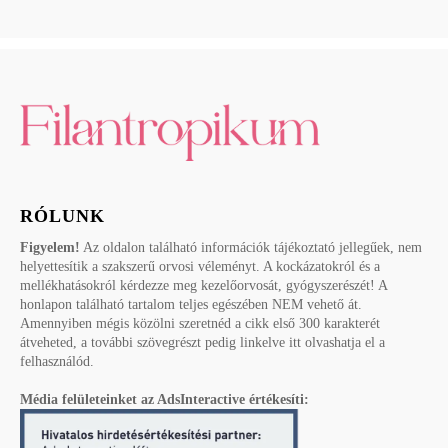
RÓLUNK
Figyelem!
Az oldalon található információk tájékoztató jellegűek, nem
helyettesítik a szakszerű orvosi véleményt. A kockázatokról és a
mellékhatásokról kérdezze meg kezelőorvosát, gyógyszerészét! A
honlapon található tartalom teljes egészében NEM vehető át.
Amennyiben mégis közölni szeretnéd a cikk első 300 karakterét
átveheted, a további szövegrészt pedig linkelve itt olvashatja el a
felhasználód.
Média felületeinket az AdsInteractive értékesíti: