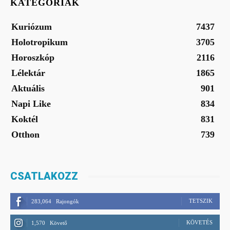
KATEGÓRIÁK
Kuriózum
7437
Holotropikum
3705
Horoszkóp
2116
Lélektár
1865
Aktuális
901
Napi Like
834
Koktél
831
Otthon
739
CSATLAKOZZ
TETSZIK
283,064
Rajongók
KÖVETÉS
1,570
Követő