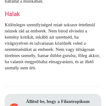
hátráltat a munkában.
Halak
Különleges személyiséged miatt sokszor értetlenül
néznek rád az emberek. Nem bírod elviselni a
kemény kritikát, inkább azt szeretnéd, ha
virágnyelven és udvariasan közölnék veled a
nemtetszésüket az emberek. Nem vagy túlságosan
türelmes személy, hamar dühbe gurulsz, főleg akkor,
ha valamit megpróbálsz elmagyarázni, és az illető
személy nem érti.
Állítsd be, hogy a Filantropikum