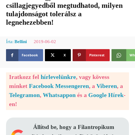
csillagjegyedből megtudhatod, milyen
tulajdonságot tolerálsz a
legnehezebben!
2019-06-02
Írta:
Bellini
Facebook
X
Pinterest
Wh
Iratkozz fel
hírlevelünkre
, vagy kövess
minket
Facebook Messengeren
, a
Viberen
, a
Telegramon
,
Whatsappon
és a
Google Hírek
-
en!
Állítsd be, hogy a Filantropikum