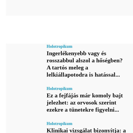
Holotropikum
Ingerlékenyebb vagy és
rosszabbul alszol a hőségben?
A tartós meleg a
lelkiállapotodra is hatással...
Holotropikum
Ez a fejfájás már komoly bajt
jelezhet: az orvosok szerint
ezekre a tünetekre figyelni...
Holotropikum
Klinikai vizsgálat bizonyítja: a