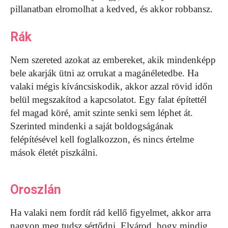
pillanatban elromolhat a kedved, és akkor robbansz.
Rák
Nem szereted azokat az embereket, akik mindenképp
bele akarják ütni az orrukat a magánéletedbe. Ha
valaki mégis kíváncsiskodik, akkor azzal rövid időn
belül megszakítod a kapcsolatot. Egy falat építettél
fel magad köré, amit szinte senki sem léphet át.
Szerinted mindenki a saját boldogságának
felépítésével kell foglalkozzon, és nincs értelme
mások életét piszkálni.
Oroszlán
Ha valaki nem fordít rád kellő figyelmet, akkor arra
nagyon meg tudsz sértődni. Elvárod, hogy mindig