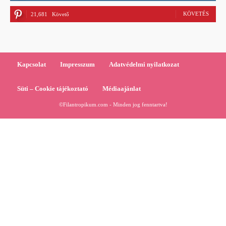
KÖVETÉS
21,681
Követő
Kapcsolat
Impresszum
Adatvédelmi nyilatkozat
Süti – Cookie tájékoztató
Médiaajánlat
©Filantropikum.com - Minden jog fenntartva!