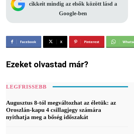
cikkeit mindig az elsők között lásd a
Google-ben
Facebook
X
Pinterest
Whats
Ezeket olvastad már?
LEGFRISSEBB
Augusztus 8-tól megváltozhat az életük: az
Oroszlán-kapu 4 csillagjegy számára
nyithatja meg a bőség időszakát