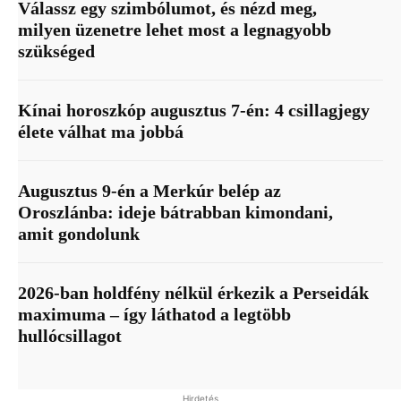
Válassz egy szimbólumot, és nézd meg,
milyen üzenetre lehet most a legnagyobb
szükséged
Kínai horoszkóp augusztus 7-én: 4 csillagjegy
élete válhat ma jobbá
Augusztus 9-én a Merkúr belép az
Oroszlánba: ideje bátrabban kimondani,
amit gondolunk
2026-ban holdfény nélkül érkezik a Perseidák
maximuma – így láthatod a legtöbb
hullócsillagot
Hirdetés