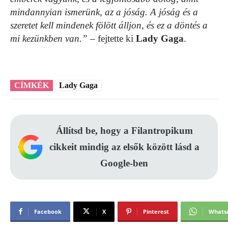
mindannyian ismerünk, az a jóság. A jóság és a
szeretet kell mindenek fölött álljon, és ez a döntés a
mi kezünkben van.”
– fejtette ki
Lady Gaga
.
CÍMKÉK
Lady Gaga
Állítsd be, hogy a Filantropikum
cikkeit mindig az elsők között lásd a
Google-ben
Facebook
X
Pinterest
Whats