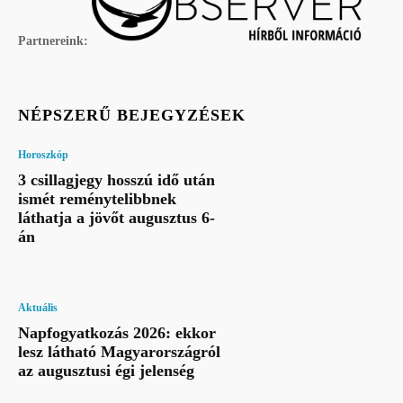
Partnereink:
NÉPSZERŰ BEJEGYZÉSEK
Horoszkóp
3 csillagjegy hosszú idő után
ismét reménytelibbnek
láthatja a jövőt augusztus 6-
án
Aktuális
Napfogyatkozás 2026: ekkor
lesz látható Magyarországról
az augusztusi égi jelenség