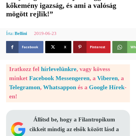
kőkemény igazság, és ami a valóság
mögött rejlik!”
2019-06-23
Írta:
Bellini
Facebook
X
Pinterest
Wh
Iratkozz fel
hírlevelünkre
, vagy kövess
minket
Facebook Messengeren
, a
Viberen
, a
Telegramon
,
Whatsappon
és a
Google Hírek
-
en!
Állítsd be, hogy a Filantropikum
cikkeit mindig az elsők között lásd a