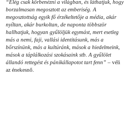
“Elég csak körbenézni a világban, és láthatjuk, hogy
borzalmasan megosztott az emberiség. A
megosztottság egyik fő érzékeltetője a média, akár
nyíltan, akár burkoltan, de naponta többször
hallhatjuk, hogyan gyűlöljük egymást, mert esetleg
más a nemi, faji, vallási identitásunk, más a
bőrszínünk, más a kultúránk, mások a hiedelmeink,
mások a táplálkozási szokásaink stb. A gyűlölet
állandó rettegést és pánikállapotot tart fenn”
– véli
az énekesnő.