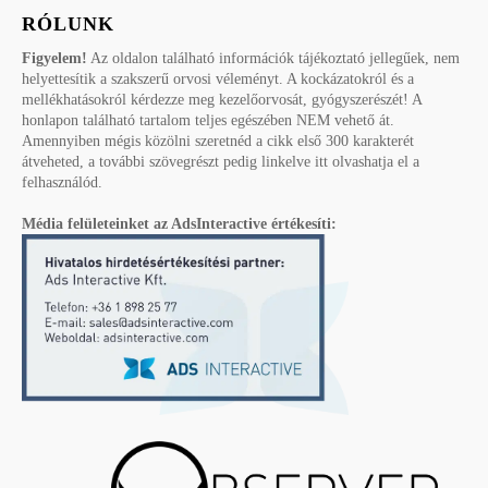
RÓLUNK
Figyelem!
Az oldalon található információk tájékoztató jellegűek, nem
helyettesítik a szakszerű orvosi véleményt. A kockázatokról és a
mellékhatásokról kérdezze meg kezelőorvosát, gyógyszerészét! A
honlapon található tartalom teljes egészében NEM vehető át.
Amennyiben mégis közölni szeretnéd a cikk első 300 karakterét
átveheted, a további szövegrészt pedig linkelve itt olvashatja el a
felhasználód.
Média felületeinket az AdsInteractive értékesíti: