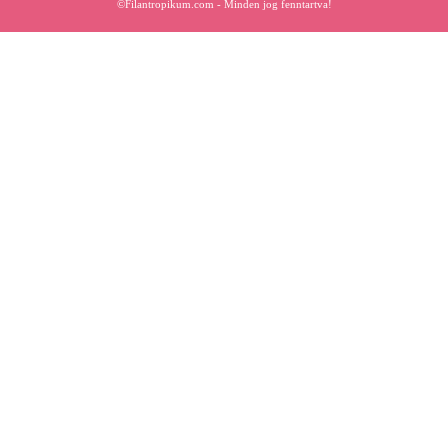
©Filantropikum.com - Minden jog fenntartva!