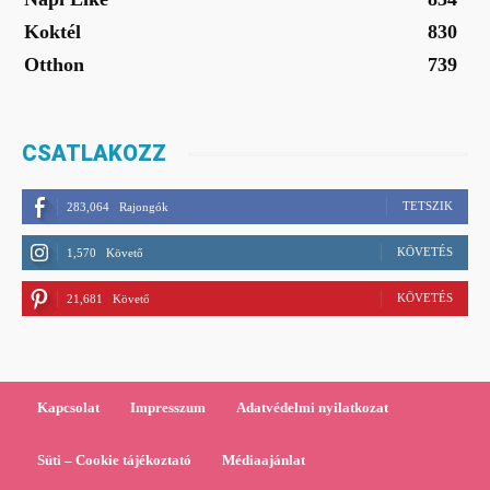
Koktél
830
Otthon
739
CSATLAKOZZ
TETSZIK
283,064
Rajongók
KÖVETÉS
1,570
Követő
KÖVETÉS
21,681
Követő
Kapcsolat
Impresszum
Adatvédelmi nyilatkozat
Süti – Cookie tájékoztató
Médiaajánlat