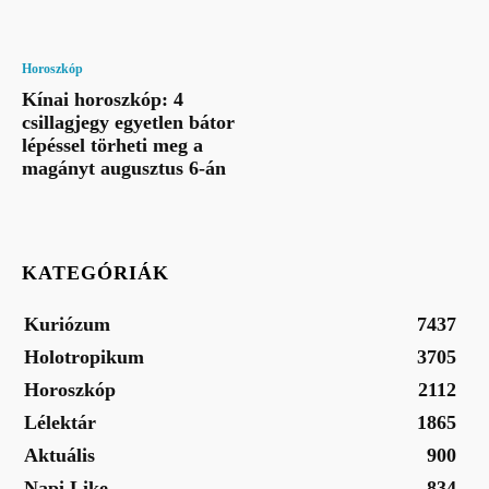
Horoszkóp
Kínai horoszkóp: 4
csillagjegy egyetlen bátor
lépéssel törheti meg a
magányt augusztus 6-án
KATEGÓRIÁK
Kuriózum
7437
Holotropikum
3705
Horoszkóp
2112
Lélektár
1865
Aktuális
900
Napi Like
834