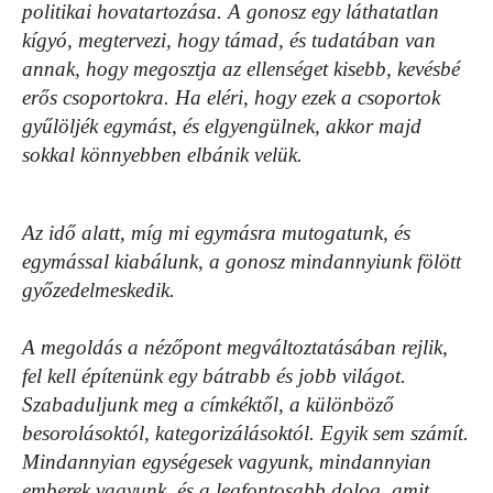
politikai hovatartozása. A gonosz egy láthatatlan
kígyó, megtervezi, hogy támad, és tudatában van
annak, hogy megosztja az ellenséget kisebb, kevésbé
erős csoportokra. Ha eléri, hogy ezek a csoportok
gyűlöljék egymást, és elgyengülnek, akkor majd
sokkal könnyebben elbánik velük.
Az idő alatt, míg mi egymásra mutogatunk, és
egymással kiabálunk, a gonosz mindannyiunk fölött
győzedelmeskedik.
A megoldás a nézőpont megváltoztatásában rejlik,
fel kell építenünk egy bátrabb és jobb világot.
Szabaduljunk meg a címkéktől, a különböző
besorolásoktól, kategorizálásoktól. Egyik sem számít.
Mindannyian egységesek vagyunk, mindannyian
emberek vagyunk, és a legfontosabb dolog, amit