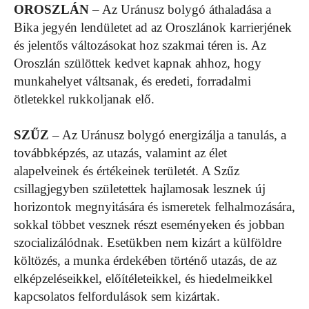
OROSZLÁN
– Az Uránusz bolygó áthaladása a
Bika jegyén lendületet ad az Oroszlánok karrierjének
és jelentős változásokat hoz szakmai téren is. Az
Oroszlán szülöttek kedvet kapnak ahhoz, hogy
munkahelyet váltsanak, és eredeti, forradalmi
ötletekkel rukkoljanak elő.
SZŰZ
– Az Uránusz bolygó energizálja a tanulás, a
továbbképzés, az utazás, valamint az élet
alapelveinek és értékeinek területét. A Szűz
csillagjegyben születettek hajlamosak lesznek új
horizontok megnyitására és ismeretek felhalmozására,
sokkal többet vesznek részt eseményeken és jobban
szocializálódnak. Esetükben nem kizárt a külföldre
költözés, a munka érdekében történő utazás, de az
elképzeléseikkel, előítéleteikkel, és hiedelmeikkel
kapcsolatos felfordulások sem kizártak.