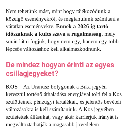
Nem tehetünk mást, mint hogy tájékozódunk a
közelgő eseményekről, és megtanulunk számítani a
váratlan eseményekre.
Ennek a 2026-ig tartó
időszaknak a kulcs szava a rugalmasság
, mely
során látni fogjuk, hogy nem egy, hanem egy több
lépcsős változáshoz kell alkalmazkodnunk.
De mindez hogyan érinti az egyes
csillagjegyeket?
KOS
– Az Uránusz bolygónak a Bika jegyén
keresztül történő áthaladása energiával tölti fel a Kos
szülötteinek pénzügyi tartalékait, és jelentős bevételi
változásokra is kell számítaniuk. A Kos jegyében
születettek állásukat, vagy akár karrierjük irányát is
megváltoztathatják a magasabb jövedelem