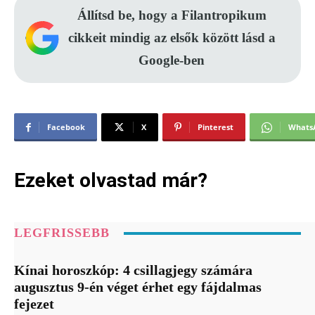
Állítsd be, hogy a Filantropikum
cikkeit mindig az elsők között lásd a
Google-ben
Facebook
X
Pinterest
Whats
Ezeket olvastad már?
LEGFRISSEBB
Kínai horoszkóp: 4 csillagjegy számára
augusztus 9-én véget érhet egy fájdalmas
fejezet