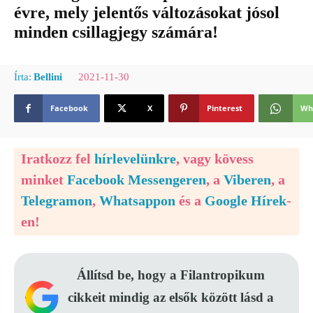
évre, mely jelentős változásokat jósol
minden csillagjegy számára!
2021-11-30
Írta:
Bellini
Facebook
X
Pinterest
Wh
Iratkozz fel
hírlevelünkre
, vagy kövess
minket
Facebook Messengeren
, a
Viberen
, a
Telegramon
,
Whatsappon
és a
Google Hírek
-
en!
Állítsd be, hogy a Filantropikum
cikkeit mindig az elsők között lásd a