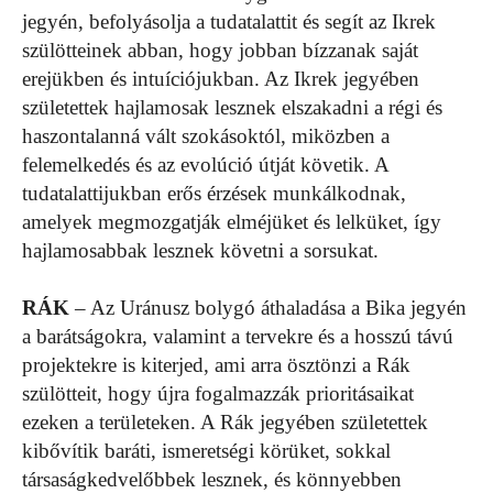
jegyén, befolyásolja a tudatalattit és segít az Ikrek
szülötteinek abban, hogy jobban bízzanak saját
erejükben és intuíciójukban. Az Ikrek jegyében
születettek hajlamosak lesznek elszakadni a régi és
haszontalanná vált szokásoktól, miközben a
felemelkedés és az evolúció útját követik. A
tudatalattijukban erős érzések munkálkodnak,
amelyek megmozgatják elméjüket és lelküket, így
hajlamosabbak lesznek követni a sorsukat.
RÁK
– Az Uránusz bolygó áthaladása a Bika jegyén
a barátságokra, valamint a tervekre és a hosszú távú
projektekre is kiterjed, ami arra ösztönzi a Rák
szülötteit, hogy újra fogalmazzák prioritásaikat
ezeken a területeken. A Rák jegyében születettek
kibővítik baráti, ismeretségi körüket, sokkal
társaságkedvelőbbek lesznek, és könnyebben