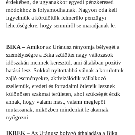
érdekében, de ugyanakkor egyedi pénzkereseti
módokhoz is folyamodhatnak. Nagyon oda kell
figyelniük a körülöttük felmerülő pénzügyi
lehetőségekre, hogy semmiről se maradjanak le.
BIKA
– Amikor az Uránusz rányomja bélyegét a
személyiségre a Bika szülöttei nagy változások
időszakán mennek keresztül, ami általában pozitív
hatású lesz. Sokkal nyitottabbá válnak a körülöttük
zajló eseményekre, aktivizálódik vállalkozó
szellemük, eredeti és forradalmi ötleteik lesznek
különösen szakmai területen, ahol szükségét érzik
annak, hogy valami mást, valami meglepőt
mutassanak, miközben mindenkit le akarnak
nyűgözni.
IKREK
– Az Uránusz bolygó áthaladása a Bika