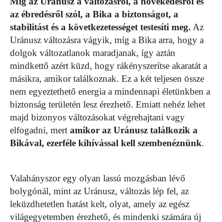
Míg az Uránusz a változásról, a növekedésről és
az ébredésről szól, a Bika a biztonságot, a
stabilitást és a következetességet testesíti meg.
Az
Uránusz változásra vágyik, míg a Bika arra, hogy a
dolgok változatlanok maradjanak, így aztán
mindkettő azért küzd, hogy rákényszerítse akaratát a
másikra, amikor találkoznak. Ez a két teljesen össze
nem egyeztethető energia a mindennapi életünkben a
biztonság területén lesz érezhető. Emiatt nehéz lehet
majd bizonyos változásokat végrehajtani vagy
elfogadni, mert
amikor az Uránusz találkozik a
Bikával, ezerféle kihívással kell szembenéznünk
.
Valahányszor egy olyan lassú mozgásban lévő
bolygónál, mint az Uránusz, változás lép fel, az
leküzdhetetlen hatást kelt, olyat, amely az egész
világegyetemben érezhető, és mindenki számára új