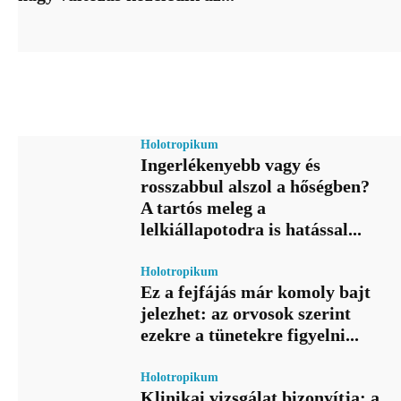
Holotropikum
Ingerlékenyebb vagy és
rosszabbul alszol a hőségben?
A tartós meleg a
lelkiállapotodra is hatással...
Holotropikum
Ez a fejfájás már komoly bajt
jelezhet: az orvosok szerint
ezekre a tünetekre figyelni...
Holotropikum
Klinikai vizsgálat bizonyítja: a