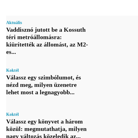
Aktuális
Vaddisznó jutott be a Kossuth
téri metróállomásra:
kiürítették az állomást, az M2-
es...
Koktél
Válassz egy szimbólumot, és
nézd meg, milyen üzenetre
lehet most a legnagyobb...
Koktél
Válassz egy könyvet a három
közül: megmutathatja, milyen
nagy változás közeledik az...