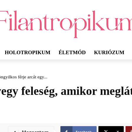
HOLOTROPIKUM
ÉLETMÓD
KURIÓZUM
gyilkos férje arcát egy...
egy feleség, amikor meglát
Facebook
X