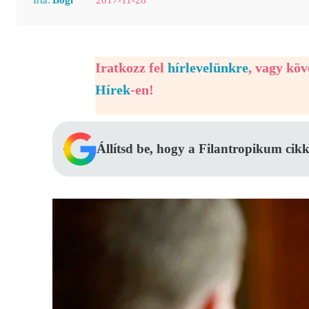
Iratkozz fel
hírlevelünkre
, vagy kö
Hírek
-en!
Állítsd be, hogy a Filantropikum cikk