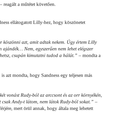
– reagált a műtétet követően.
ess ellátogatott Lilly-hez, hogy köszönetet
r köszönni azt, amit adtak nekem. Úgy értem Lilly
tlen ajándék… Nem, egyszerűen nem lehet elégszer
hetsz, csupán kimutatni tudod a hálát.”
– mondta a
l is azt mondta, hogy Sandness egy teljesen más
két vonást Rudy-ból az arccsont és az orr környékén,
t csak Andy-t látom, nem látok Rudy-ból sokat.”
–
férjére, mert örül annak, hogy általa meg lehetett