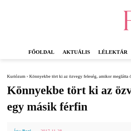
FŐOLDAL
AKTUÁLIS
LÉLEKTÁR
Kuriózum
Könnyekbe tört ki az özvegy feleség, amikor meglátta ön
Könnyekbe tört ki az özv
egy másik férfin
2017-11-28
Írta:
Bogi