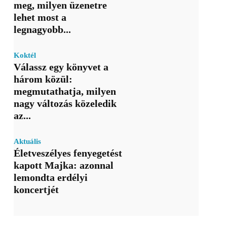
meg, milyen üzenetre
lehet most a
legnagyobb...
Koktél
Válassz egy könyvet a
három közül:
megmutathatja, milyen
nagy változás közeledik
az...
Aktuális
Életveszélyes fenyegetést
kapott Majka: azonnal
lemondta erdélyi
koncertjét