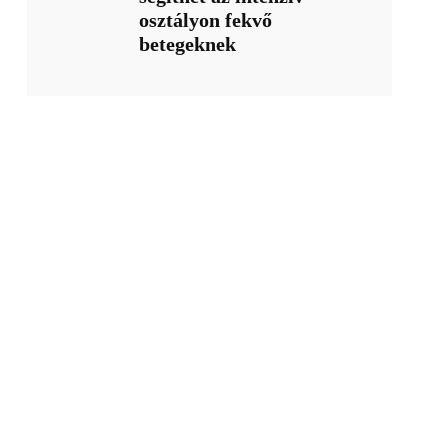
osztályon fekvő
betegeknek