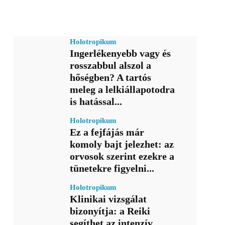
Holotropikum
Ingerlékenyebb vagy és
rosszabbul alszol a
hőségben? A tartós
meleg a lelkiállapotodra
is hatással...
Holotropikum
Ez a fejfájás már
komoly bajt jelezhet: az
orvosok szerint ezekre a
tünetekre figyelni...
Holotropikum
Klinikai vizsgálat
bizonyítja: a Reiki
segíthet az intenzív