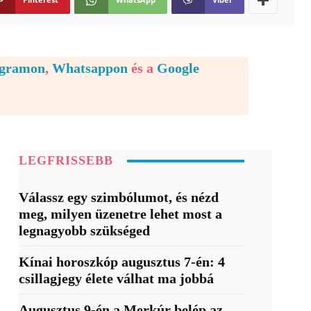
egramon
,
Whatsappon
és a
Google
LEGFRISSEBB
Válassz egy szimbólumot, és nézd
meg, milyen üzenetre lehet most a
legnagyobb szükséged
Kínai horoszkóp augusztus 7-én: 4
csillagjegy élete válhat ma jobbá
Augusztus 9-én a Merkúr belép az