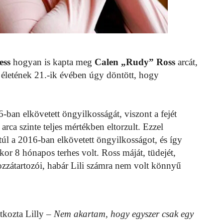
ess
hogyan is kapta meg
Calen „Rudy” Ross
arcát,
i életének 21.-ik évében úgy döntött, hogy
ban elkövetett öngyilkosságát, viszont a fejét
arca szinte teljes mértékben eltorzult. Ezzel
túl a 2016-ban elkövetett öngyilkosságot, és így
kor 8 hónapos terhes volt. Ross máját, tüdejét,
 hozzátartozói, habár Lili számra nem volt könnyű
tkozta Lilly
– Nem akartam, hogy egyszer csak egy