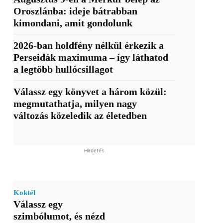
Oroszlánba: ideje bátrabban
kimondani, amit gondolunk
2026-ban holdfény nélkül érkezik a
Perseidák maximuma – így láthatod
a legtöbb hullócsillagot
Válassz egy könyvet a három közül:
megmutathatja, milyen nagy
változás közeledik az életedben
Hirdetés
Koktél
Válassz egy
szimbólumot, és nézd