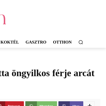
KOKTÉL
GASZTRO
OTTHON
ta öngyilkos férje arcát
Pinterest
WhatsApp
Viber