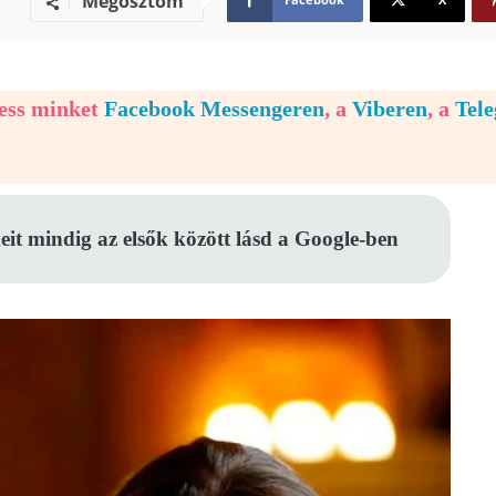
Megosztom
vess minket
Facebook Messengeren
, a
Viberen
, a
Tel
eit mindig az elsők között lásd a Google-ben