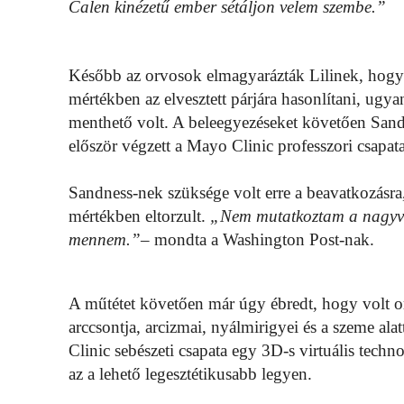
Calen kinézetű ember sétáljon velem szembe.”
Később az orvosok elmagyarázták Lilinek, hogy ak
mértékben az elvesztett párjára hasonlítani, ugy
menthető volt. A beleegyezéseket követően Sandn
először végzett a Mayo Clinic professzori csapata
Sandness-nek szüksége volt erre a beavatkozásra, 
mértékben eltorzult.
„Nem mutatkoztam a nagyvil
mennem.”
– mondta a Washington Post-nak.
A műtétet követően már úgy ébredt, hogy volt orra
arccsontja, arcizmai, nyálmirigyei és a szeme ala
Clinic sebészeti csapata egy 3D-s virtuális tech
az a lehető legesztétikusabb legyen.