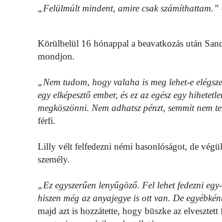
„Felülmúlt mindent, amire csak számíthattam.”
Körülbelül 16 hónappal a beavatkozás után Sandn
mondjon.
„Nem tudom, hogy valaha is meg lehet-e elégsze
egy elképesztő ember, és ez az egész egy hihete
megköszönni. Nem adhatsz pénzt, semmit nem te
férfi.
Lilly vélt felfedezni némi hasonlóságot, de végü
személy.
„Ez egyszerűen lenyűgöző. Fel lehet fedezni egy-
hiszen még az anyajegye is ott van. De egyébkén
majd azt is hozzátette, hogy büszke az elvesztett 