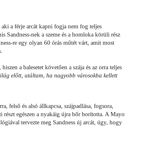
i a férje arcát kapni fogja nem fog teljes
anis Sandness-nek a szeme és a homloka körüli rész
ess-re egy olyan 60 órás műtét várt, amit most
.
hiszen a balesetet követően a szája és az orra teljes
ág előtt, utáltam, ha nagyobb városokba kellett
, felső és alsó állkapcsa, szájpadlása, fogsora,
tti részt egészen a nyakáig újra bőr borította. A Mayo
nológiával tervezte meg Sandness új arcát, úgy, hogy