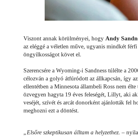
Viszont annak körülményei, hogy
Andy Sandn
az eléggé a véletlen műve, ugyanis mindkét férf
öngyilkosságot követ el.
Szerencsére a Wyoming-i Sandness túlélte a 2006-
célozván a golyó átfúródott az állkapcsán, így az 
ellentétben a Minnesota állambeli Ross nem élte 
özvegyen hagyta 19 éves feleségét, Lillyt, aki ak
veséjét, szívét és arcát donorként ajánlották fel
meghozni ezt a döntést.
„Elsőre szkeptikusan álltam a helyzethez.
– nyila