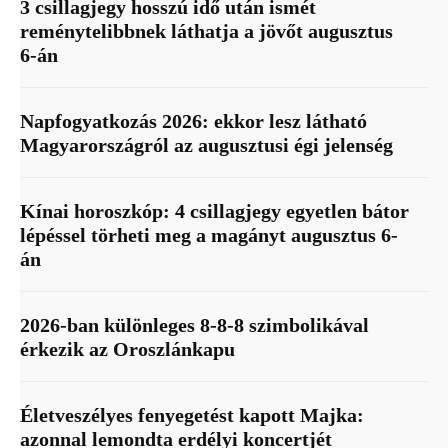
3 csillagjegy hosszú idő után ismét
reménytelibbnek láthatja a jövőt augusztus
6-án
Napfogyatkozás 2026: ekkor lesz látható
Magyarországról az augusztusi égi jelenség
Kínai horoszkóp: 4 csillagjegy egyetlen bátor
lépéssel törheti meg a magányt augusztus 6-
án
2026-ban különleges 8-8-8 szimbolikával
érkezik az Oroszlánkapu
Életveszélyes fenyegetést kapott Majka:
azonnal lemondta erdélyi koncertjét