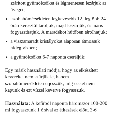
szárított gyümölcsöket és légmentesen lezárjuk az
üveget;
szobahőmérsékleten legkevesebb 12, legtöbb 24
órán keresztül tároljuk, majd leszűrjük, és máris
fogyaszthatjuk. A maradékot hűtőben tárolhatjuk;
a visszamaradt kristályokat alaposan átmossuk
hideg vízben;
a gyümölcsöket 6-7 naponta cseréljük;
Egy másik használati módja, hogy az elkészített
keveréket nem szűrjük le, hanem
szobahőmérsékleten erjesszük, míg ecetet nem
kapunk és ezt vízzel keverve fogyasszuk.
Használata:
A kefirből naponta háromszor 100-200
ml fogyasszunk 1 órával az étkezések előtt, 3-6