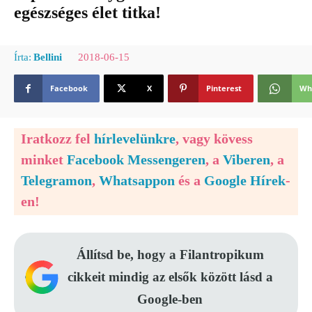
egészséges élet titka!
2018-06-15
Írta:
Bellini
Facebook
X
Pinterest
Wh
Iratkozz fel
hírlevelünkre
, vagy kövess
minket
Facebook Messengeren
, a
Viberen
, a
Telegramon
,
Whatsappon
és a
Google Hírek
-
en!
Állítsd be, hogy a Filantropikum
cikkeit mindig az elsők között lásd a
Google-ben