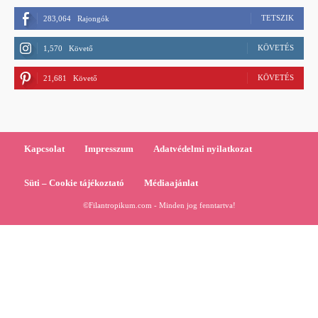
TETSZIK
283,064
Rajongók
KÖVETÉS
1,570
Követő
KÖVETÉS
21,681
Követő
Kapcsolat
Impresszum
Adatvédelmi nyilatkozat
Süti – Cookie tájékoztató
Médiaajánlat
©Filantropikum.com - Minden jog fenntartva!