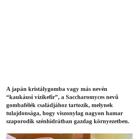
A japán kristálygomba vagy más nevén
“kaukáusi vízikefir”, a Saccharomyces nevű
gombafélék családjához tartozik, melynek
tulajdonsága, hogy viszonylag nagyon hamar
szaporodik szénhidrátban gazdag környezetben.