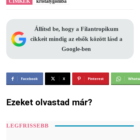
CÍMKÉK
kristálygomba
Állítsd be, hogy a Filantropikum
cikkeit mindig az elsők között lásd a
Google-ben
Facebook
X
Pinterest
Whats
Ezeket olvastad már?
LEGFRISSEBB