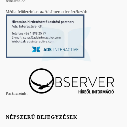
felhasználód.
Média felületeinket az AdsInteractive értékesíti:
Partnereink:
NÉPSZERŰ BEJEGYZÉSEK