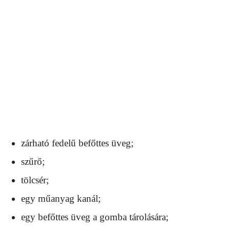
zárható fedelű befőttes üveg;
szűrő;
tölcsér;
egy műanyag kanál;
egy befőttes üveg a gomba tárolására;