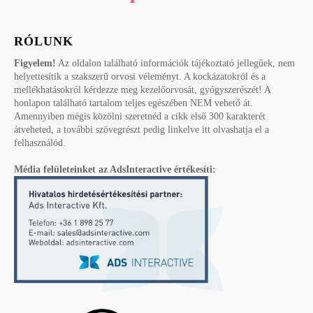
RÓLUNK
Figyelem!
Az oldalon található információk tájékoztató jellegűek, nem
helyettesítik a szakszerű orvosi véleményt. A kockázatokról és a
mellékhatásokról kérdezze meg kezelőorvosát, gyógyszerészét! A
honlapon található tartalom teljes egészében NEM vehető át.
Amennyiben mégis közölni szeretnéd a cikk első 300 karakterét
átveheted, a további szövegrészt pedig linkelve itt olvashatja el a
felhasználód.
Média felületeinket az AdsInteractive értékesíti: