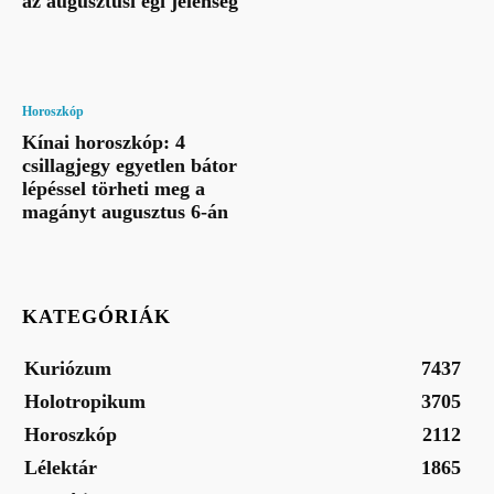
az augusztusi égi jelenség
Horoszkóp
Kínai horoszkóp: 4
csillagjegy egyetlen bátor
lépéssel törheti meg a
magányt augusztus 6-án
KATEGÓRIÁK
Kuriózum
7437
Holotropikum
3705
Horoszkóp
2112
Lélektár
1865