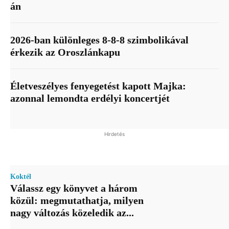
án
2026-ban különleges 8-8-8 szimbolikával
érkezik az Oroszlánkapu
Életveszélyes fenyegetést kapott Majka:
azonnal lemondta erdélyi koncertjét
Hirdetés
Koktél
Válassz egy könyvet a három
közül: megmutathatja, milyen
nagy változás közeledik az...