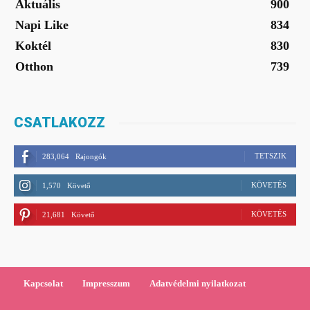
Aktuális
900
Napi Like
834
Koktél
830
Otthon
739
CSATLAKOZZ
TETSZIK
283,064
Rajongók
KÖVETÉS
1,570
Követő
KÖVETÉS
21,681
Követő
Kapcsolat
Impresszum
Adatvédelmi nyilatkozat