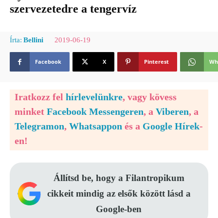
szervezetedre a tengervíz
2019-06-19
Írta:
Bellini
Facebook
X
Pinterest
Wh
Iratkozz fel
hírlevelünkre
, vagy kövess
minket
Facebook Messengeren
, a
Viberen
, a
Telegramon
,
Whatsappon
és a
Google Hírek
-
en!
Állítsd be, hogy a Filantropikum
cikkeit mindig az elsők között lásd a
Google-ben