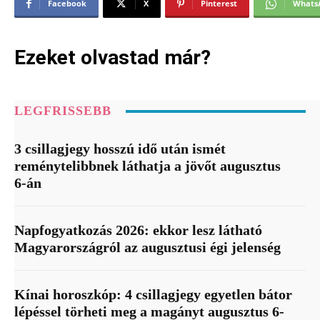
Facebook
X
Pinterest
Whats
Ezeket olvastad már?
LEGFRISSEBB
3 csillagjegy hosszú idő után ismét
reménytelibbnek láthatja a jövőt augusztus
6-án
Napfogyatkozás 2026: ekkor lesz látható
Magyarországról az augusztusi égi jelenség
Kínai horoszkóp: 4 csillagjegy egyetlen bátor
lépéssel törheti meg a magányt augusztus 6-