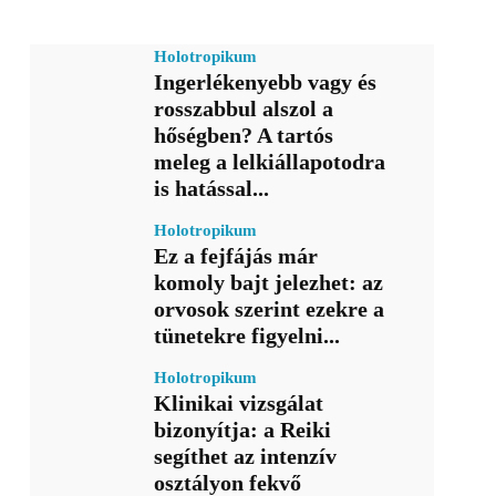
Holotropikum
Ingerlékenyebb vagy és
rosszabbul alszol a
hőségben? A tartós
meleg a lelkiállapotodra
is hatással...
Holotropikum
Ez a fejfájás már
komoly bajt jelezhet: az
orvosok szerint ezekre a
tünetekre figyelni...
Holotropikum
Klinikai vizsgálat
bizonyítja: a Reiki
segíthet az intenzív
osztályon fekvő