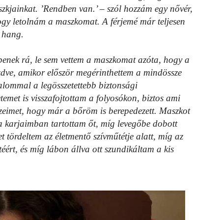
zkjainkat. ’Rendben van.’ – szól hozzám egy nővér,
gy letolnám a maszkomat. A férjemé már teljesen
a hang.
bbenek rá, le sem vettem a maszkomat azóta, hogy a
kezdve, amikor először megérinthettem a mindössze
kalommal a legösszetettebb biztonsági
emet is visszafojtottam a folyosókon, biztos ami
ezeimet, hogy már a bőröm is berepedezett. Maszkot
a karjaimban tartottam őt, míg levegőbe dobott
t tördeltem az életmentő szívműtétje alatt, míg az
éért, és míg lábon állva ott szundikáltam a kis