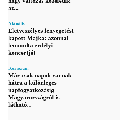
nagy változás közeledik
az...
Aktuális
Életveszélyes fenyegetést
kapott Majka: azonnal
lemondta erdélyi
koncertjét
Kuriózum
Már csak napok vannak
hátra a különleges
napfogyatkozásig –
Magyarországról is
látható...