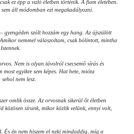
csak ez épp a való életben történik. A fiam életében.
y sem áll módomban ezt megakadályozni.
’ – gyengéden szólt hozzám egy hang. Az újszülött
. Amikor nemmel válaszoltam, csak bólintott, mintha
Istennek.
rvos. Nem is olyan távolról csecsemő sírás és
 most egyikre sem képes. Hat hete, mióta
 sehol nem lesz.
tszer omlik össze. Az orvosnak sikerül őt életben
d közösen sírunk, mikor közlik velünk, ennyi volt,
ól. És én nem hiszem el neki mindaddig, míg a