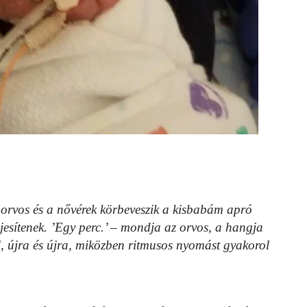
 orvos és a nővérek körbeveszik a kisbabám apró
ljesítenek. ’Egy perc.’ – mondja az orvos, a hangja
l, újra és újra, miközben ritmusos nyomást gyakorol