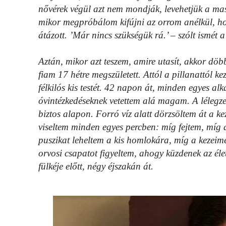
nővérek végül azt nem mondják, levehetjük a mas
mikor megpróbálom kifújni az orrom anélkül, ho
átázott. ’Már nincs szükségük rá.’ – szólt ismét 
Aztán, mikor azt teszem, amire utasít, akkor dö
fiam 17 hétre megszületett. Attól a pillanattól 
félkilós kis testét. 42 napon át, minden egyes al
óvintézkedéseknek vetettem alá magam. A lélegzet
biztos alapon. Forró víz alatt dörzsöltem át a k
viseltem minden egyes percben: míg fejtem, míg 
puszikat leheltem a kis homlokára, míg a kezeime
orvosi csapatot figyeltem, ahogy küzdenek az élet
fülkéje előtt, négy éjszakán át.