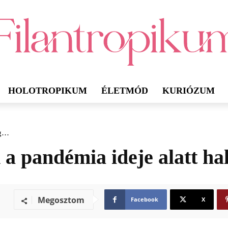
HOLOTROPIKUM
ÉLETMÓD
KURIÓZUM
eg…
d a pandémia ideje alatt h
Megosztom
Facebook
X