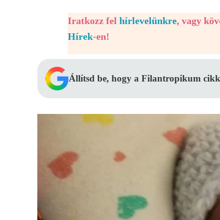
Iratkozz fel
hírlevelünkre
, vagy kö
Hírek
-en!
Állítsd be, hogy a Filantropikum cikk