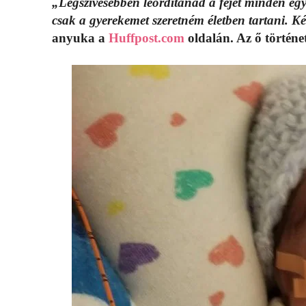
„Legszívesebben leordítanád a fejét minden eg
csak a gyerekemet szeretném életben tartani. K
anyuka a
Huffpost.com
oldalán. Az ő történe