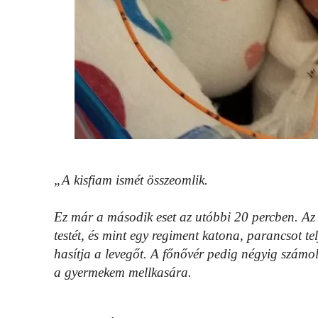
„A kisfiam ismét összeomlik.
Ez már a második eset az utóbbi 20 percben. Az
testét, és mint egy regiment katona, parancsot te
hasítja a levegőt. A főnővér pedig négyig számo
a gyermekem mellkasára.