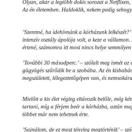
Olyan, akár a legtöbb dokis sorozat a Netflixen, 
Az én életemben. Haldoklik, nekem pedig sehog
’Szeretné, ha idehívnánk a kórházunk lelkészét?
intenzív osztály ápolója volt, a keze a vállamon
értené, számomra itt most nincs helye semmilyen 
’További 30 másodperc.’ – szólalt meg ismét az o
gügyögés szűrődik be a szobába. Az én kisbabám
megszületett, lélegeztetőgépen van, és nemsokára
Mielőtt a kis élet végleg eltávozik belőle, még ké
tartani, míg a férjem beér a kórházba, aztán maj
többet már nem tehetnek érte.
’Sajnálom, de ez most tényleg megtörténik’ – sz