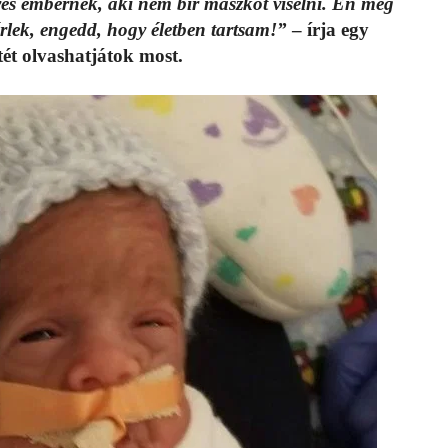
yes embernek, aki nem bír maszkot viselni. Én meg
érlek, engedd, hogy életben tartsam!”
– írja egy
tét olvashatjátok most.