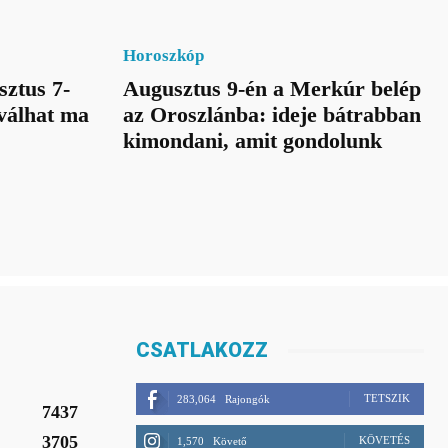
Horoszkóp
sztus 7-
Augusztus 9-én a Merkúr belép
 válhat ma
az Oroszlánba: ideje bátrabban
kimondani, amit gondolunk
CSATLAKOZZ
TETSZIK
283,064
Rajongók
7437
3705
KÖVETÉS
1,570
Követő