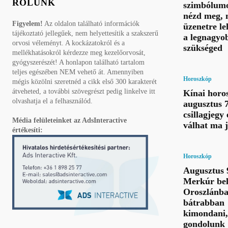
RÓLUNK
szimbólumo
nézd meg, 
Figyelem!
Az oldalon található információk
üzenetre le
tájékoztató jellegűek, nem helyettesítik a szakszerű
a legnagyo
orvosi véleményt. A kockázatokról és a
szükséged
mellékhatásokról kérdezze meg kezelőorvosát,
gyógyszerészét! A honlapon található tartalom
teljes egészében NEM vehető át. Amennyiben
Horoszkóp
mégis közölni szeretnéd a cikk első 300 karakterét
átveheted, a további szövegrészt pedig linkelve itt
Kínai horo
olvashatja el a felhasználód.
augusztus 7
csillagjegy 
Média felületeinket az AdsInteractive
válhat ma 
értékesíti:
Horoszkóp
Augusztus 
Merkúr bel
Oroszlánba
bátrabban
kimondani,
gondolunk