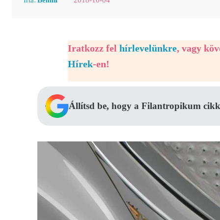
Iratkozz fel
hírlevelünkre
, vagy kö
Hírek
-en!
Állítsd be, hogy a Filantropikum cikk