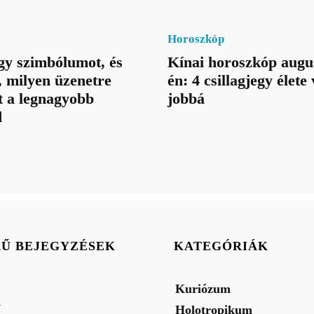
Horoszkóp
gy szimbólumot, és
Kínai horoszkóp augu
 milyen üzenetre
én: 4 csillagjegy élete
t a legnagyobb
jobbá
d
RŰ BEJEGYZÉSEK
KATEGÓRIÁK
Kuriózum
y
Holotropikum