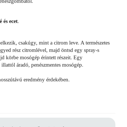
enészgombától.
é és ecet
.
lkezik, csakúgy, mint a citrom leve. A természetes
negyed rész citromlével, majd öntsd egy spray-s
jd körbe mosógép érintett részeit. Egy
s illattól áradó, penészmentes mosógép.
a hosszútávú eredmény érdekében.