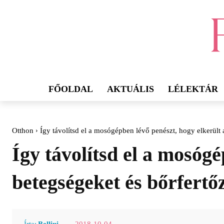
FŐOLDAL
AKTUÁLIS
LÉLEKTÁR
Otthon
Így távolítsd el a mosógépben lévő penészt, hogy elkerült 
Így távolítsd el a mosógé
betegségeket és bőrfertő
2018-10-04
Írta:
Bellini