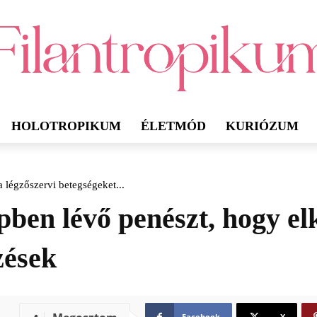
HOLOTROPIKUM
ÉLETMÓD
KURIÓZUM
a légzőszervi betegségeket...
pben lévő penészt, hogy el
zések
Facebook
X