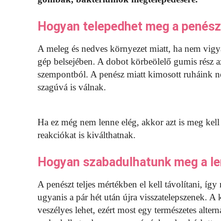
Hogyan telepedhet meg a penész
A meleg és nedves környezet miatt, ha nem vig
gép belsejében. A dobot körbeölelő gumis rész az
szempontból. A penész miatt kimosott ruháink ne
szagúvá is válnak.
Ha ez még nem lenne elég, akkor azt is meg kell 
reakciókat is kiválthatnak.
Hogyan szabadulhatunk meg a le
A penészt teljes mértékben el kell távolítani, így
ugyanis a pár hét után újra visszatelepszenek. A
veszélyes lehet, ezért most egy természetes alt