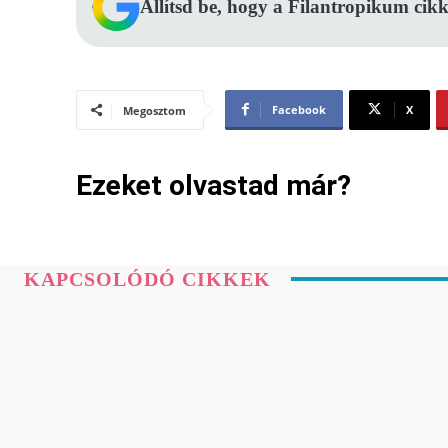
Állítsd be, hogy a Filantropikum cikk
Facebook
X
Megosztom
Ezeket olvastad már?
KAPCSOLÓDÓ CIKKEK