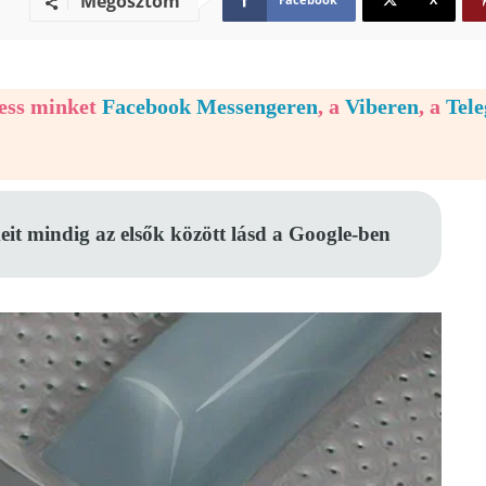
Megosztom
vess minket
Facebook Messengeren
, a
Viberen
, a
Tel
eit mindig az elsők között lásd a Google-ben