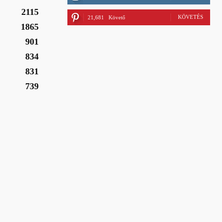
2115
KÖVETÉS
21,681
Követő
1865
901
834
831
739