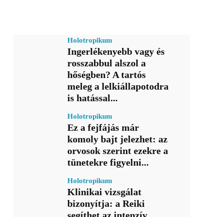
Holotropikum
Ingerlékenyebb vagy és
rosszabbul alszol a
hőségben? A tartós
meleg a lelkiállapotodra
is hatással...
Holotropikum
Ez a fejfájás már
komoly bajt jelezhet: az
orvosok szerint ezekre a
tünetekre figyelni...
Holotropikum
Klinikai vizsgálat
bizonyítja: a Reiki
segíthet az intenzív