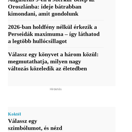
Oroszlánba: ideje bátrabban
kimondani, amit gondolunk
2026-ban holdfény nélkül érkezik a
Perseidák maximuma – így láthatod
a legtöbb hullócsillagot
Válassz egy könyvet a három közül:
megmutathatja, milyen nagy
változás közeledik az életedben
Hirdetés
Koktél
Válassz egy
szimbólumot, és nézd