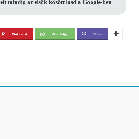
eit mindig az elsők között lásd a Google-ben
Pinterest
WhatsApp
Viber