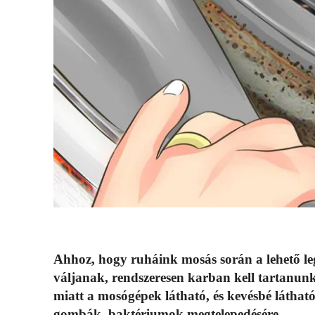
Ahhoz, hogy ruháink mosás során a lehető legj
váljanak, rendszeresen karban kell tartanun
miatt a mosógépek látható, és kevésbé látható
gombák, baktériumok megtelepedésére.