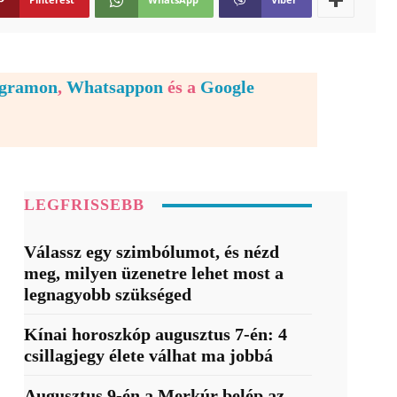
egramon
,
Whatsappon
és a
Google
LEGFRISSEBB
Válassz egy szimbólumot, és nézd
meg, milyen üzenetre lehet most a
legnagyobb szükséged
Kínai horoszkóp augusztus 7-én: 4
csillagjegy élete válhat ma jobbá
Augusztus 9-én a Merkúr belép az