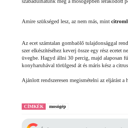
szabadulhatunk meg a mosógépben lerakódott p
Amire szükséged lesz, az nem más, mint
citroml
Az ecet számtalan gombaölő tulajdonsággal rende
szer elkészítéséhez keverj össze egy rész ecetet 
üvegbe. Hagyd állni 30 percig, majd alaposan fú
konyharuhával törülgesd át és máris kész a citru
Ajánlott rendszeresen megismételni az eljárást 
CÍMKÉK
mosógép