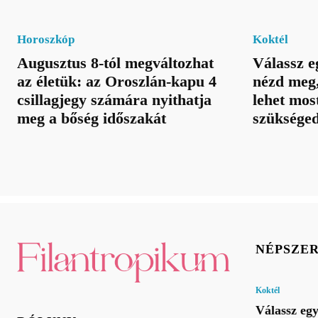
Horoszkóp
Koktél
Augusztus 8-tól megváltozhat
Válassz e
az életük: az Oroszlán-kapu 4
nézd meg,
csillagjegy számára nyithatja
lehet mos
meg a bőség időszakát
szüksége
NÉPSZE
Koktél
Válassz eg