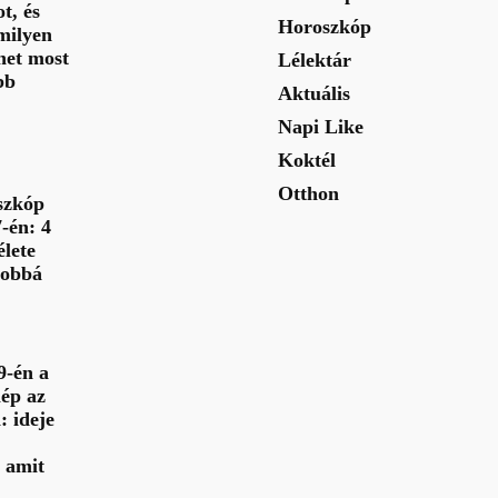
t, és
Horoszkóp
milyen
het most
Lélektár
bb
Aktuális
Napi Like
Koktél
Otthon
szkóp
-én: 4
élete
jobbá
9-én a
ép az
: ideje
 amit