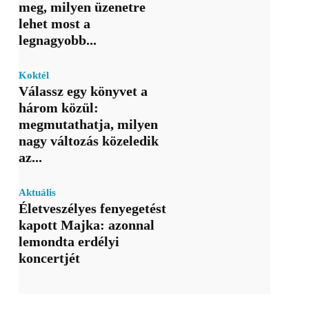
meg, milyen üzenetre
lehet most a
legnagyobb...
Koktél
Válassz egy könyvet a
három közül:
megmutathatja, milyen
nagy változás közeledik
az...
Aktuális
Életveszélyes fenyegetést
kapott Majka: azonnal
lemondta erdélyi
koncertjét