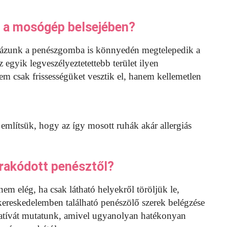
 a mosógép belsejében?
yázunk a penészgomba is könnyedén megtelepedik a
 egyik legveszélyeztetettebb terület ilyen
m csak frissességüket vesztik el, hanem kellemetlen
említsük, hogy az így mosott ruhák akár allergiás
rakódott penésztől?
 nem elég, ha csak látható helyekről töröljük le,
 kereskedelemben található penészölő szerek belégzése
ernatívát mutatunk, amivel ugyanolyan hatékonyan