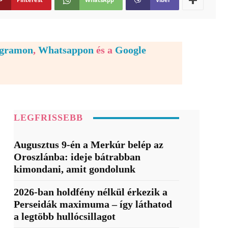
egramon
,
Whatsappon
és a
Google
LEGFRISSEBB
Augusztus 9-én a Merkúr belép az
Oroszlánba: ideje bátrabban
kimondani, amit gondolunk
2026-ban holdfény nélkül érkezik a
Perseidák maximuma – így láthatod
a legtöbb hullócsillagot