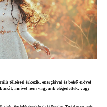
is töltéssel érkezik, energiával és belső erővel
ektusát, amivel nem vagyunk elégedettek, vagy
rtékeink újrafelfedezésének időszaka. Tudd meg, mit