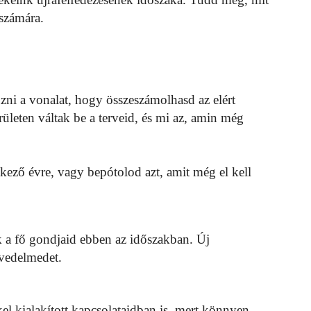
számára.
zni a vonalat, hogy összeszámolhasd az elért
ületen váltak be a terveid, és mi az, amin még
kező évre, vagy bepótolod azt, amit még el kell
k a fő gondjaid ebben az időszakban. Új
vedelmedet.
l kialakított kapcsolataidban is, mert könnyen