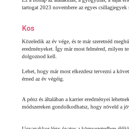
tartogat 2023 novembere az egyes csillagjegyek 
Kos
Közeledik az év vége, és te már szeretnéd meghú
eredményeket. Így már most felméred, milyen ter
dolgoznod kell.
Lehet, hogy már most elkezdesz tervezni a követ
érned az év végéig.
A pénz és általában a karrier eredményei lehetne
módszereken gondolkodhatsz, hogy növeld a jö
Ugyanakkor légy óvatos a környezetedben élőkke