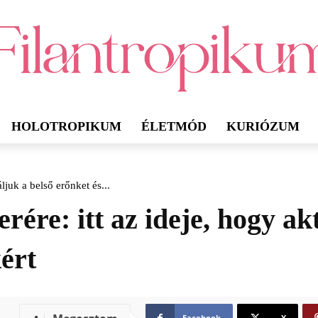
HOLOTROPIKUM
ÉLETMÓD
KURIÓZUM
juk a belső erőnket és...
re: itt az ideje, hogy akt
ért
Facebook
X