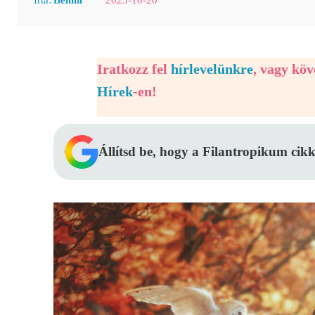
Iratkozz fel
hírlevelünkre
, vagy kö
Hírek
-en!
Állítsd be, hogy a Filantropikum cikk