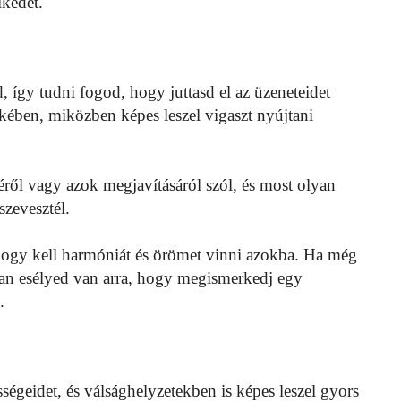
lkedet.
gy tudni fogod, hogy juttasd el az üzeneteidet
ében, miközben képes leszel vigaszt nyújtani
éről vagy azok megjavításáról szól, és most olyan
szevesztél.
hogy kell harmóniát és örömet vinni azokba. Ha még
pban esélyed van arra, hogy megismerkedj egy
.
égeidet, és válsághelyzetekben is képes leszel gyors