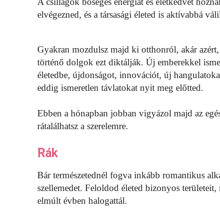
A csillagok bőséges energiát és életkedvet hozna
elvégezned, és a társasági életed is aktívabbá váli
Gyakran mozdulsz majd ki otthonról, akár azért, 
történő dolgok ezt diktálják. Új emberekkel ism
életedbe, újdonságot, innovációt, új hangulatokat
eddig ismeretlen távlatokat nyit meg előtted.
Ebben a hónapban jobban vigyázol majd az egés
rátalálhatsz a szerelemre.
Rák
Bár természetednél fogva inkább romantikus alk
szellemedet. Feloldod életed bizonyos területeit, 
elmúlt évben halogattál.