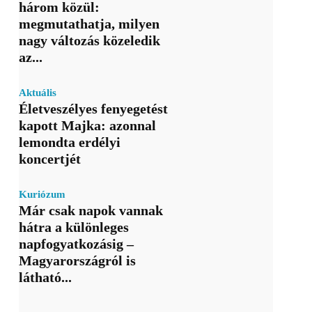
három közül:
megmutathatja, milyen
nagy változás közeledik
az...
Aktuális
Életveszélyes fenyegetést
kapott Majka: azonnal
lemondta erdélyi
koncertjét
Kuriózum
Már csak napok vannak
hátra a különleges
napfogyatkozásig –
Magyarországról is
látható...