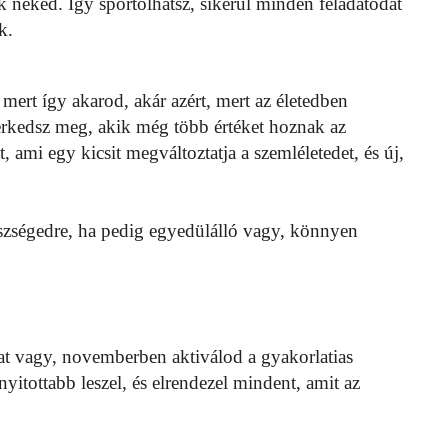
k neked. Így sportolhatsz, sikerül minden feladatodat
k.
mert így akarod, akár azért, mert az életedben
erkedsz meg, akik még több értéket hoznak az
, ami egy kicsit megváltoztatja a szemléletedet, és új,
zségedre, ha pedig egyedülálló vagy, könnyen
at vagy, novemberben aktiválod a gyakorlatias
nyitottabb leszel, és elrendezel mindent, amit az