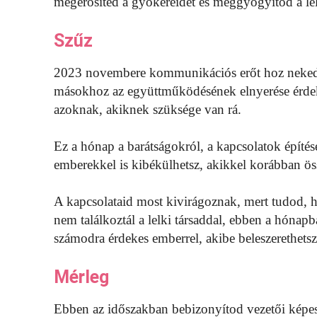
megerősíted a gyökereidet és meggyógyítod a le
Szűz
2023 novembere kommunikációs erőt hoz neked, í
másokhoz az együttműködésének elnyerése érdek
azoknak, akiknek szüksége van rá.
Ez a hónap a barátságokról, a kapcsolatok építés
emberekkel is kibékülhetsz, akikkel korábban ös
A kapcsolataid most kivirágoznak, mert tudod, 
nem találkoztál a lelki társaddal, ebben a hóna
számodra érdekes emberrel, akibe beleszerethetsz
Mérleg
Ebben az időszakban bebizonyítod vezetői képess