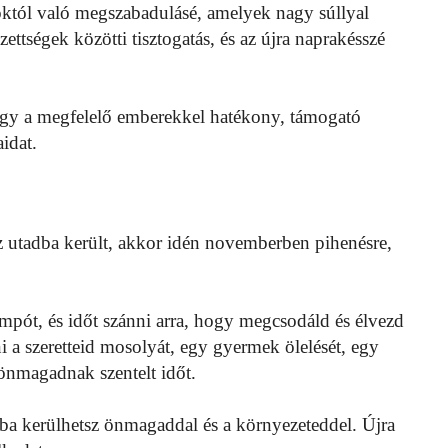
doktól való megszabadulásé, amelyek nagy súllyal
ettségek közötti tisztogatás, és az újra naprakésszé
így a megfelelő emberekkel hatékony, támogató
aidat.
z utadba került, akkor idén novemberben pihenésre,
tempót, és időt szánni arra, hogy megcsodáld és élvezd
i a szeretteid mosolyát, egy gyermek ölelését, egy
 önmagadnak szentelt időt.
ba kerülhetsz önmagaddal és a környezeteddel. Újra