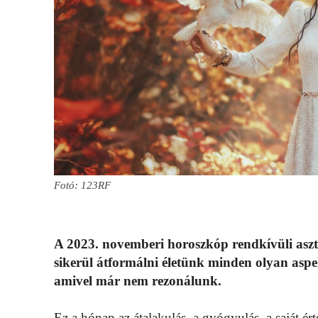
Fotó: 123RF
A 2023. novemberi horoszkóp rendkívüli asztrál
sikerül átformálni életünk minden olyan asp
amivel már nem rezonálunk.
Ez a hónap az átalakulás, a gyógyulás, a saját é