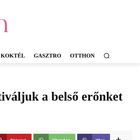
KOKTÉL
GASZTRO
OTTHON
iváljuk a belső erőnket
Pinterest
WhatsApp
Viber