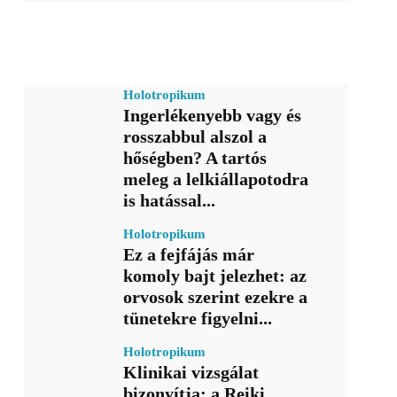
Holotropikum
Ingerlékenyebb vagy és
rosszabbul alszol a
hőségben? A tartós
meleg a lelkiállapotodra
is hatással...
Holotropikum
Ez a fejfájás már
komoly bajt jelezhet: az
orvosok szerint ezekre a
tünetekre figyelni...
Holotropikum
Klinikai vizsgálat
bizonyítja: a Reiki