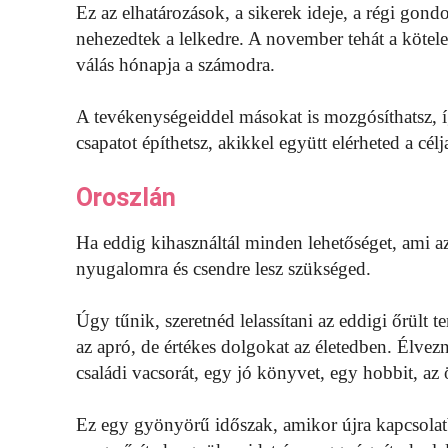
Ez az elhatározások, a sikerek ideje, a régi gon
nehezedtek a lelkedre. A november tehát a kötelez
válás hónapja a számodra.
A tevékenységeiddel másokat is mozgósíthatsz, 
csapatot építhetsz, akikkel együtt elérheted a célj
Oroszlán
Ha eddig kihasználtál minden lehetőséget, ami a
nyugalomra és csendre lesz szükséged.
Úgy tűnik, szeretnéd lelassítani az eddigi őrült 
az apró, de értékes dolgokat az életedben. Élvezn
családi vacsorát, egy jó könyvet, egy hobbit, az
Ez egy gyönyörű időszak, amikor újra kapcsolat