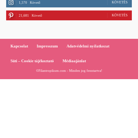
KÖVETÉS
1,570
Követő
KÖVETÉS
21,681
Követő
Kapcsolat
Impresszum
Adatvédelmi nyilatkozat
Süti – Cookie tájékoztató
Médiaajánlat
©Filantropikum.com - Minden jog fenntartva!