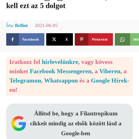
kell ezt az 5 dolgot
2021-06-05
Írta:
Bellini
Facebook
X
Pinterest
Wh
Iratkozz fel
hírlevelünkre
, vagy kövess
minket
Facebook Messengeren
, a
Viberen
, a
Telegramon
,
Whatsappon
és a
Google Hírek
-
en!
Állítsd be, hogy a Filantropikum
cikkeit mindig az elsők között lásd a
Google-ben