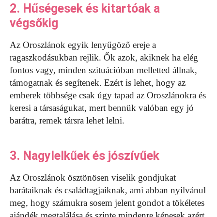
2. Hűségesek és kitartóak a
végsőkig
Az Oroszlánok egyik lenyűgöző ereje a
ragaszkodásukban rejlik. Ők azok, akiknek ha elég
fontos vagy, minden szituációban melletted állnak,
támogatnak és segítenek. Ezért is lehet, hogy az
emberek többsége csak úgy tapad az Oroszlánokra és
keresi a társaságukat, mert bennük valóban egy jó
barátra, remek társra lehet lelni.
3. Nagylelkűek és jószívűek
Az Oroszlánok ösztönösen viselik gondjukat
barátaiknak és családtagjaiknak, ami abban nyilvánul
meg, hogy számukra sosem jelent gondot a tökéletes
ajándék megtalálása és szinte mindenre képesek azért,