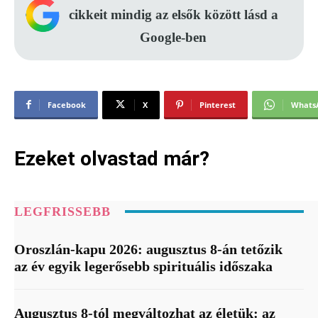
cikkeit mindig az elsők között lásd a
Google-ben
Facebook
X
Pinterest
Whats
Ezeket olvastad már?
LEGFRISSEBB
Oroszlán-kapu 2026: augusztus 8-án tetőzik
az év egyik legerősebb spirituális időszaka
Augusztus 8-tól megváltozhat az életük: az