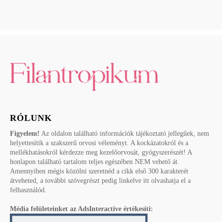
RÓLUNK
Figyelem!
Az oldalon található információk tájékoztató jellegűek, nem
helyettesítik a szakszerű orvosi véleményt. A kockázatokról és a
mellékhatásokról kérdezze meg kezelőorvosát, gyógyszerészét! A
honlapon található tartalom teljes egészében NEM vehető át.
Amennyiben mégis közölni szeretnéd a cikk első 300 karakterét
átveheted, a további szövegrészt pedig linkelve itt olvashatja el a
felhasználód.
Média felületeinket az AdsInteractive értékesíti: