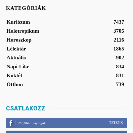
KATEGÓRIÁK
Kuriózum
7437
Holotropikum
3705
Horoszkóp
2116
Lélektár
1865
Aktuális
902
Napi Like
834
Koktél
831
Otthon
739
CSATLAKOZZ
TETSZIK
283,064
Rajongók