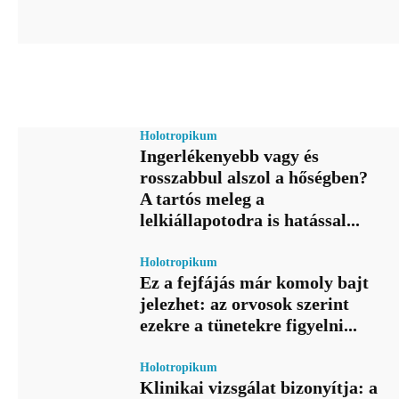
Holotropikum
Ingerlékenyebb vagy és
rosszabbul alszol a hőségben?
A tartós meleg a
lelkiállapotodra is hatással...
Holotropikum
Ez a fejfájás már komoly bajt
jelezhet: az orvosok szerint
ezekre a tünetekre figyelni...
Holotropikum
Klinikai vizsgálat bizonyítja: a