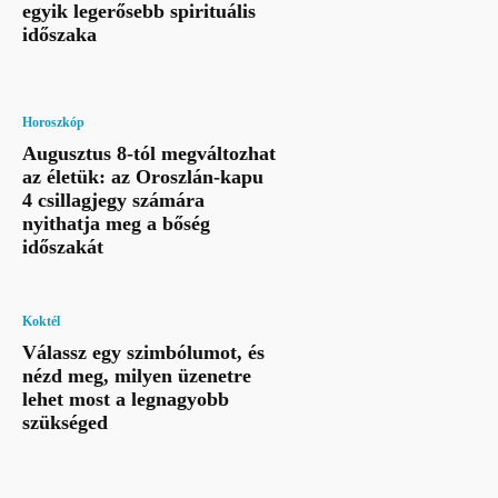
egyik legerősebb spirituális
időszaka
Horoszkóp
Augusztus 8-tól megváltozhat
az életük: az Oroszlán-kapu
4 csillagjegy számára
nyithatja meg a bőség
időszakát
Koktél
Válassz egy szimbólumot, és
nézd meg, milyen üzenetre
lehet most a legnagyobb
szükséged