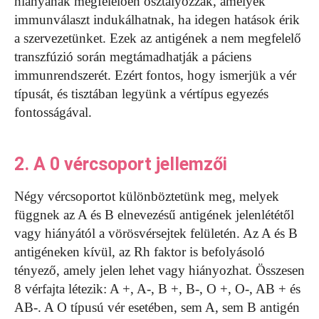
hiányának megfelelően osztályozzák, amelyek
immunválaszt indukálhatnak, ha idegen hatások érik
a szervezetünket. Ezek az antigének a nem megfelelő
transzfúzió során megtámadhatják a páciens
immunrendszerét. Ezért fontos, hogy ismerjük a vér
típusát, és tisztában legyünk a vértípus egyezés
fontosságával.
2. A 0 vércsoport jellemzői
Négy vércsoportot különböztetünk meg, melyek
függnek az A és B elnevezésű antigének jelenlététől
vagy hiányától a vörösvérsejtek felületén. Az A és B
antigéneken kívül, az Rh faktor is befolyásoló
tényező, amely jelen lehet vagy hiányozhat. Összesen
8 vérfajta létezik: A +, A-, B +, B-, O +, O-, AB + és
AB-. A O típusú vér esetében, sem A, sem B antigén