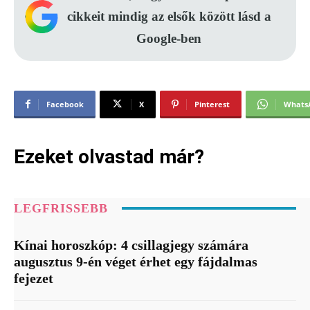
cikkeit mindig az elsők között lásd a
Google-ben
Facebook
X
Pinterest
Whats
Ezeket olvastad már?
LEGFRISSEBB
Kínai horoszkóp: 4 csillagjegy számára
augusztus 9-én véget érhet egy fájdalmas
fejezet