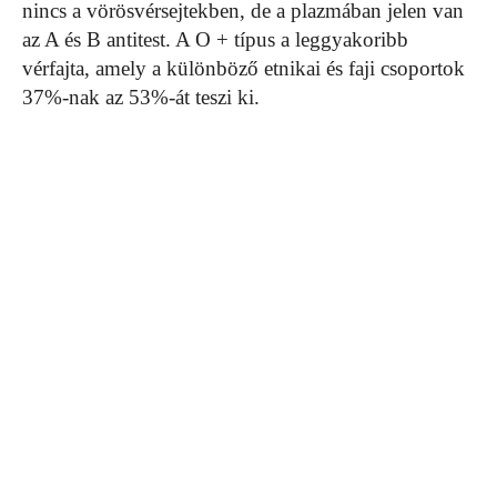
nincs a vörösvérsejtekben, de a plazmában jelen van
az A és B antitest. A O + típus a leggyakoribb
vérfajta, amely a különböző etnikai és faji csoportok
37%-nak az 53%-át teszi ki.