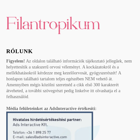
RÓLUNK
Figyelem!
Az oldalon található információk tájékoztató jellegűek, nem
helyettesítik a szakszerű orvosi véleményt. A kockázatokról és a
mellékhatásokról kérdezze meg kezelőorvosát, gyógyszerészét! A
honlapon található tartalom teljes egészében NEM vehető át.
Amennyiben mégis közölni szeretnéd a cikk első 300 karakterét
átveheted, a további szövegrészt pedig linkelve itt olvashatja el a
felhasználód.
Média felületeinket az AdsInteractive értékesíti: