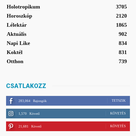
Holotropikum
3705
Horoszkóp
2120
Lélektár
1865
Aktuális
902
Napi Like
834
Koktél
831
Otthon
739
CSATLAKOZZ
TETSZIK
283,064
Rajongók
KÖVETÉS
1,570
Követő
KÖVETÉS
21,681
Követő