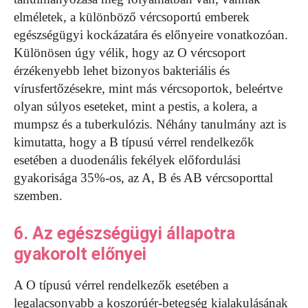
elméletek, a különböző vércsoportú emberek
egészségügyi kockázatára és előnyeire vonatkozóan.
Különösen úgy vélik, hogy az O vércsoport
érzékenyebb lehet bizonyos bakteriális és
vírusfertőzésekre, mint más vércsoportok, beleértve
olyan súlyos eseteket, mint a pestis, a kolera, a
mumpsz és a tuberkulózis. Néhány tanulmány azt is
kimutatta, hogy a B típusú vérrel rendelkezők
esetében a duodenális fekélyek előfordulási
gyakorisága 35%-os, az A, B és AB vércsoporttal
szemben.
6. Az egészségügyi állapotra
gyakorolt előnyei
A O típusú vérrel rendelkezők esetében a
legalacsonyabb a koszorúér-betegség kialakulásának