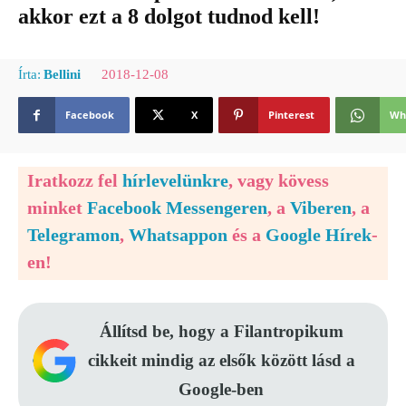
akkor ezt a 8 dolgot tudnod kell!
2018-12-08
Írta:
Bellini
Facebook
X
Pinterest
Wh
Iratkozz fel
hírlevelünkre
, vagy kövess
minket
Facebook Messengeren
, a
Viberen
, a
Telegramon
,
Whatsappon
és a
Google Hírek
-
en!
Állítsd be, hogy a Filantropikum
cikkeit mindig az elsők között lásd a
Google-ben