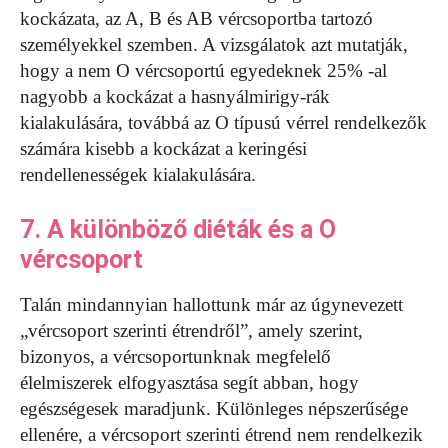
kockázata, az A, B és AB vércsoportba tartozó
személyekkel szemben. A vizsgálatok azt mutatják,
hogy a nem O vércsoportú egyedeknek 25% -al
nagyobb a kockázat a hasnyálmirigy-rák
kialakulására, továbbá az O típusú vérrel rendelkezők
számára kisebb a kockázat a keringési
rendellenességek kialakulására.
7. A különböző diéták és a O
vércsoport
Talán mindannyian hallottunk már az úgynevezett
„vércsoport szerinti étrendről”, amely szerint,
bizonyos, a vércsoportunknak megfelelő
élelmiszerek elfogyasztása segít abban, hogy
egészségesek maradjunk. Különleges népszerűsége
ellenére, a vércsoport szerinti étrend nem rendelkezik