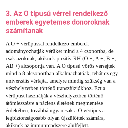
3. Az O típusú vérrel rendelkező
emberek egyetemes donoroknak
számítanak
A O + vértípussal rendelkező emberek
adományozhatják vérüket mind a 4 csoportba, de
csak azoknak, akiknek pozitív RH (O +, A +, B +,
AB +) alcsoportja van. A O típusú vörös vérsejtek
mind a 8 alcsoportban alkalmazhatóak, tehát ez egy
univerzális vérfajta, amelyre mindig szükség van a
vészhelyzetben történő transzfúziókhoz. Ezt a
vértípust használják a vészhelyzetben történő
átömlesztésre a páciens életének megmentése
érdekében, továbbá ugyancsak a O vértípus a
legbiztonságosabb olyan újszülöttek számára,
akiknek az immunrendszere alulfejlett.