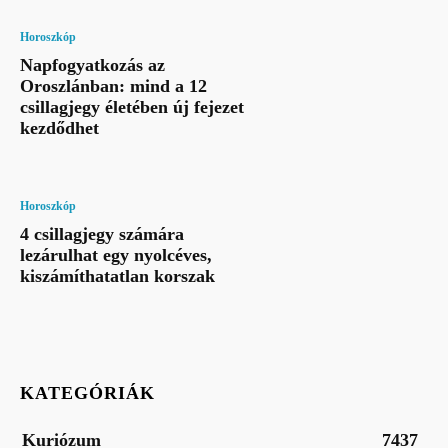
Horoszkóp
Napfogyatkozás az
Oroszlánban: mind a 12
csillagjegy életében új fejezet
kezdődhet
Horoszkóp
4 csillagjegy számára
lezárulhat egy nyolcéves,
kiszámíthatatlan korszak
KATEGÓRIÁK
Kuriózum
7437