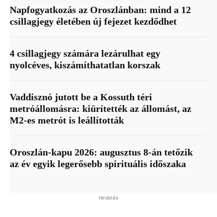
Napfogyatkozás az Oroszlánban: mind a 12
csillagjegy életében új fejezet kezdődhet
4 csillagjegy számára lezárulhat egy
nyolcéves, kiszámíthatatlan korszak
Vaddisznó jutott be a Kossuth téri
metróállomásra: kiürítették az állomást, az
M2-es metrót is leállították
Oroszlán-kapu 2026: augusztus 8-án tetőzik
az év egyik legerősebb spirituális időszaka
Hirdetés