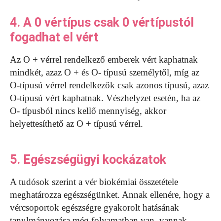
4. A 0 vértípus csak 0 vértípustól
fogadhat el vért
Az O + vérrel rendelkező emberek vért kaphatnak
mindkét, azaz O + és O- típusú személytől, míg az
O-típusú vérrel rendelkezők csak azonos típusú, azaz
O-típusú vért kaphatnak. Vészhelyzet esetén, ha az
O- típusból nincs kellő mennyiség, akkor
helyettesíthető az O + típusú vérrel.
5. Egészségügyi kockázatok
A tudósok szerint a vér biokémiai összetétele
meghatározza egészségünket. Annak ellenére, hogy a
vércsoportok egészségre gyakorolt hatásának
tanulmányozása még folyamatban van, vannak