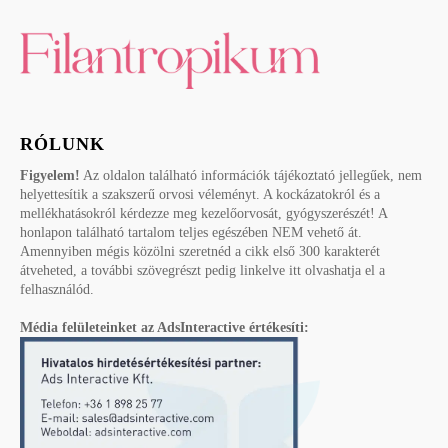
RÓLUNK
Figyelem!
Az oldalon található információk tájékoztató jellegűek, nem
helyettesítik a szakszerű orvosi véleményt. A kockázatokról és a
mellékhatásokról kérdezze meg kezelőorvosát, gyógyszerészét! A
honlapon található tartalom teljes egészében NEM vehető át.
Amennyiben mégis közölni szeretnéd a cikk első 300 karakterét
átveheted, a további szövegrészt pedig linkelve itt olvashatja el a
felhasználód.
Média felületeinket az AdsInteractive értékesíti: