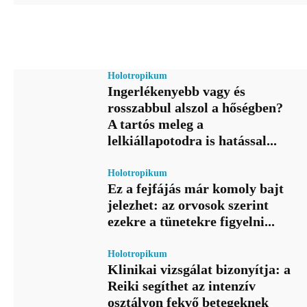
Holotropikum
Ingerlékenyebb vagy és
rosszabbul alszol a hőségben?
A tartós meleg a
lelkiállapotodra is hatással...
Holotropikum
Ez a fejfájás már komoly bajt
jelezhet: az orvosok szerint
ezekre a tünetekre figyelni...
Holotropikum
Klinikai vizsgálat bizonyítja: a
Reiki segíthet az intenzív
osztályon fekvő betegeknek