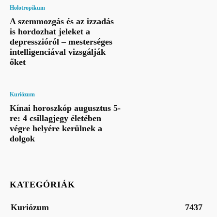
Holotropikum
A szemmozgás és az izzadás
is hordozhat jeleket a
depresszióról – mesterséges
intelligenciával vizsgálják
őket
Kuriózum
Kínai horoszkóp augusztus 5-
re: 4 csillagjegy életében
végre helyére kerülnek a
dolgok
KATEGÓRIÁK
Kuriózum
7437