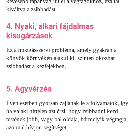
kevesebb tápanyag jut el a végtagokhoz, ezáltal
kiváltva a zsibbadást.
4. Nyaki, alkari fájdalmas
kisugárzások
Ez a mozgásszervi probléma, amely gyakran a
könyök környékén alakul ki, szintén okozhat
zsibbadást a kézfejekben.
5. Agyvérzés
Ilyen esetben gyorsan zajlanak le a folyamatok, így
ha valaki hirtelen azt érzi, hogy zsibbadni kezd
testének jobb, vagy bal oldala, bármelyik végtagja,
azonnal hívjon segítséget.