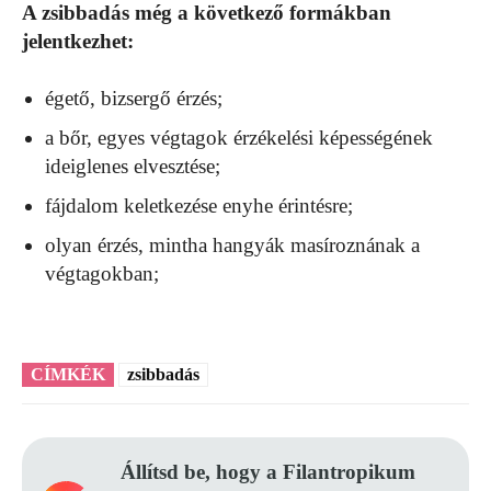
A zsibbadás még a következő formákban
jelentkezhet:
égető, bizsergő érzés;
a bőr, egyes végtagok érzékelési képességének
ideiglenes elvesztése;
fájdalom keletkezése enyhe érintésre;
olyan érzés, mintha hangyák masíroznának a
végtagokban;
CÍMKÉK
zsibbadás
Állítsd be, hogy a Filantropikum