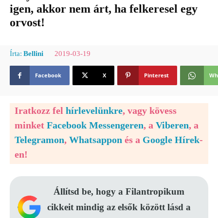
igen, akkor nem árt, ha felkeresel egy
orvost!
2019-03-19
Írta:
Bellini
Facebook
X
Pinterest
Wh
Iratkozz fel
hírlevelünkre
, vagy kövess
minket
Facebook Messengeren
, a
Viberen
, a
Telegramon
,
Whatsappon
és a
Google Hírek
-
en!
Állítsd be, hogy a Filantropikum
cikkeit mindig az elsők között lásd a