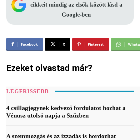
cikkeit mindig az elsők között lásd a
Google-ben
Facebook
X
Pinterest
Whats
Ezeket olvastad már?
LEGFRISSEBB
4 csillagjegynek kedvező fordulatot hozhat a
Vénusz utolsó napja a Szűzben
A szemmozgás és az izzadás is hordozhat