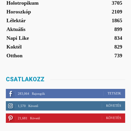
Holotropikum
3705
Horoszkóp
2109
Lélektár
1865
Aktuális
899
Napi Like
834
Koktél
829
Otthon
739
CSATLAKOZZ
TETSZIK
283,064
Rajongók
KÖVETÉS
1,570
Követő
KÖVETÉS
21,681
Követő