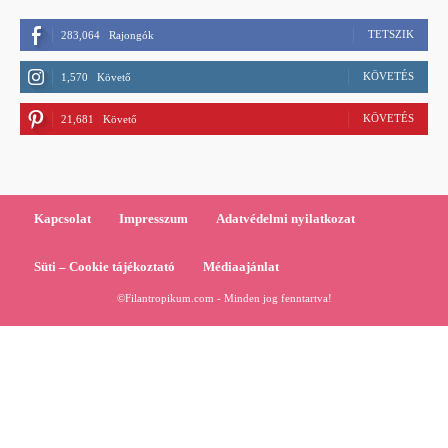
TETSZIK
283,064
Rajongók
KÖVETÉS
1,570
Követő
KÖVETÉS
21,681
Követő
Kapcsolat
Impresszum
Adatvédelmi nyilatkozat
Süti – Cookie tájékoztató
Médiaajánlat
©Filantropikum.com - Minden jog fenntartva!