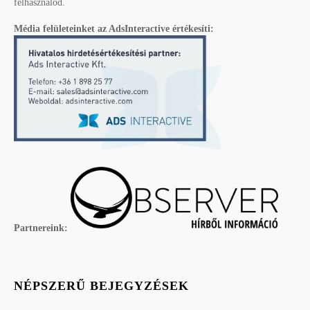
felhasználód.
Média felületeinket az AdsInteractive értékesíti:
Partnereink:
NÉPSZERŰ BEJEGYZÉSEK