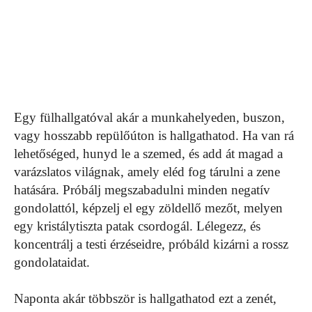
Egy fülhallgatóval akár a munkahelyeden, buszon,
vagy hosszabb repülőúton is hallgathatod. Ha van rá
lehetőséged, hunyd le a szemed, és add át magad a
varázslatos világnak, amely eléd fog tárulni a zene
hatására. Próbálj megszabadulni minden negatív
gondolattól, képzelj el egy zöldellő mezőt, melyen
egy kristálytiszta patak csordogál. Lélegezz, és
koncentrálj a testi érzéseidre, próbáld kizárni a rossz
gondolataidat.
Naponta akár többször is hallgathatod ezt a zenét,