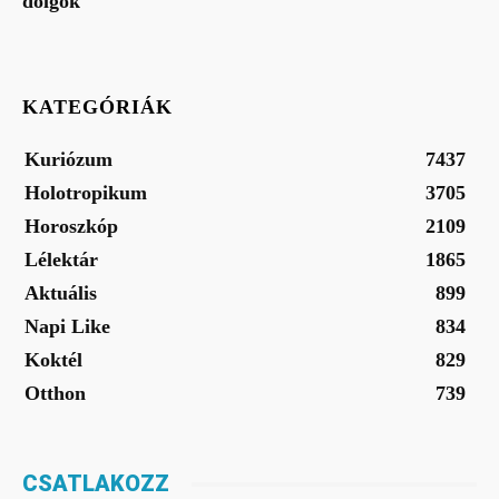
dolgok
KATEGÓRIÁK
Kuriózum
7437
Holotropikum
3705
Horoszkóp
2109
Lélektár
1865
Aktuális
899
Napi Like
834
Koktél
829
Otthon
739
CSATLAKOZZ