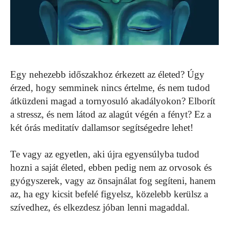
Egy nehezebb időszakhoz érkezett az életed? Úgy
érzed, hogy semminek nincs értelme, és nem tudod
átküzdeni magad a tornyosuló akadályokon? Elborít
a stressz, és nem látod az alagút végén a fényt? Ez a
két órás meditatív dallamsor segítségedre lehet!
Te vagy az egyetlen, aki újra egyensúlyba tudod
hozni a saját életed, ebben pedig nem az orvosok és
gyógyszerek, vagy az önsajnálat fog segíteni, hanem
az, ha egy kicsit befelé figyelsz, közelebb kerülsz a
szívedhez, és elkezdesz jóban lenni magaddal.