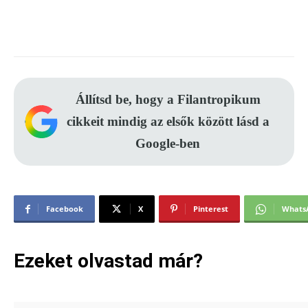
Állítsd be, hogy a Filantropikum
cikkeit mindig az elsők között lásd a
Google-ben
Facebook
X
Pinterest
Whats
Ezeket olvastad már?