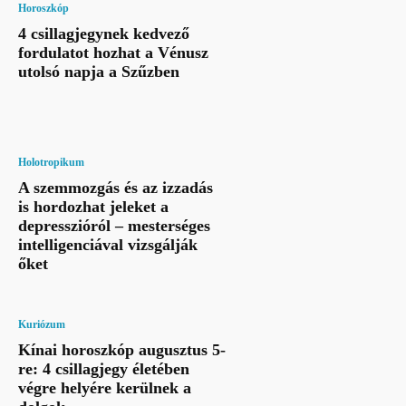
Horoszkóp
4 csillagjegynek kedvező
fordulatot hozhat a Vénusz
utolsó napja a Szűzben
Holotropikum
A szemmozgás és az izzadás
is hordozhat jeleket a
depresszióról – mesterséges
intelligenciával vizsgálják
őket
Kuriózum
Kínai horoszkóp augusztus 5-
re: 4 csillagjegy életében
végre helyére kerülnek a