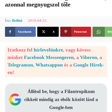
azonnal megnyugszol tőle
2019-04-25
Írta:
Bellini
Facebook
X
Pinterest
Wh
Iratkozz fel
hírlevelünkre
, vagy kövess
minket
Facebook Messengeren
, a
Viberen
, a
Telegramon
,
Whatsappon
és a
Google Hírek
-
en!
Állítsd be, hogy a Filantropikum
cikkeit mindig az elsők között lásd a
Google-ben