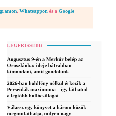
egramon
,
Whatsappon
és a
Google
LEGFRISSEBB
Augusztus 9-én a Merkúr belép az
Oroszlánba: ideje bátrabban
kimondani, amit gondolunk
2026-ban holdfény nélkül érkezik a
Perseidák maximuma – így láthatod
a legtöbb hullócsillagot
Válassz egy könyvet a három közül:
megmutathatja, milyen nagy