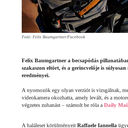
Fotó: Felix Baumgartner/Facebook
Felix Baumgartner a becsapódás pillanatában
szakaszon eltört, és a gerincvelője is súlyosan
eredményei.
A nyomozók egy olyan verziót is vizsgálnak, mely
videokamera okozhatta, amely levált, és a motoro
végzetes zuhanást – számolt be róla a
Daily Mai
A haláleset körülményeit
Raffaele Iannella
ügyés