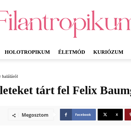
HOLOTROPIKUM
ÉLETMÓD
KURIÓZUM
 haláláról
eteket tárt fel Felix Baum
Megosztom
Facebook
X