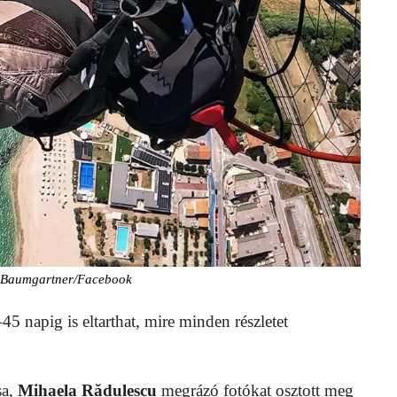
ix Baumgartner/Facebook
 napig is eltarthat, mire minden részletet
sa,
Mihaela Rădulescu
megrázó fotókat osztott meg