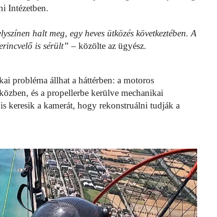
ni Intézetben.
yszínen halt meg, egy heves ütközés következtében. A
rincvelő is sérült”
– közölte az ügyész.
ikai probléma állhat a háttérben: a motoros
s közben, és a propellerbe kerülve mechanikai
s keresik a kamerát, hogy rekonstruálni tudják a