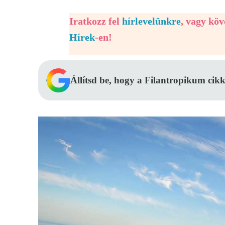
Iratkozz fel
hírlevelünkre
, vagy kö
Hírek
-en!
Állítsd be, hogy a Filantropikum cikk