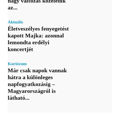
nagy változás közeledik
az...
Aktuális
Életveszélyes fenyegetést
kapott Majka: azonnal
lemondta erdélyi
koncertjét
Kuriózum
Már csak napok vannak
hátra a különleges
napfogyatkozásig –
Magyarországról is
látható...