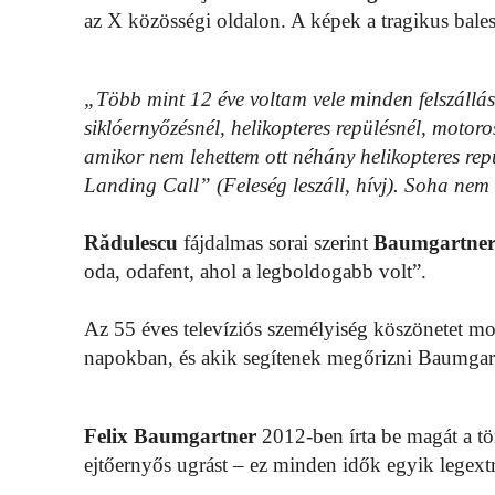
az X közösségi oldalon. A képek a tragikus bales
„Több mint 12 éve voltam vele minden felszállásn
siklóernyőzésnél, helikopteres repülésnél, motor
amikor nem lehettem ott néhány helikopteres re
Landing Call” (Feleség leszáll, hívj). Soha nem 
Rădulescu
fájdalmas sorai szerint
Baumgartne
oda, odafent, ahol a legboldogabb volt”.
Az 55 éves televíziós személyiség köszönetet m
napokban, és akik segítenek megőrizni Baumgart
Felix Baumgartner
2012-ben írta be magát a tör
ejtőernyős ugrást – ez minden idők egyik legext