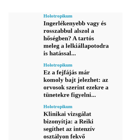
Holotropikum
Ingerlékenyebb vagy és
rosszabbul alszol a
hőségben? A tartós
meleg a lelkiállapotodra
is hatással...
Holotropikum
Ez a fejfájás már
komoly bajt jelezhet: az
orvosok szerint ezekre a
tünetekre figyelni...
Holotropikum
Klinikai vizsgálat
bizonyítja: a Reiki
segíthet az intenzív
osztályon fekvő