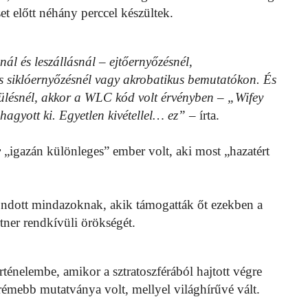
et előtt néhány perccel készültek.
ál és leszállásnál – ejtőernyőzésnél,
os siklóernyőzésnél vagy akrobatikus bemutatókon. És
pülésnél, akkor a WLC kód volt érvényben – „Wifey
hagyott ki. Egyetlen kivétellel… ez”
– írta.
r
„igazán különleges” ember volt, aki most „hazatért
ondott mindazoknak, akik támogatták őt ezekben a
ner rendkívüli örökségét.
ténelembe, amikor a sztratoszférából hajtott végre
rémebb mutatványa volt, mellyel világhírűvé vált.