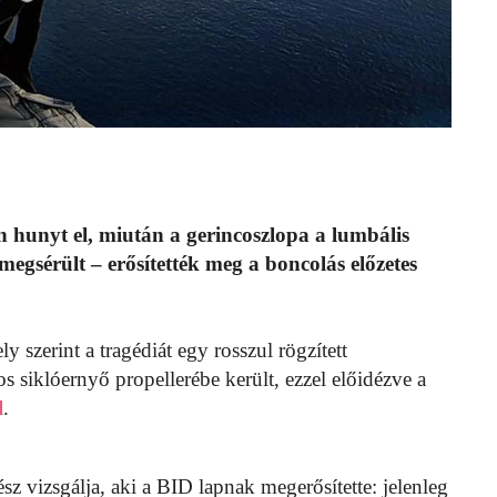
 hunyt el, miután a gerincoszlopa a lumbális
 megsérült – erősítették meg a boncolás előzetes
 szerint a tragédiát egy rosszul rögzített
s siklóernyő propellerébe került, ezzel előidézve a
l
.
z vizsgálja, aki a BID lapnak megerősítette: jelenleg