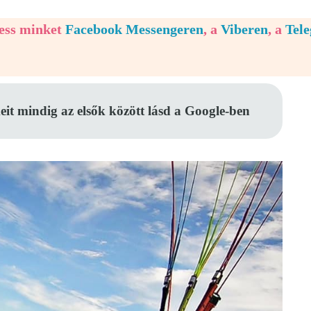
vess minket
Facebook Messengeren
, a
Viberen
, a
Tel
eit mindig az elsők között lásd a Google-ben