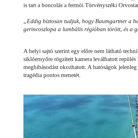
is tart a boncolás a fermói Törvényszéki Orvosta
„Eddig biztosan tudjuk, hogy Baumgartner a hel
gerincoszlopa a lumbális régióban törött, és a ge
A helyi sajtó szerint egy előre nem látható techn
siklóernyőre rögzített kamera leválhatott repülé
meghibásodást okozhatott. A hatóságok jelenleg i
tragédia pontos menetét.