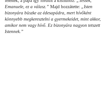
feleltek, a pápa így fordult a kisfiúhoz:
„Tessék,
Emanuele, ez a válasz.”
Majd hozzátette:
„Isten
bizonyára büszke az édesapádra, mert hívőként
könnyebb megkeresztelni a gyermekeidet, mint akkor,
amikor nem vagy hívő. Ez bizonyára nagyon tetszett
Istennek.”