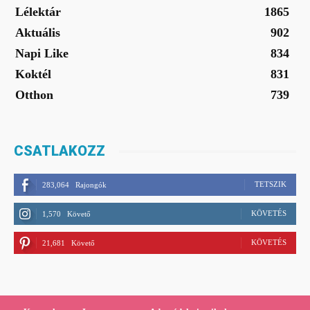
Lélektár
1865
Aktuális
902
Napi Like
834
Koktél
831
Otthon
739
CSATLAKOZZ
TETSZIK
283,064
Rajongók
KÖVETÉS
1,570
Követő
KÖVETÉS
21,681
Követő