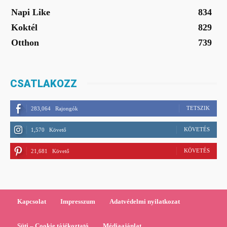
Napi Like
834
Koktél
829
Otthon
739
CSATLAKOZZ
TETSZIK
283,064
Rajongók
KÖVETÉS
1,570
Követő
KÖVETÉS
21,681
Követő
Kapcsolat
Impresszum
Adatvédelmi nyilatkozat
Süti – Cookie tájékoztató
Médiaajánlat