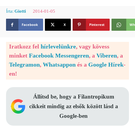
2014-01-05
Írta:
Giotti
Facebook
X
Pinterest
Wh
Iratkozz fel
hírlevelünkre
, vagy kövess
minket
Facebook Messengeren
, a
Viberen
, a
Telegramon
,
Whatsappon
és a
Google Hírek
-
en!
Állítsd be, hogy a Filantropikum
cikkeit mindig az elsők között lásd a
Google-ben