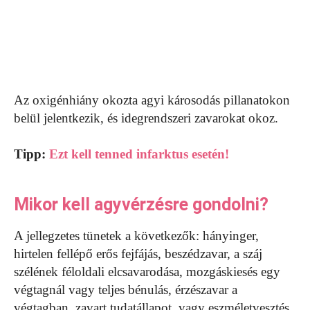
Az oxigénhiány okozta agyi károsodás pillanatokon
belül jelentkezik, és idegrendszeri zavarokat okoz.
Tipp:
Ezt kell tenned infarktus esetén!
Mikor kell agyvérzésre gondolni?
A jellegzetes tünetek a következők: hányinger,
hirtelen fellépő erős fejfájás, beszédzavar, a száj
szélének féloldali elcsavarodása, mozgáskiesés egy
végtagnál vagy teljes bénulás, érzészavar a
végtagban, zavart tudatállapot, vagy eszméletvesztés.