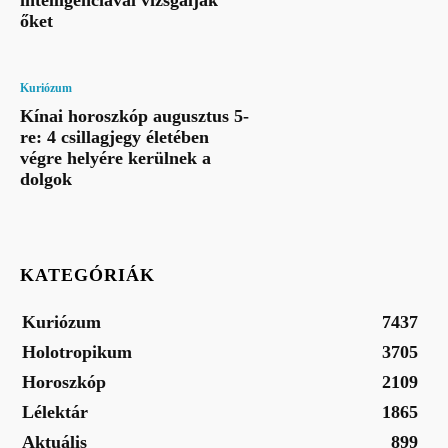
intelligenciával vizsgálják
őket
Kuriózum
Kínai horoszkóp augusztus 5-
re: 4 csillagjegy életében
végre helyére kerülnek a
dolgok
KATEGÓRIÁK
Kuriózum
7437
Holotropikum
3705
Horoszkóp
2109
Lélektár
1865
Aktuális
899