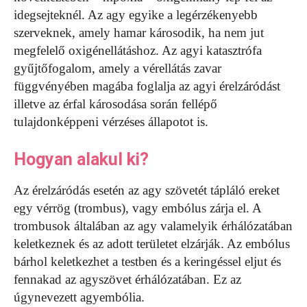
idegsejteknél. Az agy egyike a legérzékenyebb
szerveknek, amely hamar károsodik, ha nem jut
megfelelő oxigénellátáshoz. Az agyi katasztrófa
gyűjtőfogalom, amely a vérellátás zavar
függvényében magába foglalja az agyi érelzáródást
illetve az érfal károsodása során fellépő
tulajdonképpeni vérzéses állapotot is.
Hogyan alakul ki?
Az érelzáródás esetén az agy szövetét tápláló ereket
egy vérrög (trombus), vagy embólus zárja el. A
trombusok általában az agy valamelyik érhálózatában
keletkeznek és az adott területet elzárják. Az embólus
bárhol keletkezhet a testben és a keringéssel eljut és
fennakad az agyszövet érhálózatában. Ez az
úgynevezett agyembólia.