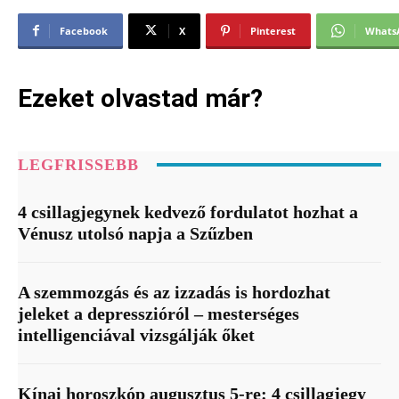
Facebook
X
Pinterest
Whats
Ezeket olvastad már?
LEGFRISSEBB
4 csillagjegynek kedvező fordulatot hozhat a
Vénusz utolsó napja a Szűzben
A szemmozgás és az izzadás is hordozhat
jeleket a depresszióról – mesterséges
intelligenciával vizsgálják őket
Kínai horoszkóp augusztus 5-re: 4 csillagjegy