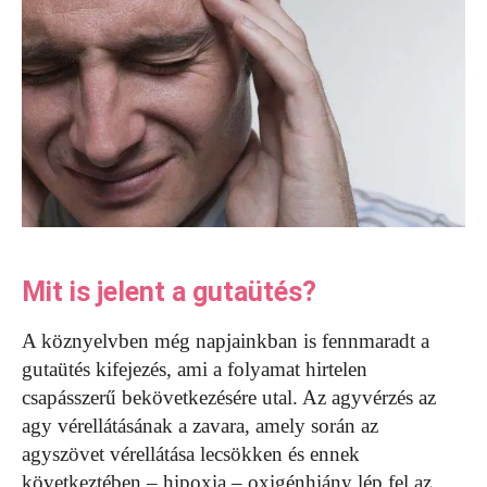
Mit is jelent a gutaütés?
A köznyelvben még napjainkban is fennmaradt a
gutaütés kifejezés, ami a folyamat hirtelen
csapásszerű bekövetkezésére utal. Az agyvérzés az
agy vérellátásának a zavara, amely során az
agyszövet vérellátása lecsökken és ennek
következtében – hipoxia – oxigénhiány lép fel az