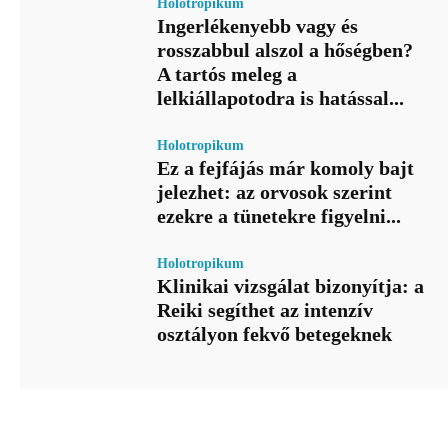
Holotropikum
Ingerlékenyebb vagy és
rosszabbul alszol a hőségben?
A tartós meleg a
lelkiállapotodra is hatással...
Holotropikum
Ez a fejfájás már komoly bajt
jelezhet: az orvosok szerint
ezekre a tünetekre figyelni...
Holotropikum
Klinikai vizsgálat bizonyítja: a
Reiki segíthet az intenzív
osztályon fekvő betegeknek