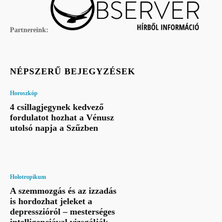
Partnereink:
NÉPSZERŰ BEJEGYZÉSEK
Horoszkóp
4 csillagjegynek kedvező
fordulatot hozhat a Vénusz
utolsó napja a Szűzben
Holotropikum
A szemmozgás és az izzadás
is hordozhat jeleket a
depresszióról – mesterséges