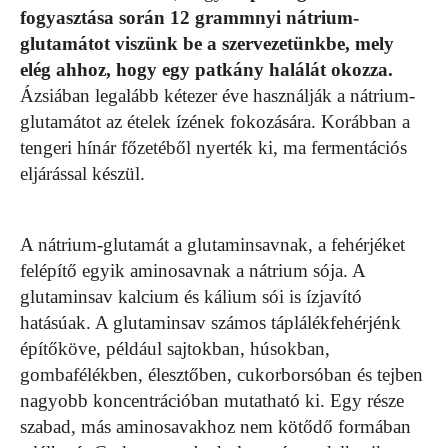
fogyasztása során 12 grammnyi nátrium-
glutamátot viszünk be a szervezetünkbe, mely
elég ahhoz, hogy egy patkány halálát okozza.
Ázsiában legalább kétezer éve használják a nátrium-
glutamátot az ételek ízének fokozására. Korábban a
tengeri hínár főzetéből nyerték ki, ma fermentációs
eljárással készül.
A nátrium-glutamát a glutaminsavnak, a fehérjéket
felépítő egyik aminosavnak a nátrium sója. A
glutaminsav kalcium és kálium sói is ízjavító
hatásúak. A glutaminsav számos táplálékfehérjénk
építőköve, például sajtokban, húsokban,
gombafélékben, élesztőben, cukorborsóban és tejben
nagyobb koncentrációban mutatható ki. Egy része
szabad, más aminosavakhoz nem kötődő formában