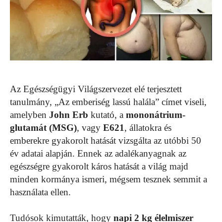
Az Egészségügyi Világszervezet elé terjesztett
tanulmány, „Az emberiség lassú halála” címet viseli,
amelyben
John Erb
kutató, a
mononátrium-
glutamát (MSG)
, vagy
E621
, állatokra és
emberekre gyakorolt hatását vizsgálta az utóbbi 50
év adatai alapján. Ennek az adalékanyagnak az
egészségre gyakorolt káros hatását a világ majd
minden kormánya ismeri, mégsem tesznek semmit a
használata ellen.
Tudósok kimutatták, hogy
napi 2 kg élelmiszer