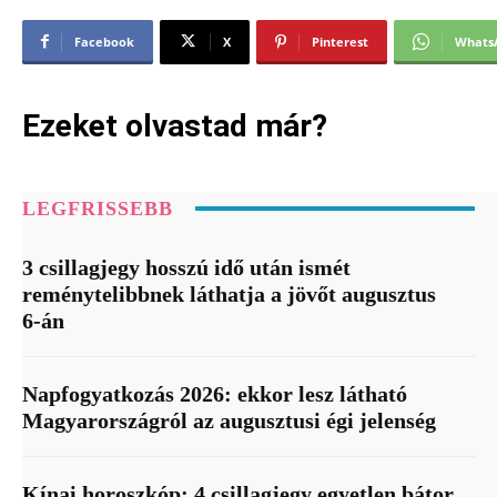
Facebook
X
Pinterest
Whats
Ezeket olvastad már?
LEGFRISSEBB
3 csillagjegy hosszú idő után ismét
reménytelibbnek láthatja a jövőt augusztus
6-án
Napfogyatkozás 2026: ekkor lesz látható
Magyarországról az augusztusi égi jelenség
Kínai horoszkóp: 4 csillagjegy egyetlen bátor