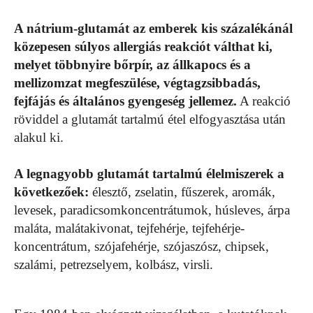
A nátrium-glutamát az emberek kis százalékánál
közepesen súlyos allergiás reakciót válthat ki,
melyet többnyire bőrpír, az állkapocs és a
mellizomzat megfeszülése, végtagzsibbadás,
fejfájás és általános gyengeség jellemez.
A reakció
röviddel a glutamát tartalmú étel elfogyasztása után
alakul ki.
A legnagyobb glutamát tartalmú élelmiszerek a
következőek:
élesztő, zselatin, fűszerek, aromák,
levesek, paradicsomkoncentrátumok, húsleves, árpa
maláta, malátakivonat, tejfehérje, tejfehérje-
koncentrátum, szójafehérje, szójaszósz, chipsek,
szalámi, petrezselyem, kolbász, virsli.