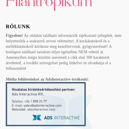
RÓLUNK
Figyelem!
Az oldalon található információk tájékoztató jellegűek, nem
helyettesítik a szakszerű orvosi véleményt. A kockázatokról és a
mellékhatásokról kérdezze meg kezelőorvosát, gyógyszerészét! A
honlapon található tartalom teljes egészében NEM vehető át.
Amennyiben mégis közölni szeretnéd a cikk első 300 karakterét
átveheted, a további szövegrészt pedig linkelve itt olvashatja el a
felhasználód.
Média felületeinket az AdsInteractive értékesíti: