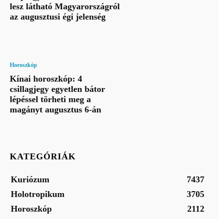
lesz látható Magyarországról
az augusztusi égi jelenség
Horoszkóp
Kínai horoszkóp: 4
csillagjegy egyetlen bátor
lépéssel törheti meg a
magányt augusztus 6-án
KATEGÓRIÁK
Kuriózum
7437
Holotropikum
3705
Horoszkóp
2112