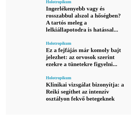
Holotropikum
Ingerlékenyebb vagy és
rosszabbul alszol a hőségben?
A tartós meleg a
lelkiállapotodra is hatással...
Holotropikum
Ez a fejfájás már komoly bajt
jelezhet: az orvosok szerint
ezekre a tünetekre figyelni...
Holotropikum
Klinikai vizsgálat bizonyítja: a
Reiki segíthet az intenzív
osztályon fekvő betegeknek