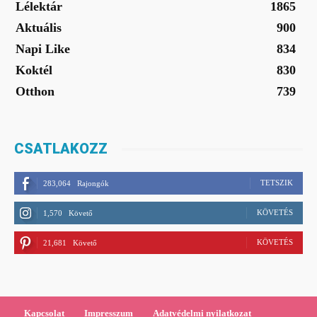
Lélektár
1865
Aktuális
900
Napi Like
834
Koktél
830
Otthon
739
CSATLAKOZZ
TETSZIK
283,064
Rajongók
KÖVETÉS
1,570
Követő
KÖVETÉS
21,681
Követő
Kapcsolat
Impresszum
Adatvédelmi nyilatkozat