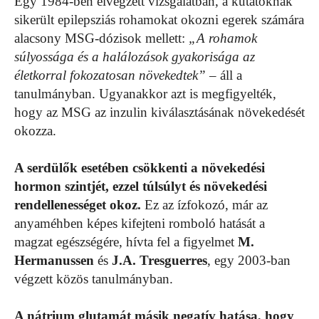
Egy 1984-ben elvégzett vizsgálatban, a kutatóknak
sikerült epilepsziás rohamokat okozni egerek számára
alacsony MSG-dózisok mellett:
„A rohamok
súlyossága és a halálozások gyakorisága az
életkorral fokozatosan növekedtek”
– áll a
tanulmányban. Ugyanakkor azt is megfigyelték,
hogy az MSG az inzulin kiválasztásának növekedését
okozza.
A serdülők esetében csökkenti a növekedési
hormon szintjét, ezzel túlsúlyt és növekedési
rendellenességet okoz.
Ez az ízfokozó, már az
anyaméhben képes kifejteni romboló hatását a
magzat egészségére, hívta fel a figyelmet
M.
Hermanussen
és
J.A. Tresguerres
, egy 2003-ban
végzett közös tanulmányban.
A nátrium glutamát másik negatív hatása, hogy