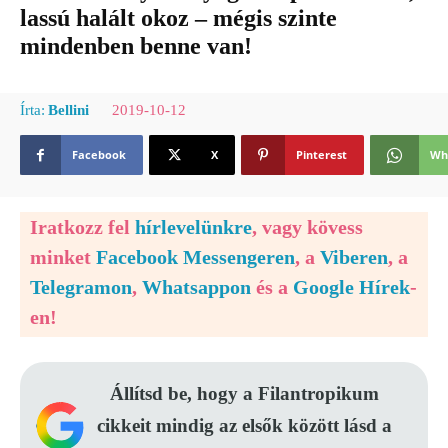
lassú halált okoz – mégis szinte
mindenben benne van!
2019-10-12
Írta:
Bellini
Facebook
X
Pinterest
Wh
Iratkozz fel
hírlevelünkre
, vagy kövess
minket
Facebook Messengeren
, a
Viberen
, a
Telegramon
,
Whatsappon
és a
Google Hírek
-
en!
Állítsd be, hogy a Filantropikum
cikkeit mindig az elsők között lásd a