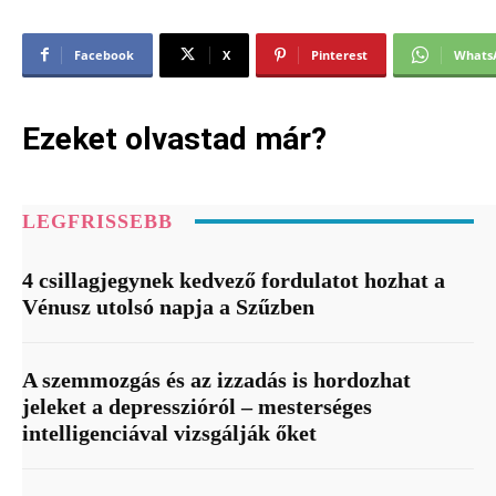
Facebook
X
Pinterest
Whats
Ezeket olvastad már?
LEGFRISSEBB
4 csillagjegynek kedvező fordulatot hozhat a
Vénusz utolsó napja a Szűzben
A szemmozgás és az izzadás is hordozhat
jeleket a depresszióról – mesterséges
intelligenciával vizsgálják őket