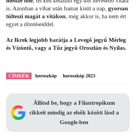
messze tőle
, fel kell készülni egy-két hevesebb vitára
is. Azonban a vihar után hamar kisüt a nap,
gyorsan
túlteszi magát a vitákon
, még akkor is, ha nem ért
egyet a döntéseiddel.
Az Ikrek legjobb barátja a Levegő jegyű Mérleg
és Vízöntő, vagy a Tűz jegyű Oroszlán és Nyilas.
CÍMKÉK
horoszkóp
horoszkóp 2023
Állítsd be, hogy a Filantropikum
cikkeit mindig az elsők között lásd a
Google-ben