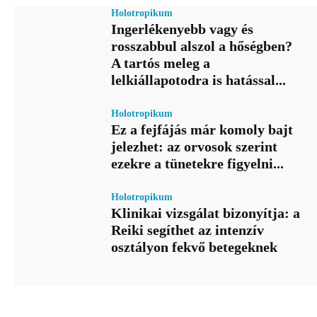
Holotropikum
Ingerlékenyebb vagy és
rosszabbul alszol a hőségben?
A tartós meleg a
lelkiállapotodra is hatással...
Holotropikum
Ez a fejfájás már komoly bajt
jelezhet: az orvosok szerint
ezekre a tünetekre figyelni...
Holotropikum
Klinikai vizsgálat bizonyítja: a
Reiki segíthet az intenzív
osztályon fekvő betegeknek