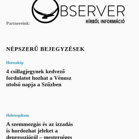
Partnereink:
NÉPSZERŰ BEJEGYZÉSEK
Horoszkóp
4 csillagjegynek kedvező
fordulatot hozhat a Vénusz
utolsó napja a Szűzben
Holotropikum
A szemmozgás és az izzadás
is hordozhat jeleket a
depresszióról – mesterséges