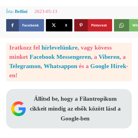
2023-05-13
Írta:
Bellini
Facebook
X
Pinterest
Wh
Iratkozz fel
hírlevelünkre
, vagy kövess
minket
Facebook Messengeren
, a
Viberen
, a
Telegramon
,
Whatsappon
és a
Google Hírek
-
en!
Állítsd be, hogy a Filantropikum
cikkeit mindig az elsők között lásd a
Google-ben