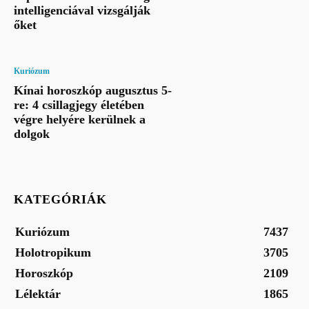
intelligenciával vizsgálják
őket
Kuriózum
Kínai horoszkóp augusztus 5-
re: 4 csillagjegy életében
végre helyére kerülnek a
dolgok
KATEGÓRIÁK
Kuriózum
7437
Holotropikum
3705
Horoszkóp
2109
Lélektár
1865