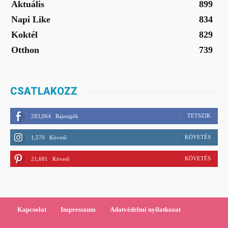
Aktuális
899
Napi Like
834
Koktél
829
Otthon
739
CSATLAKOZZ
TETSZIK
283,064
Rajongók
KÖVETÉS
1,570
Követő
KÖVETÉS
21,681
Követő
Kapcsolat
Impresszum
Adatvédelmi nyilatkozat