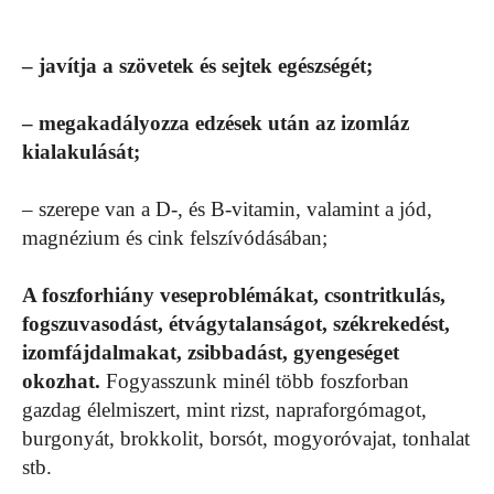
– javítja a szövetek és sejtek egészségét;
– megakadályozza edzések után az izomláz
kialakulását;
– szerepe van a D-, és B-vitamin, valamint a jód,
magnézium és cink felszívódásában;
A foszforhiány veseproblémákat, csontritkulás,
fogszuvasodást, étvágytalanságot, székrekedést,
izomfájdalmakat, zsibbadást, gyengeséget
okozhat.
Fogyasszunk minél több foszforban
gazdag élelmiszert, mint rizst, napraforgómagot,
burgonyát, brokkolit, borsót, mogyoróvajat, tonhalat
stb.