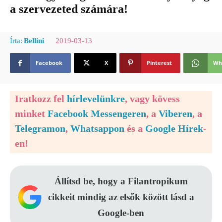
a szervezeted számára!
2019-03-13
Írta:
Bellini
Facebook
X
Pinterest
Wh
Iratkozz fel
hírlevelünkre
, vagy kövess
minket
Facebook Messengeren
, a
Viberen
, a
Telegramon
,
Whatsappon
és a
Google Hírek
-
en!
Állítsd be, hogy a Filantropikum
cikkeit mindig az elsők között lásd a
Google-ben