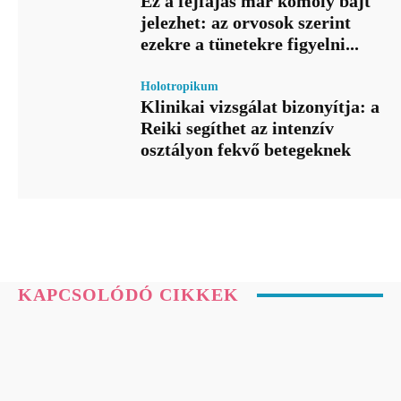
Ez a fejfájás már komoly bajt
jelezhet: az orvosok szerint
ezekre a tünetekre figyelni...
Holotropikum
Klinikai vizsgálat bizonyítja: a
Reiki segíthet az intenzív
osztályon fekvő betegeknek
KAPCSOLÓDÓ CIKKEK