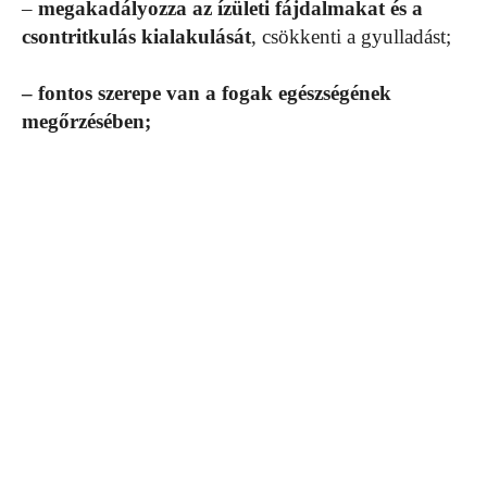
–
megakadályozza az ízületi fájdalmakat és a
csontritkulás kialakulását
, csökkenti a gyulladást;
– fontos szerepe van a fogak egészségének
megőrzésében;