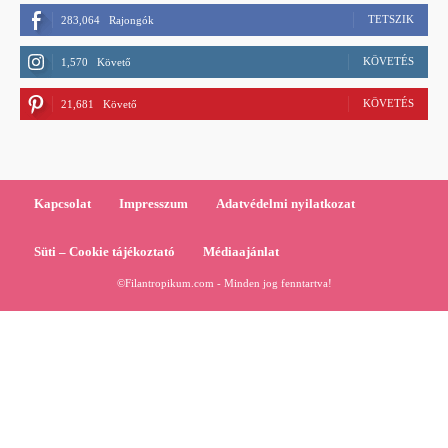
TETSZIK
283,064
Rajongók
KÖVETÉS
1,570
Követő
KÖVETÉS
21,681
Követő
Kapcsolat
Impresszum
Adatvédelmi nyilatkozat
Süti – Cookie tájékoztató
Médiaajánlat
©Filantropikum.com - Minden jog fenntartva!