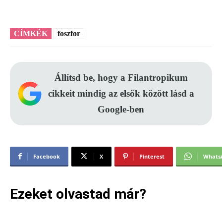
CÍMKÉK
foszfor
Állítsd be, hogy a Filantropikum
cikkeit mindig az elsők között lásd a
Google-ben
Facebook
X
Pinterest
Whats
Ezeket olvastad már?