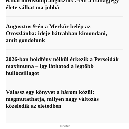
Kínai horoszkóp augusztus 7-én: 4 csillagjegy
élete válhat ma jobbá
Augusztus 9-én a Merkúr belép az
Oroszlánba: ideje bátrabban kimondani,
amit gondolunk
2026-ban holdfény nélkül érkezik a Perseidák
maximuma – így láthatod a legtöbb
hullócsillagot
Válassz egy könyvet a három közül:
megmutathatja, milyen nagy változás
közeledik az életedben
Hirdetés