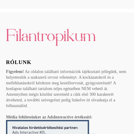
RÓLUNK
Figyelem!
Az oldalon található információk tájékoztató jellegűek, nem
helyettesítik a szakszerű orvosi véleményt. A kockázatokról és a
mellékhatásokról kérdezze meg kezelőorvosát, gyógyszerészét! A
honlapon található tartalom teljes egészében NEM vehető át.
Amennyiben mégis közölni szeretnéd a cikk első 300 karakterét
átveheted, a további szövegrészt pedig linkelve itt olvashatja el a
felhasználód.
Média felületeinket az AdsInteractive értékesíti: