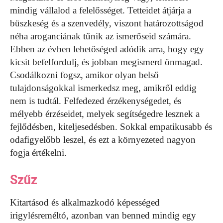
mindig vállalod a felelősséget. Tetteidet átjárja a
büszkeség és a szenvedély, viszont határozottságod
néha aroganciának tűnik az ismerőseid számára.
Ebben az évben lehetőséged adódik arra, hogy egy
kicsit befelfordulj, és jobban megismerd önmagad.
Csodálkozni fogsz, amikor olyan belső
tulajdonságokkal ismerkedsz meg, amikről eddig
nem is tudtál. Felfedezed érzékenységedet, és
mélyebb érzéseidet, melyek segítségedre lesznek a
fejlődésben, kiteljesedésben. Sokkal empatikusabb és
odafigyelőbb leszel, és ezt a környezeted nagyon
fogja értékelni.
Szűz
Kitartásod és alkalmazkodó képességed
irigylésreméltó, azonban van benned mindig egy