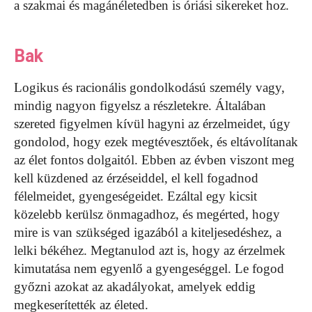
a szakmai és magánéletedben is óriási sikereket hoz.
Bak
Logikus és racionális gondolkodású személy vagy,
mindig nagyon figyelsz a részletekre. Általában
szereted figyelmen kívül hagyni az érzelmeidet, úgy
gondolod, hogy ezek megtévesztőek, és eltávolítanak
az élet fontos dolgaitól. Ebben az évben viszont meg
kell küzdened az érzéseiddel, el kell fogadnod
félelmeidet, gyengeségeidet. Ezáltal egy kicsit
közelebb kerülsz önmagadhoz, és megérted, hogy
mire is van szükséged igazából a kiteljesedéshez, a
lelki békéhez. Megtanulod azt is, hogy az érzelmek
kimutatása nem egyenlő a gyengeséggel. Le fogod
győzni azokat az akadályokat, amelyek eddig
megkeserítették az életed.