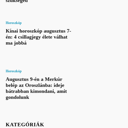
szükséged
Horoszkóp
Kínai horoszkóp augusztus 7-
én: 4 csillagjegy élete válhat
ma jobbá
Horoszkóp
Augusztus 9-én a Merkúr
belép az Oroszlánba: ideje
bátrabban kimondani, amit
gondolunk
KATEGÓRIÁK