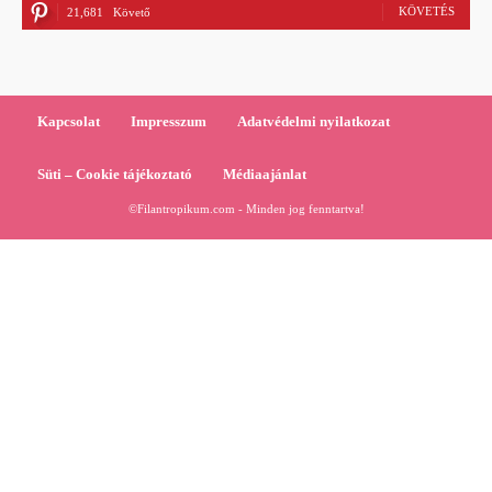
KÖVETÉS
21,681
Követő
Kapcsolat
Impresszum
Adatvédelmi nyilatkozat
Süti – Cookie tájékoztató
Médiaajánlat
©Filantropikum.com - Minden jog fenntartva!