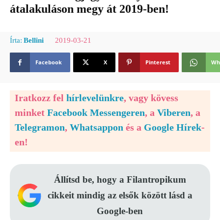
átalakuláson megy át 2019-ben!
2019-03-21
Írta:
Bellini
Facebook
X
Pinterest
Wh
Iratkozz fel
hírlevelünkre
, vagy kövess
minket
Facebook Messengeren
, a
Viberen
, a
Telegramon
,
Whatsappon
és a
Google Hírek
-
en!
Állítsd be, hogy a Filantropikum
cikkeit mindig az elsők között lásd a
Google-ben