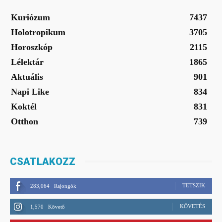
Kuriózum
7437
Holotropikum
3705
Horoszkóp
2115
Lélektár
1865
Aktuális
901
Napi Like
834
Koktél
831
Otthon
739
CSATLAKOZZ
TETSZIK
283,064
Rajongók
KÖVETÉS
1,570
Követő