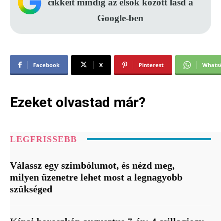
cikkeit mindig az elsők között lásd a
Google-ben
Facebook
X
Pinterest
Whats
Ezeket olvastad már?
LEGFRISSEBB
Válassz egy szimbólumot, és nézd meg,
milyen üzenetre lehet most a legnagyobb
szükséged