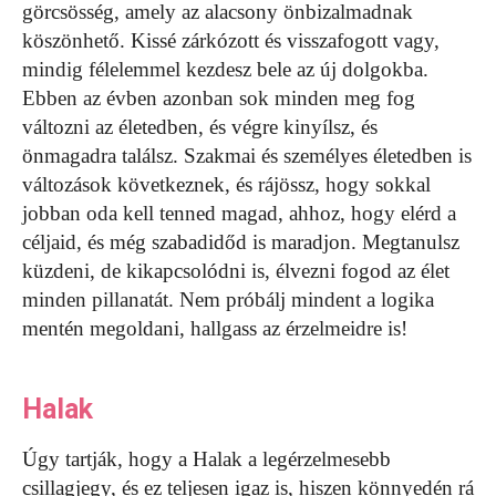
görcsösség, amely az alacsony önbizalmadnak
köszönhető. Kissé zárkózott és visszafogott vagy,
mindig félelemmel kezdesz bele az új dolgokba.
Ebben az évben azonban sok minden meg fog
változni az életedben, és végre kinyílsz, és
önmagadra találsz. Szakmai és személyes életedben is
változások következnek, és rájössz, hogy sokkal
jobban oda kell tenned magad, ahhoz, hogy elérd a
céljaid, és még szabadidőd is maradjon. Megtanulsz
küzdeni, de kikapcsolódni is, élvezni fogod az élet
minden pillanatát. Nem próbálj mindent a logika
mentén megoldani, hallgass az érzelmeidre is!
Halak
Úgy tartják, hogy a Halak a legérzelmesebb
csillagjegy, és ez teljesen igaz is, hiszen könnyedén rá