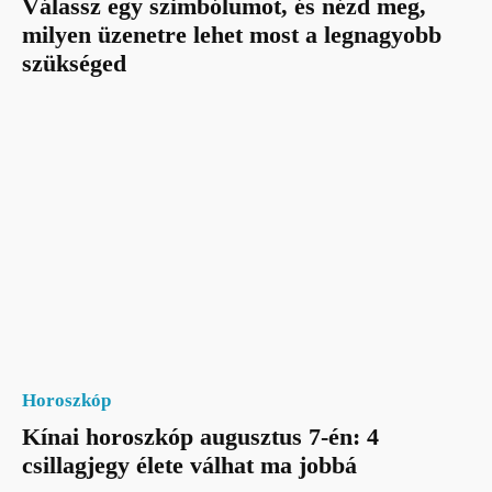
Válassz egy szimbólumot, és nézd meg,
milyen üzenetre lehet most a legnagyobb
szükséged
Horoszkóp
Kínai horoszkóp augusztus 7-én: 4
csillagjegy élete válhat ma jobbá