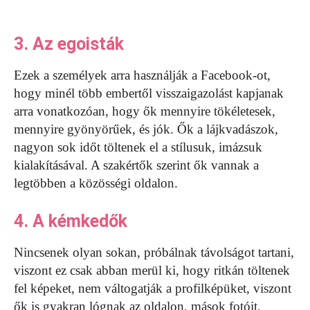
3. Az egoisták
Ezek a személyek arra használják a Facebook-ot,
hogy minél több embertől visszaigazolást kapjanak
arra vonatkozóan, hogy ők mennyire tökéletesek,
mennyire gyönyörűek, és jók. Ők a lájkvadászok,
nagyon sok időt töltenek el a stílusuk, imázsuk
kialakításával. A szakértők szerint ők vannak a
legtöbben a közösségi oldalon.
4. A kémkedők
Nincsenek olyan sokan, próbálnak távolságot tartani,
viszont ez csak abban merül ki, hogy ritkán töltenek
fel képeket, nem váltogatják a profilképüket, viszont
ők is gyakran lógnak az oldalon, mások fotóit,