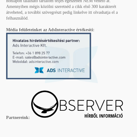
honlapon található tartalom teljes egészében NEM vehető át.
Amennyiben mégis közölni szeretnéd a cikk első 300 karakterét
átveheted, a további szövegrészt pedig linkelve itt olvashatja el a
felhasználód.
Média felületeinket az AdsInteractive értékesíti:
Partnereink: