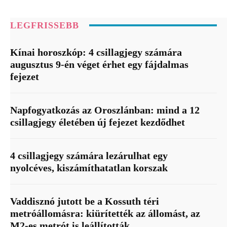
LEGFRISSEBB
Kínai horoszkóp: 4 csillagjegy számára
augusztus 9-én véget érhet egy fájdalmas
fejezet
Napfogyatkozás az Oroszlánban: mind a 12
csillagjegy életében új fejezet kezdődhet
4 csillagjegy számára lezárulhat egy
nyolcéves, kiszámíthatatlan korszak
Vaddisznó jutott be a Kossuth téri
metróállomásra: kiürítették az állomást, az
M2-es metrót is leállították