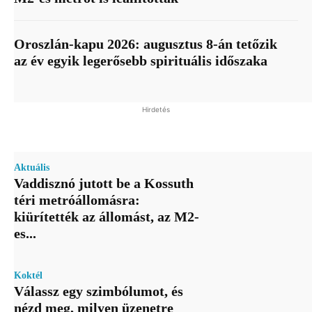
Oroszlán-kapu 2026: augusztus 8-án tetőzik
az év egyik legerősebb spirituális időszaka
Hirdetés
Aktuális
Vaddisznó jutott be a Kossuth
téri metróállomásra:
kiürítették az állomást, az M2-
es...
Koktél
Válassz egy szimbólumot, és
nézd meg, milyen üzenetre