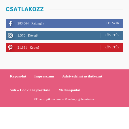
CSATLAKOZZ
TETSZIK
283,064
Rajongók
KÖVETÉS
1,570
Követő
KÖVETÉS
21,681
Követő
Kapcsolat
Impresszum
Adatvédelmi nyilatkozat
Süti – Cookie tájékoztató
Médiaajánlat
©Filantropikum.com - Minden jog fenntartva!