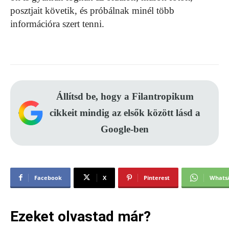
posztjait követik, és próbálnak minél több
információra szert tenni.
Állítsd be, hogy a Filantropikum
cikkeit mindig az elsők között lásd a
Google-ben
Facebook
X
Pinterest
Whats
Ezeket olvastad már?