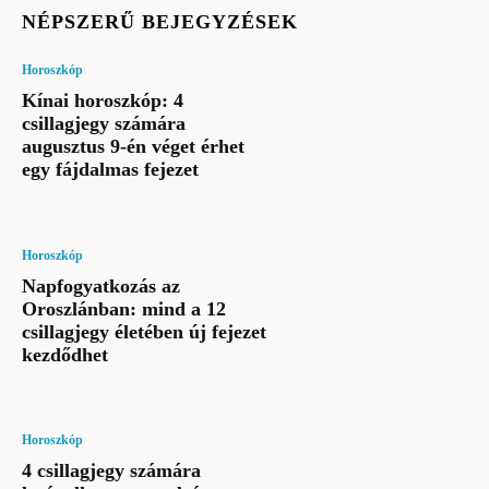
NÉPSZERŰ BEJEGYZÉSEK
Horoszkóp
Kínai horoszkóp: 4
csillagjegy számára
augusztus 9-én véget érhet
egy fájdalmas fejezet
Horoszkóp
Napfogyatkozás az
Oroszlánban: mind a 12
csillagjegy életében új fejezet
kezdődhet
Horoszkóp
4 csillagjegy számára