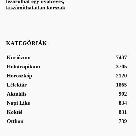
lezárulhat egy nyolcéves,
kiszámíthatatlan korszak
KATEGÓRIÁK
Kuriózum
7437
Holotropikum
3705
Horoszkóp
2120
Lélektár
1865
Aktuális
902
Napi Like
834
Koktél
831
Otthon
739