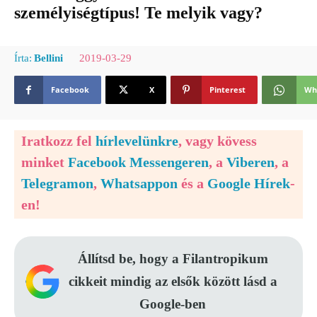
személyiségtípus! Te melyik vagy?
2019-03-29
Írta:
Bellini
Facebook
X
Pinterest
Wh
Iratkozz fel
hírlevelünkre
, vagy kövess
minket
Facebook Messengeren
, a
Viberen
, a
Telegramon
,
Whatsappon
és a
Google Hírek
-
en!
Állítsd be, hogy a Filantropikum
cikkeit mindig az elsők között lásd a
Google-ben