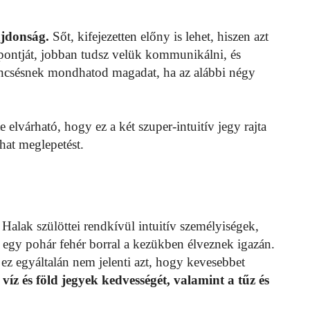
ajdonság.
Sőt, kifejezetten előny is lehet, hiszen azt
ontját, jobban tudsz velük kommunikálni, és
rencsésnek mondhatod magadat, ha az alábbi négy
 elvárható, hogy ez a két szuper-intuitív jegy rajta
hat meglepetést.
Halak szülöttei rendkívül intuitív személyiségek,
t egy pohár fehér borral a kezükben élveznek igazán.
 ez egyáltalán nem jelenti azt, hogy kevesebbet
víz és föld jegyek kedvességét, valamint a tűz és