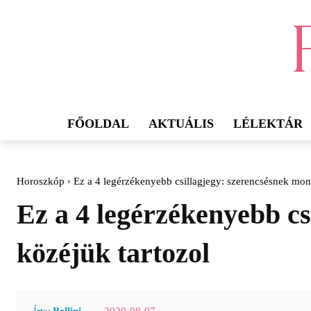
FŐOLDAL
AKTUÁLIS
LÉLEKTÁR
Horoszkóp
Ez a 4 legérzékenyebb csillagjegy: szerencsésnek mo
Ez a 4 legérzékenyebb c
közéjük tartozol
2020-08-07
Írta:
Bellini