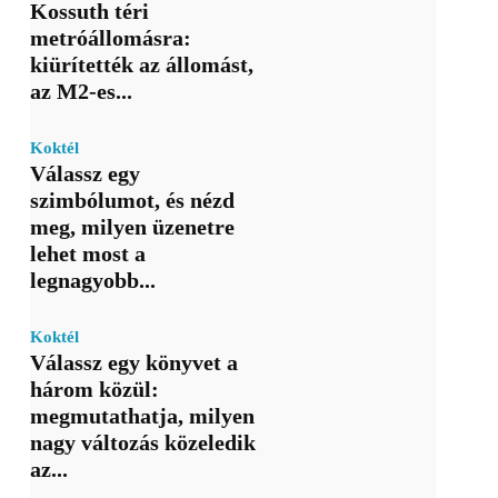
Kossuth téri
metróállomásra:
kiürítették az állomást,
az M2-es...
Koktél
Válassz egy
szimbólumot, és nézd
meg, milyen üzenetre
lehet most a
legnagyobb...
Koktél
Válassz egy könyvet a
három közül:
megmutathatja, milyen
nagy változás közeledik
az...