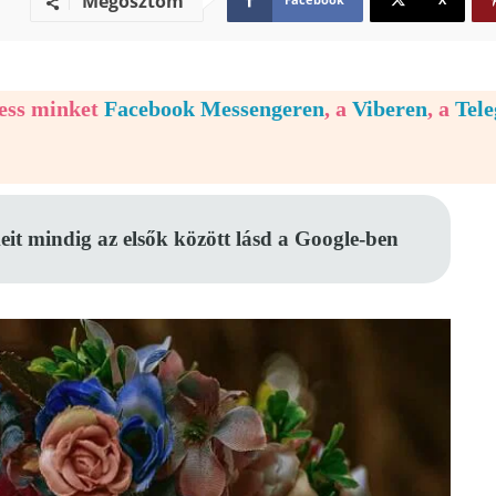
Megosztom
vess minket
Facebook Messengeren
, a
Viberen
, a
Tel
eit mindig az elsők között lásd a Google-ben