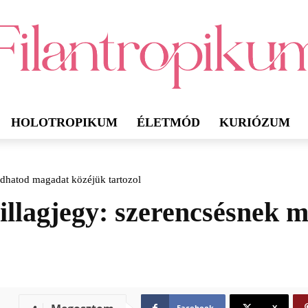
HOLOTROPIKUM
ÉLETMÓD
KURIÓZUM
ndhatod magadat közéjük tartozol
sillagjegy: szerencsésnek
Facebook
X