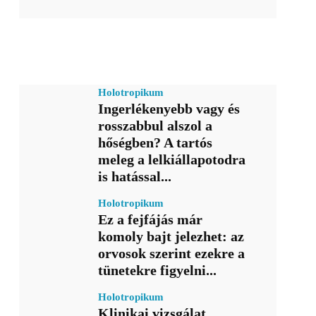
Holotropikum
Ingerlékenyebb vagy és
rosszabbul alszol a
hőségben? A tartós
meleg a lelkiállapotodra
is hatással...
Holotropikum
Ez a fejfájás már
komoly bajt jelezhet: az
orvosok szerint ezekre a
tünetekre figyelni...
Holotropikum
Klinikai vizsgálat