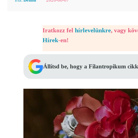
Iratkozz fel
hírlevelünkre
, vagy kö
Hírek
-en!
Állítsd be, hogy a Filantropikum cikk