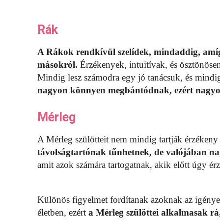
Rák
A Rákok rendkívül szelídek, mindaddig, amíg
másokról.
Érzékenyek, intuitívak, és ösztönöse
Mindig lesz számodra egy jó tanácsuk, és mindi
nagyon könnyen megbántódnak, ezért nagyob
Mérleg
A Mérleg szülötteit nem mindig tartják érzékeny
távolságtartónak tűnhetnek, de valójában na
amit azok számára tartogatnak, akik előtt úgy ér
Különös figyelmet fordítanak azoknak az igényeir
életben, ezért
a Mérleg szülöttei alkalmasak r