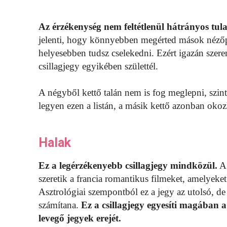
Az érzékenység nem feltétlenül hátrányos tul
jelenti, hogy könnyebben megérted mások nézőp
helyesebben tudsz cselekedni. Ezért igazán sze
csillagjegy egyikében születtél.
A négyből kettő talán nem is fog meglepni, szinte
legyen ezen a listán, a másik kettő azonban okoz
Halak
Ez a legérzékenyebb csillagjegy mindközül.
A 
szeretik a francia romantikus filmeket, amelyeke
Asztrológiai szempontból ez a jegy az utolsó, de
számítana.
Ez a csillagjegy egyesíti magában a 
levegő jegyek erejét.