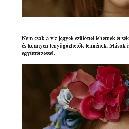
Nem csak a víz jegyek szülöttei lehetnek érz
és könnyen lenyűgözhetők lennének. Mások i
együttérzéssel.