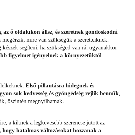
 az ő oldalukon állsz, és szeretnek gondoskodni
n megérzik, mire van szükségük a szeretteiknek.
g készek segíteni, ha szükséged van rá, ugyanakkor
b figyelmet igényelnek a környezetüktől
.
 lelkeknek.
Első pillantásra hidegnek és
gyon sok kedvesség és gyöngédség rejlik bennük
,
zik, őszintén megnyílhatnak.
e, a kiknek a legkevesebb szerencse jutott az
á, hogy hatalmas változásokat hozzanak a