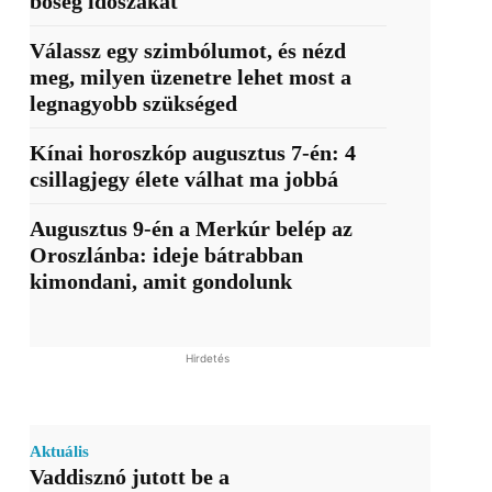
bőség időszakát
Válassz egy szimbólumot, és nézd
meg, milyen üzenetre lehet most a
legnagyobb szükséged
Kínai horoszkóp augusztus 7-én: 4
csillagjegy élete válhat ma jobbá
Augusztus 9-én a Merkúr belép az
Oroszlánba: ideje bátrabban
kimondani, amit gondolunk
Hirdetés
Aktuális
Vaddisznó jutott be a