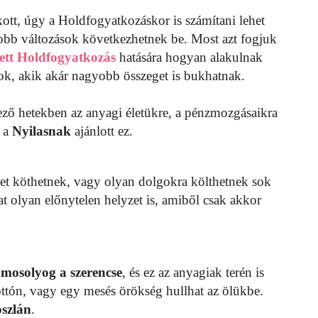
kott, úgy a Holdfogyatkozáskor is számítani lehet
yobb változások következhetnek be. Most azt fogjuk
ett Holdfogyatkozás
hatására hogyan alakulnak
zok, akik akár nagyobb összeget is bukhatnak.
ző hetekben az anyagi életükre, a pénzmozgásaikra
 a
Nyilasnak
ajánlott ez.
etet köthetnek, vagy olyan dolgokra költhetnek sok
at olyan előnytelen helyzet is, amiből csak akkor
ámosolyog a szerencse
, és ez az anyagiak terén is
tón, vagy egy mesés örökség hullhat az ölükbe.
szlán
.