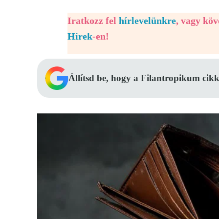
Iratkozz fel
hírlevelünkre
, vagy kö
Hírek
-en!
Állítsd be, hogy a Filantropikum cikk