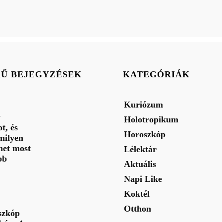
RŰ BEJEGYZÉSEK
KATEGÓRIÁK
Kuriózum
y
Holotropikum
t, és
Horoszkóp
milyen
het most
Lélektár
bb
Aktuális
Napi Like
Koktél
Otthon
szkóp