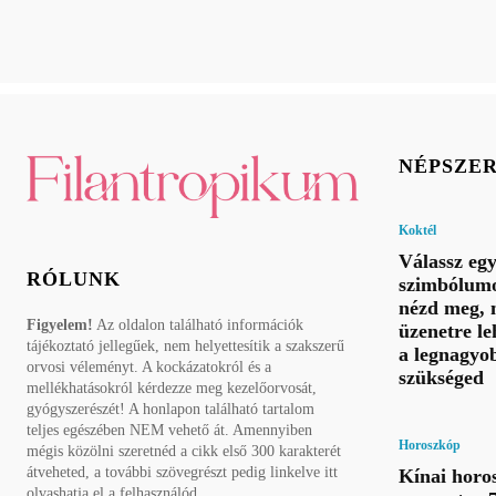
NÉPSZE
Koktél
Válassz eg
RÓLUNK
szimbólumo
nézd meg, 
Figyelem!
Az oldalon található információk
üzenetre le
tájékoztató jellegűek, nem helyettesítik a szakszerű
a legnagyo
orvosi véleményt. A kockázatokról és a
szükséged
mellékhatásokról kérdezze meg kezelőorvosát,
gyógyszerészét! A honlapon található tartalom
teljes egészében NEM vehető át. Amennyiben
Horoszkóp
mégis közölni szeretnéd a cikk első 300 karakterét
átveheted, a további szövegrészt pedig linkelve itt
Kínai horo
olvashatja el a felhasználód.