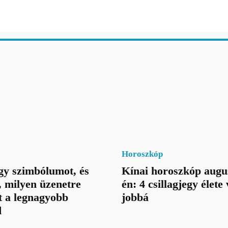
Horoszkóp
gy szimbólumot, és
Kínai horoszkóp augu
 milyen üzenetre
én: 4 csillagjegy élete
t a legnagyobb
jobbá
d