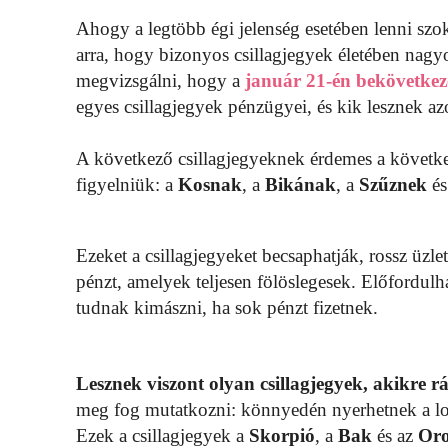
Ahogy a legtöbb égi jelenség esetében lenni szo
arra, hogy bizonyos csillagjegyek életében nag
megvizsgálni, hogy a
január 21-én bekövetkez
egyes csillagjegyek pénzügyei, és kik lesznek a
A következő csillagjegyeknek érdemes a követke
figyelniük: a
Kosnak
, a
Bikának
, a
Szűznek
és
Ezeket a csillagjegyeket becsaphatják, rossz üzl
pénzt, amelyek teljesen fölöslegesek. Előfordulh
tudnak kimászni, ha sok pénzt fizetnek.
Lesznek viszont olyan csillagjegyek, akikre r
meg fog mutatkozni: könnyedén nyerhetnek a lot
Ezek a csillagjegyek a
Skorpió
, a
Bak
és az
Oro