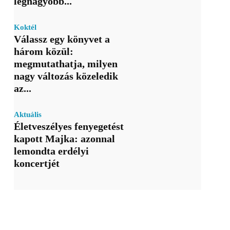
legnagyobb...
Koktél
Válassz egy könyvet a
három közül:
megmutathatja, milyen
nagy változás közeledik
az...
Aktuális
Életveszélyes fenyegetést
kapott Majka: azonnal
lemondta erdélyi
koncertjét