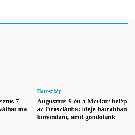
Horoszkóp
sztus 7-
Augusztus 9-én a Merkúr belép
 válhat ma
az Oroszlánba: ideje bátrabban
kimondani, amit gondolunk