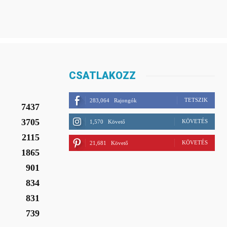
CSATLAKOZZ
TETSZIK
283,064
Rajongók
7437
3705
KÖVETÉS
1,570
Követő
2115
KÖVETÉS
21,681
Követő
1865
901
834
831
739