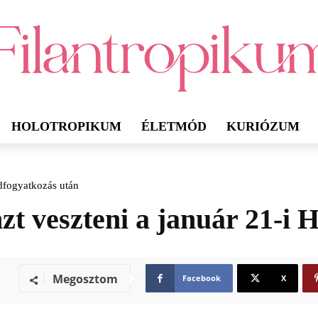
HOLOTROPIKUM
ÉLETMÓD
KURIÓZUM
ldfogyatkozás után
nzt veszteni a január 21-i
Megosztom
Facebook
X