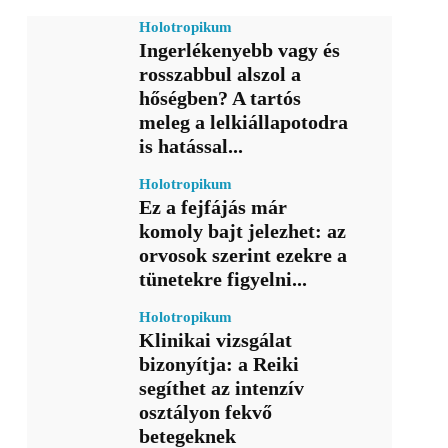
Holotropikum
Ingerlékenyebb vagy és
rosszabbul alszol a
hőségben? A tartós
meleg a lelkiállapotodra
is hatással...
Holotropikum
Ez a fejfájás már
komoly bajt jelezhet: az
orvosok szerint ezekre a
tünetekre figyelni...
Holotropikum
Klinikai vizsgálat
bizonyítja: a Reiki
segíthet az intenzív
osztályon fekvő
betegeknek