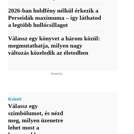
2026-ban holdfény nélkül érkezik a
Perseidák maximuma – így láthatod
a legtöbb hullócsillagot
Válassz egy könyvet a három közül:
megmutathatja, milyen nagy
változás közeledik az életedben
Hirdetés
Koktél
Válassz egy
szimbólumot, és nézd
meg, milyen üzenetre
lehet most a