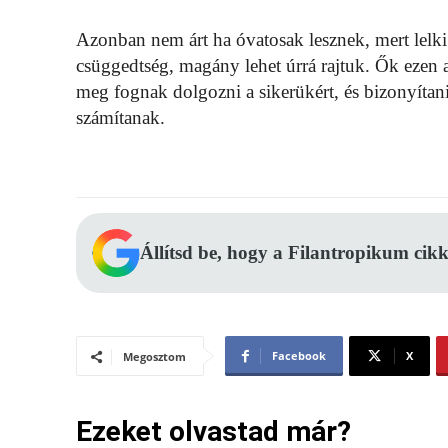
Azonban nem árt ha óvatosak lesznek, mert lelki 
csüggedtség, magány lehet úrrá rajtuk. Ők ezen 
meg fognak dolgozni a sikerükért, és bizonyítan
számítanak.
Állítsd be, hogy a Filantropikum cikk
Facebook
X
Megosztom
Ezeket olvastad már?