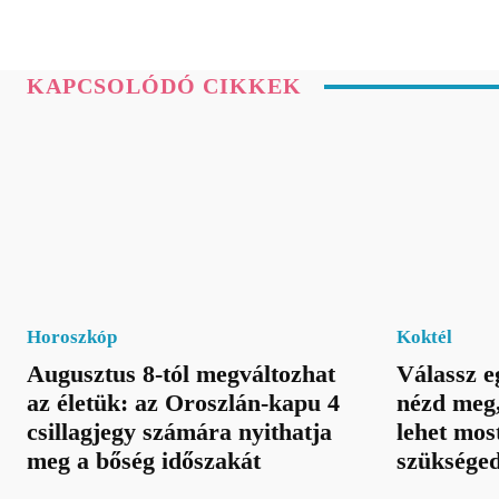
KAPCSOLÓDÓ CIKKEK
Horoszkóp
Koktél
Augusztus 8-tól megváltozhat
Válassz e
az életük: az Oroszlán-kapu 4
nézd meg,
csillagjegy számára nyithatja
lehet mos
meg a bőség időszakát
szüksége