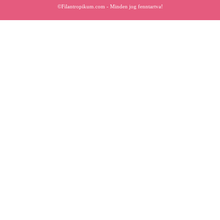
©Filantropikum.com - Minden jog fenntartva!