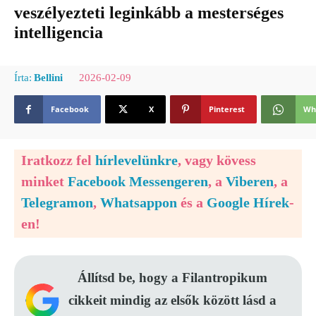
veszélyezteti leginkább a mesterséges
intelligencia
2026-02-09
Írta:
Bellini
Facebook
X
Pinterest
Wh
Iratkozz fel
hírlevelünkre
, vagy kövess
minket
Facebook Messengeren
, a
Viberen
, a
Telegramon
,
Whatsappon
és a
Google Hírek
-
en!
Állítsd be, hogy a Filantropikum
cikkeit mindig az elsők között lásd a