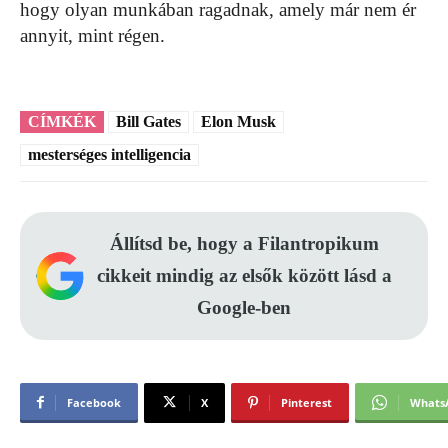
hogy olyan munkában ragadnak, amely már nem ér
annyit, mint régen.
CÍMKÉK
Bill Gates
Elon Musk
mesterséges intelligencia
Állítsd be, hogy a Filantropikum
cikkeit mindig az elsők között lásd a
Google-ben
Facebook
X
Pinterest
Whats