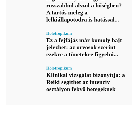
rosszabbul alszol a hőségben?
A tartós meleg a
lelkiállapotodra is hatással...
Holotropikum
Ez a fejfájás már komoly bajt
jelezhet: az orvosok szerint
ezekre a tünetekre figyelni...
Holotropikum
Klinikai vizsgálat bizonyítja: a
Reiki segíthet az intenzív
osztályon fekvő betegeknek