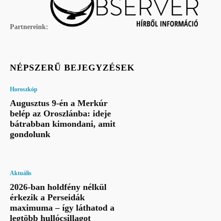
Partnereink:
NÉPSZERŰ BEJEGYZÉSEK
Horoszkóp
Augusztus 9-én a Merkúr
belép az Oroszlánba: ideje
bátrabban kimondani, amit
gondolunk
Aktuális
2026-ban holdfény nélkül
érkezik a Perseidák
maximuma – így láthatod a
legtöbb hullócsillagot