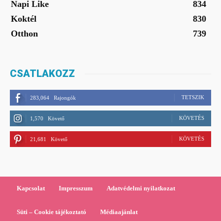
Napi Like
834
Koktél
830
Otthon
739
CSATLAKOZZ
TETSZIK
283,064
Rajongók
KÖVETÉS
1,570
Követő
KÖVETÉS
21,681
Követő
Kapcsolat
Impresszum
Adatvédelmi nyilatkozat
Süti – Cookie tájékoztató
Médiaajánlat