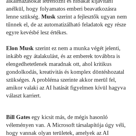
alkalmazásokat létrehozni és hibákat kijavítani
anélkül, hogy folyamatos emberi beavatkozásra
lenne szükség.
Musk
szerint a fejlesztők ugyan nem
tűnnek el, de az automatizálható feladatok egy része
egyre kevésbé lesz értékes.
Elon
Musk
szerint ez nem a munka végét jelenti,
inkább egy átalakulást, és az emberek továbbra is
elengedhetetlenek maradnak ott, ahol kritikus
gondolkodás, kreativitás és komplex döntéshozatal
szükséges. A probléma szerinte akkor merül fel,
amikor valaki az AI hatását figyelmen kívül hagyva
választ karriert.
Bill
Gates
egy kicsit más, de mégis hasonló
véleményen van. A Microsoft társalapítója úgy véli,
hogy vannak olyan területek, amelyek az AI