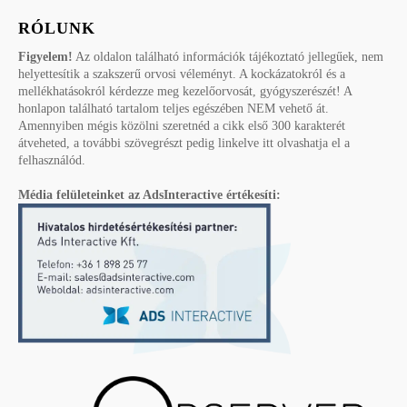
RÓLUNK
Figyelem!
Az oldalon található információk tájékoztató jellegűek, nem
helyettesítik a szakszerű orvosi véleményt. A kockázatokról és a
mellékhatásokról kérdezze meg kezelőorvosát, gyógyszerészét! A
honlapon található tartalom teljes egészében NEM vehető át.
Amennyiben mégis közölni szeretnéd a cikk első 300 karakterét
átveheted, a további szövegrészt pedig linkelve itt olvashatja el a
felhasználód.
Média felületeinket az AdsInteractive értékesíti: