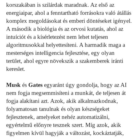
korszakában is szilárdak maradnak. Az első az
energiaipar, ahol a fenntartható forrásokra való átállás
komplex megoldásokat és emberi döntéseket igényel.
A második a biológia és az orvosi kutatás, ahol az
intuíciót és a kísérletezést nem lehet teljesen
algoritmusokkal helyettesíteni. A harmadik maga a
mesterséges intelligencia fejlesztése, egy olyan
terület, ahol egyre növekszik a szakemberek iránti
kereslet.
Musk
és
Gates
egyaránt úgy gondolja, hogy az AI
nem fogja megsemmisíteni a munkát, de teljesen át
fogja alakítani azt. Azok, akik alkalmazkodnak,
folyamatosan tanulnak és olyan készségeket
fejlesztenek, amelyeket nehéz automatizálni,
egyértelmű előnyre tesznek szert. Míg azok, akik
figyelmen kívül hagyják a változást, kockáztatják,