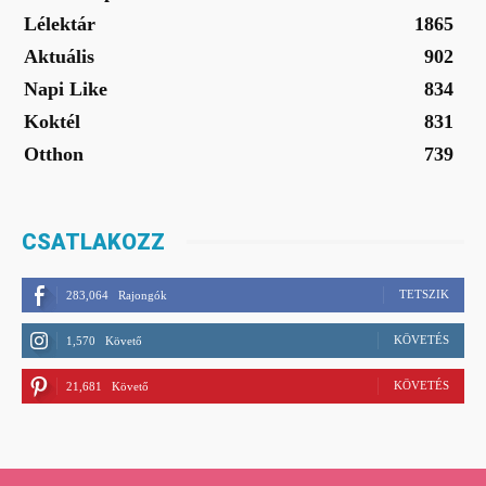
Lélektár
1865
Aktuális
902
Napi Like
834
Koktél
831
Otthon
739
CSATLAKOZZ
TETSZIK
283,064
Rajongók
KÖVETÉS
1,570
Követő
KÖVETÉS
21,681
Követő