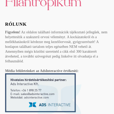
RÓLUNK
Figyelem!
Az oldalon található információk tájékoztató jellegűek, nem
helyettesítik a szakszerű orvosi véleményt. A kockázatokról és a
mellékhatásokról kérdezze meg kezelőorvosát, gyógyszerészét! A
honlapon található tartalom teljes egészében NEM vehető át.
Amennyiben mégis közölni szeretnéd a cikk első 300 karakterét
átveheted, a további szövegrészt pedig linkelve itt olvashatja el a
felhasználód.
Média felületeinket az AdsInteractive értékesíti: