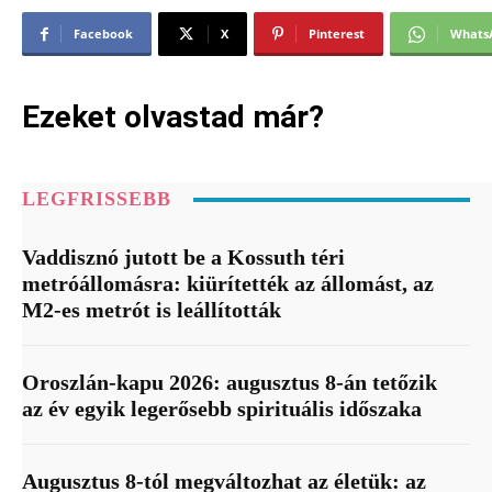
Facebook
X
Pinterest
Whats
Ezeket olvastad már?
LEGFRISSEBB
Vaddisznó jutott be a Kossuth téri
metróállomásra: kiürítették az állomást, az
M2-es metrót is leállították
Oroszlán-kapu 2026: augusztus 8-án tetőzik
az év egyik legerősebb spirituális időszaka
Augusztus 8-tól megváltozhat az életük: az