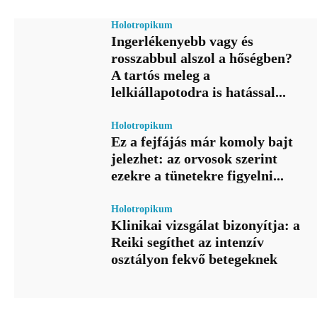
Holotropikum
Ingerlékenyebb vagy és
rosszabbul alszol a hőségben?
A tartós meleg a
lelkiállapotodra is hatással...
Holotropikum
Ez a fejfájás már komoly bajt
jelezhet: az orvosok szerint
ezekre a tünetekre figyelni...
Holotropikum
Klinikai vizsgálat bizonyítja: a
Reiki segíthet az intenzív
osztályon fekvő betegeknek