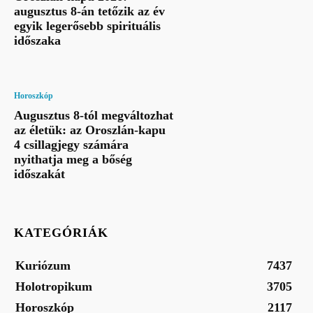
augusztus 8-án tetőzik az év
egyik legerősebb spirituális
időszaka
Horoszkóp
Augusztus 8-tól megváltozhat
az életük: az Oroszlán-kapu
4 csillagjegy számára
nyithatja meg a bőség
időszakát
KATEGÓRIÁK
Kuriózum
7437
Holotropikum
3705
Horoszkóp
2117