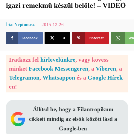
igazi remekmű készül belőle! – VIDEÓ
2015-12-26
Írta:
Neptunusz
Facebook
X
Pinterest
Wh
Iratkozz fel
hírlevelünkre
, vagy kövess
minket
Facebook Messengeren
, a
Viberen
, a
Telegramon
,
Whatsappon
és a
Google Hírek
-
en!
Állítsd be, hogy a Filantropikum
cikkeit mindig az elsők között lásd a
Google-ben