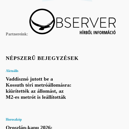
Partnereink:
NÉPSZERŰ BEJEGYZÉSEK
Aktuális
Vaddisznó jutott be a
Kossuth téri metróállomásra:
kiürítették az állomást, az
M2-es metrót is leállították
Horoszkóp
Oroszlán-kapu 2026: