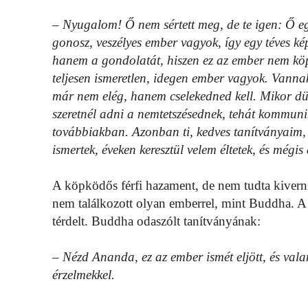
– Nyugalom! Ő nem sértett meg, de te igen: Ő eg
gonosz, veszélyes ember vagyok, így egy téves ké
hanem a gondolatát, hiszen ez az ember nem köp
teljesen ismeretlen, idegen ember vagyok. Vannak
már nem elég, hanem cselekedned kell. Mikor düh
szeretnél adni a nemtetszésednek, tehát kommuni
továbbiakban. Azonban ti, kedves tanítványaim, j
ismertek, éveken keresztül velem éltetek, és mégis
A köpködős férfi hazament, de nem tudta kiverni 
nem találkozott olyan emberrel, mint Buddha. A 
térdelt. Buddha odaszólt tanítványának:
– Nézd Ananda, ez az ember ismét eljött, és vala
érzelmekkel.