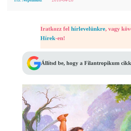
Iratkozz fel
hírlevelünkre
, vagy kö
Hírek
-en!
Állítsd be, hogy a Filantropikum cikk