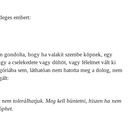
ideges embert:
em gondolta, hogy ha valakit szembe köpnek, egy
ogy a cselekedete vagy dühöt, vagy félelmet vált ki
góriába sem, láthatóan nem hatotta meg a dolog, nem
ált:
st nem tolerálhatjuk. Meg kell büntetni, hiszen ha nem
öphet.