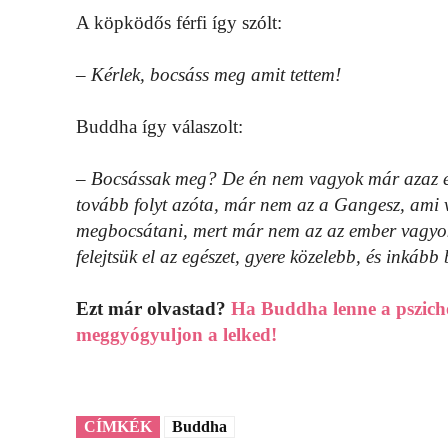
A köpködős férfi így szólt:
– Kérlek, bocsáss meg amit tettem!
Buddha így válaszolt:
– Bocsássak meg? De én nem vagyok már azaz emb
tovább folyt azóta, már nem az a Gangesz, ami v
megbocsátani, mert már nem az az ember vagyok,
felejtsük el az egészet, gyere közelebb, és inkáb
Ezt már olvastad?
Ha Buddha lenne a pszicho
meggyógyuljon a lelked!
CÍMKÉK
Buddha