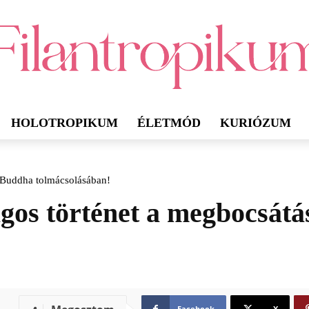
HOLOTROPIKUM
ÉLETMÓD
KURIÓZUM
l Buddha tolmácsolásában!
ágos történet a megbocsát
Facebook
X