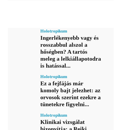
Holotropikum
Ingerlékenyebb vagy és
rosszabbul alszol a
hőségben? A tartós
meleg a lelkiállapotodra
is hatással...
Holotropikum
Ez a fejfájás már
komoly bajt jelezhet: az
orvosok szerint ezekre a
tünetekre figyelni...
Holotropikum
Klinikai vizsgálat
bizonyítja: a Reiki