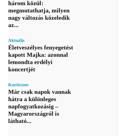
három közül:
megmutathatja, milyen
nagy változás közeledik
az...
Aktuális
Életveszélyes fenyegetést
kapott Majka: azonnal
lemondta erdélyi
koncertjét
Kuriózum
Már csak napok vannak
hátra a különleges
napfogyatkozásig –
Magyarországról is
látható...