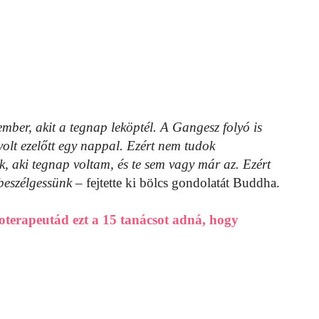
er, akit a tegnap leköptél. A Gangesz folyó is
olt ezelőtt egy nappal. Ezért nem tudok
 aki tegnap voltam, és te sem vagy már az. Ezért
b beszélgessünk
– fejtette ki bölcs gondolatát Buddha.
terapeutád ezt a 15 tanácsot adná, hogy