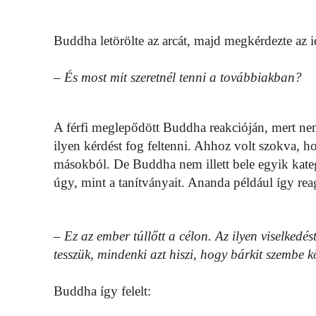
Buddha letörölte az arcát, majd megkérdezte az 
– És most mit szeretnél tenni a továbbiakban?
A férfi meglepődött Buddha reakcióján, mert n
ilyen kérdést fog feltenni. Ahhoz volt szokva, h
másokból. De Buddha nem illett bele egyik kate
úgy, mint a tanítványait. Ananda például így reag
– Ez az ember túllőtt a célon. Az ilyen viselkedé
tesszük, mindenki azt hiszi, hogy bárkit szembe k
Buddha így felelt: