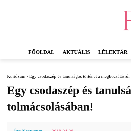
FŐOLDAL
AKTUÁLIS
LÉLEKTÁR
Kuriózum
Egy csodaszép és tanulságos történet a megbocsátásró
Egy csodaszép és tanuls
tolmácsolásában!
2018-04-28
Írta:
Neptunusz