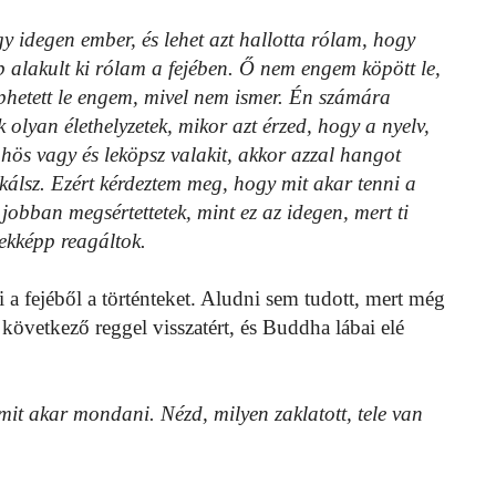
y idegen ember, és lehet azt hallotta rólam, hogy
p alakult ki rólam a fejében. Ő nem engem köpött le,
hetett le engem, mivel nem ismer. Én számára
 olyan élethelyzetek, mikor azt érzed, hogy a nyelv,
ös vagy és leköpsz valakit, akkor azzal hangot
kálsz. Ezért kérdeztem meg, hogy mit akar tenni a
obban megsértettetek, mint ez az idegen, mert ti
 ekképp reagáltok.
a fejéből a történteket. Aludni sem tudott, mert még
következő reggel visszatért, és Buddha lábai elé
mit akar mondani. Nézd, milyen zaklatott, tele van