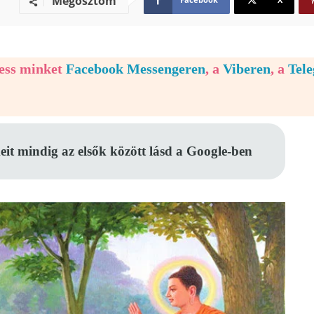
Megosztom
vess minket
Facebook Messengeren
, a
Viberen
, a
Tel
eit mindig az elsők között lásd a Google-ben