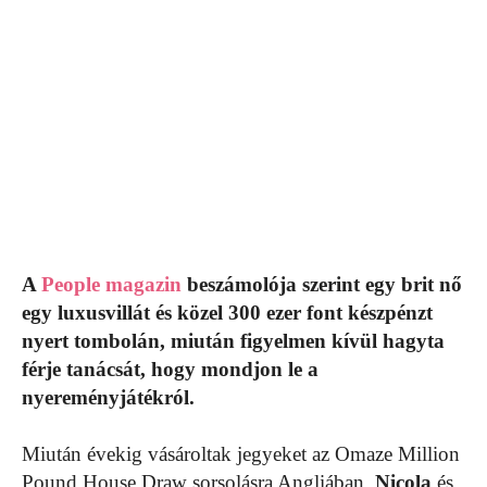
A
People magazin
beszámolója szerint egy brit nő
egy luxusvillát és közel 300 ezer font készpénzt
nyert tombolán, miután figyelmen kívül hagyta
férje tanácsát, hogy mondjon le a
nyereményjátékról.
Miután évekig vásároltak jegyeket az Omaze Million
Pound House Draw sorsolásra Angliában,
Nicola
és