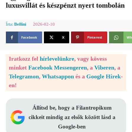
luxusvillát és készpénzt nyert tombolán
2026-02-10
Írta:
Bellini
Facebook
X
Pinterest
Wh
Iratkozz fel
hírlevelünkre
, vagy kövess
minket
Facebook Messengeren
, a
Viberen
, a
Telegramon
,
Whatsappon
és a
Google Hírek
-
en!
Állítsd be, hogy a Filantropikum
cikkeit mindig az elsők között lásd a
Google-ben