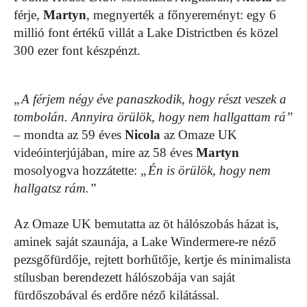
férje,
Martyn
, megnyerték a főnyereményt: egy 6
millió font értékű villát a Lake Districtben és közel
300 ezer font készpénzt.
„A férjem négy éve panaszkodik, hogy részt veszek a
tombolán. Annyira örülök, hogy nem hallgattam rá”
– mondta az 59 éves
Nicola
az Omaze UK
videóinterjújában, mire az 58 éves
Martyn
mosolyogva hozzátette:
„Én is örülök, hogy nem
hallgatsz rám.”
Az Omaze UK bemutatta az öt hálószobás házat is,
aminek saját szaunája, a Lake Windermere-re néző
pezsgőfürdője, rejtett borhűtője, kertje és minimalista
stílusban berendezett hálószobája van saját
fürdőszobával és erdőre néző kilátással.