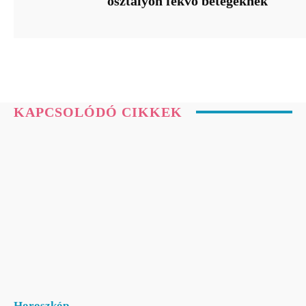
osztályon fekvő betegeknek
KAPCSOLÓDÓ CIKKEK
Horoszkóp