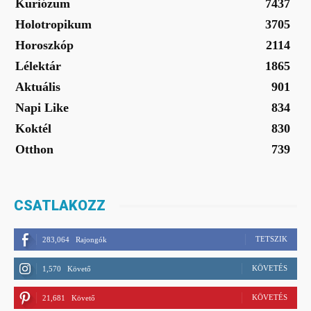
Kuriózum
7437
Holotropikum
3705
Horoszkóp
2114
Lélektár
1865
Aktuális
901
Napi Like
834
Koktél
830
Otthon
739
CSATLAKOZZ
TETSZIK
283,064
Rajongók
KÖVETÉS
1,570
Követő
KÖVETÉS
21,681
Követő