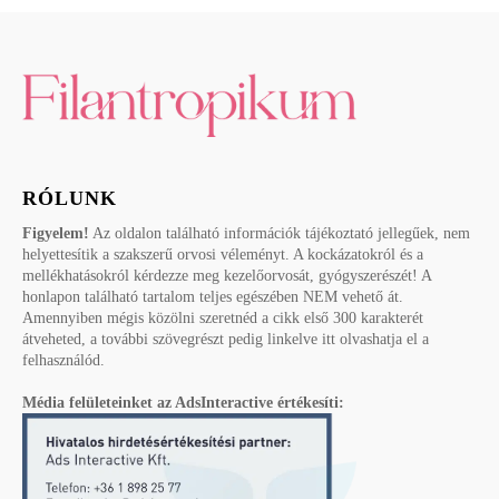
RÓLUNK
Figyelem!
Az oldalon található információk tájékoztató jellegűek, nem
helyettesítik a szakszerű orvosi véleményt. A kockázatokról és a
mellékhatásokról kérdezze meg kezelőorvosát, gyógyszerészét! A
honlapon található tartalom teljes egészében NEM vehető át.
Amennyiben mégis közölni szeretnéd a cikk első 300 karakterét
átveheted, a további szövegrészt pedig linkelve itt olvashatja el a
felhasználód.
Média felületeinket az AdsInteractive értékesíti: