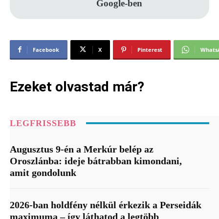
Google-ben
Facebook
X
Pinterest
Whats
Ezeket olvastad már?
LEGFRISSEBB
Augusztus 9-én a Merkúr belép az
Oroszlánba: ideje bátrabban kimondani,
amit gondolunk
2026-ban holdfény nélkül érkezik a Perseidák
maximuma – így láthatod a legtöbb