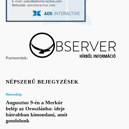
Partnereink:
NÉPSZERŰ BEJEGYZÉSEK
Horoszkóp
Augusztus 9-én a Merkúr
belép az Oroszlánba: ideje
bátrabban kimondani, amit
gondolunk