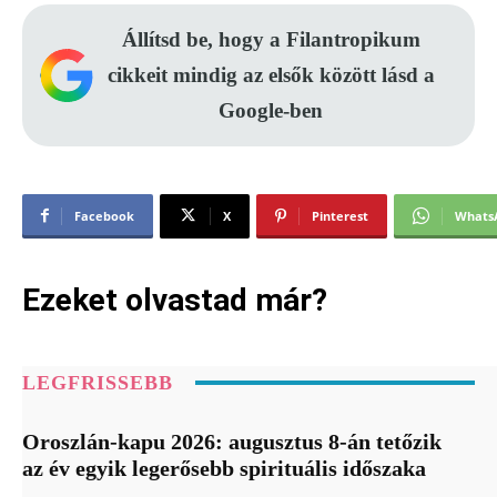
Állítsd be, hogy a Filantropikum
cikkeit mindig az elsők között lásd a
Google-ben
Facebook
X
Pinterest
Whats
Ezeket olvastad már?
LEGFRISSEBB
Oroszlán-kapu 2026: augusztus 8-án tetőzik
az év egyik legerősebb spirituális időszaka