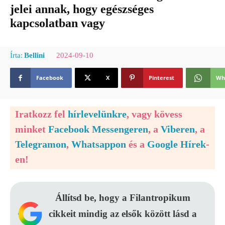
jelei annak, hogy egészséges
kapcsolatban vagy
2024-09-10
Írta:
Bellini
Facebook
X
Pinterest
Wh
Iratkozz fel
hírlevelünkre
, vagy kövess
minket
Facebook Messengeren
, a
Viberen
, a
Telegramon
,
Whatsappon
és a
Google Hírek
-
en!
Állítsd be, hogy a Filantropikum
cikkeit mindig az elsők között lásd a