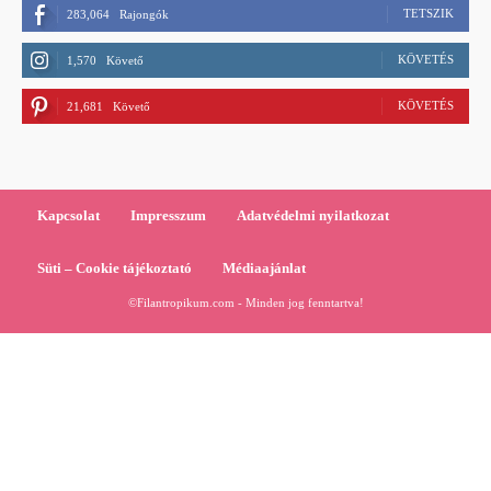
TETSZIK
283,064
Rajongók
KÖVETÉS
1,570
Követő
KÖVETÉS
21,681
Követő
Kapcsolat
Impresszum
Adatvédelmi nyilatkozat
Süti – Cookie tájékoztató
Médiaajánlat
©Filantropikum.com - Minden jog fenntartva!