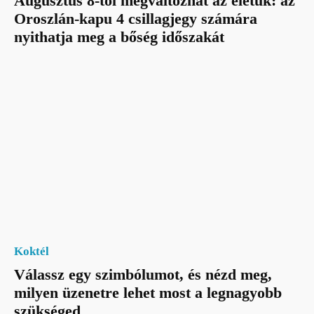
Augusztus 8-tól megváltozhat az életük: az
Oroszlán-kapu 4 csillagjegy számára
nyithatja meg a bőség időszakát
Koktél
Válassz egy szimbólumot, és nézd meg,
milyen üzenetre lehet most a legnagyobb
szükséged