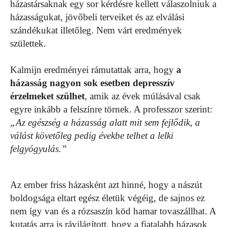
házastársaknak egy sor kérdésre kellett válaszolniuk a
házasságukat, jövőbeli terveiket és az elválási
szándékukat illetőleg. Nem várt eredmények
születtek.
Kalmijn eredményei rámutattak arra, hogy
a
házasság nagyon sok esetben depresszív
érzelmeket szülhet
, amik az évek múlásával csak
egyre inkább a felszínre törnek. A professzor szerint:
„Az egészség a házasság alatt mit sem fejlődik, a
válást követőleg pedig évekbe telhet a lelki
felgyógyulás.”
Az ember friss házasként azt hinné, hogy a nászút
boldogsága eltart egész életük végéig, de sajnos ez
nem így van és a rózsaszín köd hamar tovaszállhat. A
kutatás arra is rávilágított, hogy a fiatalabb házasok