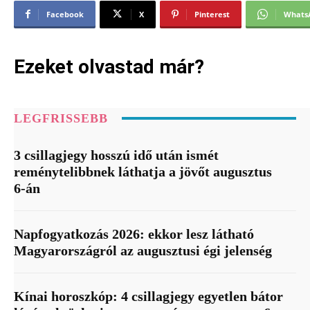
Facebook
X
Pinterest
Whats
Ezeket olvastad már?
LEGFRISSEBB
3 csillagjegy hosszú idő után ismét
reménytelibbnek láthatja a jövőt augusztus
6-án
Napfogyatkozás 2026: ekkor lesz látható
Magyarországról az augusztusi égi jelenség
Kínai horoszkóp: 4 csillagjegy egyetlen bátor