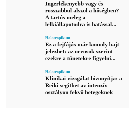
Ingerlékenyebb vagy és
rosszabbul alszol a hőségben?
A tartós meleg a
lelkiállapotodra is hatással...
Holotropikum
Ez a fejfájás már komoly bajt
jelezhet: az orvosok szerint
ezekre a tünetekre figyelni...
Holotropikum
Klinikai vizsgálat bizonyítja: a
Reiki segíthet az intenzív
osztályon fekvő betegeknek