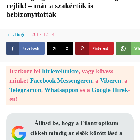
rejlik! – már a szakértők is
bebizonyították
2017-12-14
Írta:
Bogi
Facebook
X
Pinterest
Wh
Iratkozz fel
hírlevelünkre
, vagy kövess
minket
Facebook Messengeren
, a
Viberen
, a
Telegramon
,
Whatsappon
és a
Google Hírek
-
en!
Állítsd be, hogy a Filantropikum
cikkeit mindig az elsők között lásd a