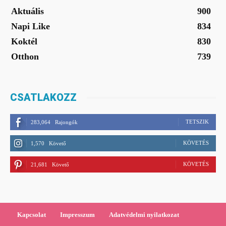
Aktuális
900
Napi Like
834
Koktél
830
Otthon
739
CSATLAKOZZ
TETSZIK
283,064
Rajongók
KÖVETÉS
1,570
Követő
KÖVETÉS
21,681
Követő
Kapcsolat
Impresszum
Adatvédelmi nyilatkozat