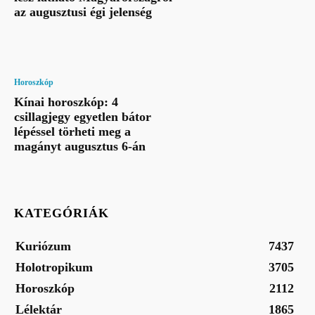
az augusztusi égi jelenség
Horoszkóp
Kínai horoszkóp: 4
csillagjegy egyetlen bátor
lépéssel törheti meg a
magányt augusztus 6-án
KATEGÓRIÁK
Kuriózum
7437
Holotropikum
3705
Horoszkóp
2112
Lélektár
1865