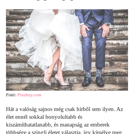
Fotó:
Pixabay.com
Hát a valóság sajnos még csak hírből sem ilyen. Az
élet ennél sokkal bonyolultabb és
kiszámíthatatlanabb, és manapság az emberek
többsége a szingli életet választja, így kímélve meg