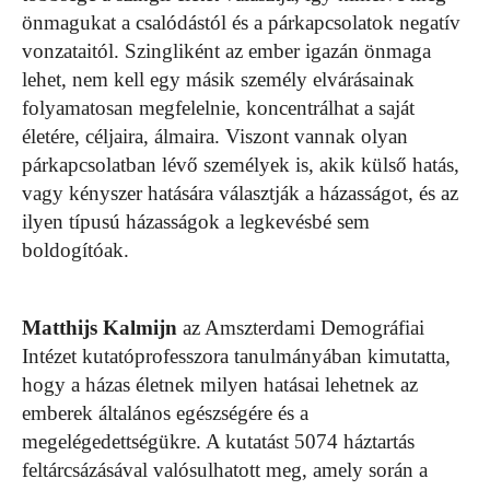
önmagukat a csalódástól és a párkapcsolatok negatív
vonzataitól. Szingliként az ember igazán önmaga
lehet, nem kell egy másik személy elvárásainak
folyamatosan megfelelnie, koncentrálhat a saját
életére, céljaira, álmaira. Viszont vannak olyan
párkapcsolatban lévő személyek is, akik külső hatás,
vagy kényszer hatására választják a házasságot, és az
ilyen típusú házasságok a legkevésbé sem
boldogítóak.
Matthijs Kalmijn
az Amszterdami Demográfiai
Intézet kutatóprofesszora tanulmányában kimutatta,
hogy a házas életnek milyen hatásai lehetnek az
emberek általános egészségére és a
megelégedettségükre. A kutatást 5074 háztartás
feltárcsázásával valósulhatott meg, amely során a