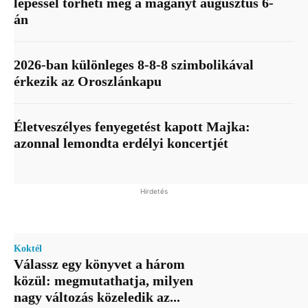
lépéssel törheti meg a magányt augusztus 6-
án
2026-ban különleges 8-8-8 szimbolikával
érkezik az Oroszlánkapu
Életveszélyes fenyegetést kapott Majka:
azonnal lemondta erdélyi koncertjét
Hirdetés
Koktél
Válassz egy könyvet a három
közül: megmutathatja, milyen
nagy változás közeledik az...