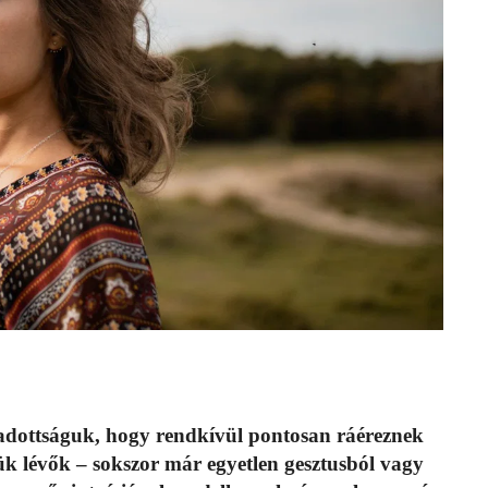
adottságuk, hogy rendkívül pontosan ráéreznek
ük lévők – sokszor már egyetlen gesztusból vagy