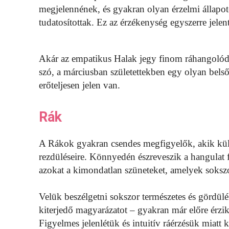
megjelennének, és gyakran olyan érzelmi állap
tudatosítottak. Ez az érzékenység egyszerre jelenth
Akár az empatikus Halak jegy finom ráhangolódá
szó, a márciusban születettekben egy olyan bel
erőteljesen jelen van.
Rák
A Rákok gyakran csendes megfigyelők, akik kül
rezdüléseire. Könnyedén észreveszik a hangulat fi
azokat a kimondatlan szüneteket, amelyek sokszo
Velük beszélgetni sokszor természetes és gördül
kiterjedő magyarázatot – gyakran már előre érzi
Figyelmes jelenlétük és intuitív ráérzésük miatt