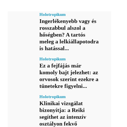
Holotropikum
Ingerlékenyebb vagy és
rosszabbul alszol a
hőségben? A tartós
meleg a lelkiállapotodra
is hatással...
Holotropikum
Ez a fejfájás már
komoly bajt jelezhet: az
orvosok szerint ezekre a
tünetekre figyelni...
Holotropikum
Klinikai vizsgálat
bizonyítja: a Reiki
segíthet az intenzív
osztályon fekvő