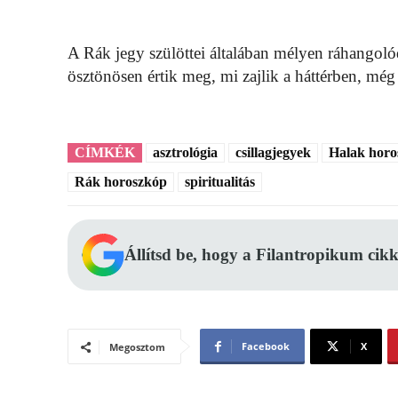
A Rák jegy szülöttei általában mélyen ráhangoló
ösztönösen értik meg, mi zajlik a háttérben, mé
CÍMKÉK
asztrológia
csillagjegyek
Halak horo
Rák horoszkóp
spiritualitás
Állítsd be, hogy a Filantropikum cikk
Facebook
X
Megosztom