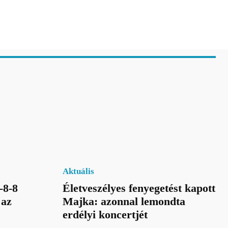
Aktuális
-8-8
Életveszélyes fenyegetést kapott
 az
Majka: azonnal lemondta
erdélyi koncertjét