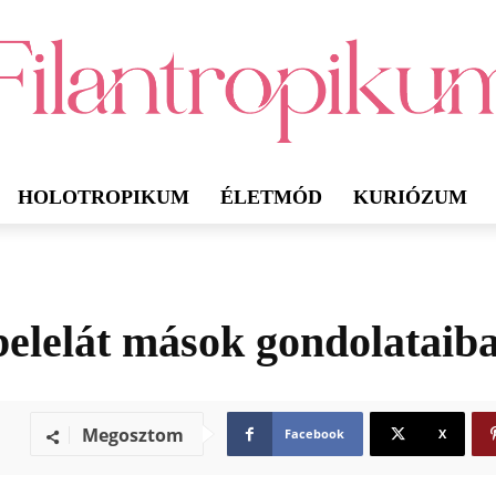
HOLOTROPIKUM
ÉLETMÓD
KURIÓZUM
 belelát mások gondolataib
Megosztom
Facebook
X