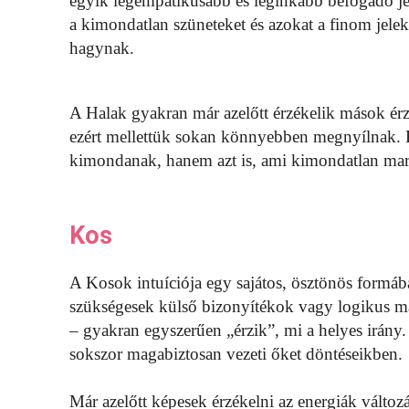
egyik legempatikusabb és leginkább befogadó jeg
a kimondatlan szüneteket és azokat a finom jele
hagynak.
A Halak gyakran már azelőtt érzékelik mások érz
ezért mellettük sokan könnyebben megnyílnak. E
kimondanak, hanem azt is, ami kimondatlan mar
Kos
A Kosok intuíciója egy sajátos, ösztönös form
szükségesek külső bizonyítékok vagy logikus m
– gyakran egyszerűen „érzik”, mi a helyes irán
sokszor magabiztosan vezeti őket döntéseikben.
Már azelőtt képesek érzékelni az energiák válto