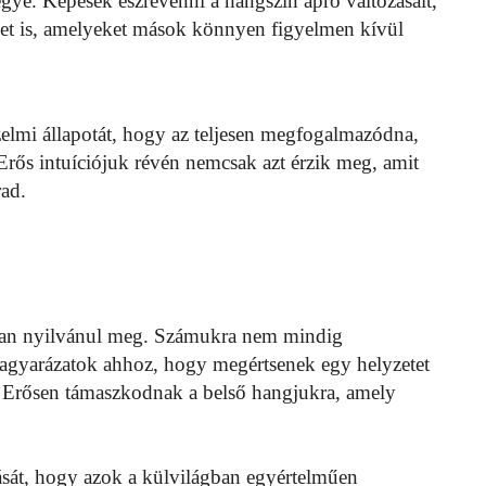
ye. Képesek észrevenni a hangszín apró változásait,
ket is, amelyeket mások könnyen figyelmen kívül
elmi állapotát, hogy az teljesen megfogalmazódna,
rős intuíciójuk révén nemcsak azt érzik meg, amit
ad.
ában nyilvánul meg. Számukra nem mindig
agyarázatok ahhoz, hogy megértsenek egy helyzetet
y. Erősen támaszkodnak a belső hangjukra, amely
zását, hogy azok a külvilágban egyértelműen