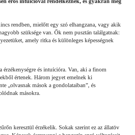
ösen erős intuícióval rendelkeznek, és gyakran még
incs rendben, mielőtt egy szó elhangzana, vagy akik
gnagyobb szüksége van. Ők nem pusztán találgatnak:
yezetüket, amely ritka és különleges képességnek
a érzékenységre és intuícióra. Van, aki a finom
sekből értenek. Három jegyet emelnek ki
inte „olvasnak mások a gondolataiban”, és
golódnak másokra.
űrőn keresztül érzékelik. Sokak szerint ez az állatöv