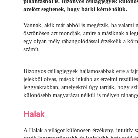
pillantásból is. Bizonyos csillagjegyek külön
azelőtt segítenek, hogy bárki kérné tőlük.
Vannak, akik már abból is megérzik, ha valami n
ösztönösen azt mondják, amire a másiknak a le
egy olyan mély ráhangolódással érzékelik a körn
számít.
Bizonyos csillagjegyek hajlamosabbak erre a fajt
jelekből olvas, mások inkább az érzelmi rezdülé
leggyakrabban, amelyekről úgy tartják, hogy sz
különösebb magyarázat nélkül is mélyen ráhan
Halak
A Halak a világot különösen érzékeny, intuitív sz