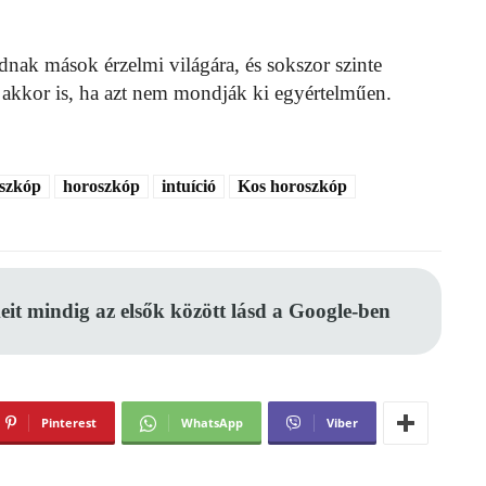
dnak mások érzelmi világára, és sokszor szinte
g akkor is, ha azt nem mondják ki egyértelműen.
szkóp
horoszkóp
intuíció
Kos horoszkóp
eit mindig az elsők között lásd a Google-ben
Pinterest
WhatsApp
Viber