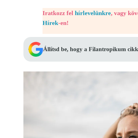
Iratkozz fel
hírlevelünkre
, vagy kö
Hírek
-en!
Állítsd be, hogy a Filantropikum cikk