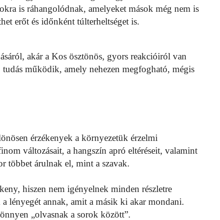
otokra is ráhangolódnak, amelyeket mások még nem is
et erőt és időnként túlterheltséget is.
sáról, akár a Kos ösztönös, gyors reakcióiról van
ső tudás működik, amely nehezen megfogható, mégis
önösen érzékenyek a környezetük érzelmi
nom változásait, a hangszín apró eltéréseit, valamint
r többet árulnak el, mint a szavak.
ékeny, hiszen nem igényelnek minden részletre
k a lényegét annak, amit a másik ki akar mondani.
 könnyen „olvasnak a sorok között”.