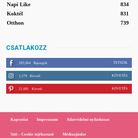
Napi Like
834
Koktél
831
Otthon
739
CSATLAKOZZ
TETSZIK
283,064
Rajongók
KÖVETÉS
1,570
Követő
KÖVETÉS
21,681
Követő
Kapcsolat
Impresszum
Adatvédelmi nyilatkozat
Süti – Cookie tájékoztató
Médiaajánlat