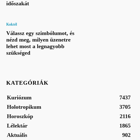
időszakát
Koktél
Válassz egy szimbólumot, és
nézd meg, milyen üzenetre
lehet most a legnagyobb
szükséged
KATEGÓRIÁK
Kuriózum
7437
Holotropikum
3705
Horoszkóp
2116
Lélektár
1865
Aktuális
902