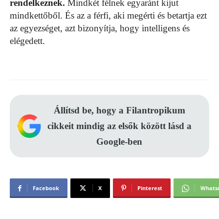
rendelkeznek.
Mindkét félnek egyaránt kijut
mindkettőből. És az a férfi, aki megérti és betartja ezt
az egyezséget, azt bizonyítja, hogy intelligens és
elégedett.
Állítsd be, hogy a Filantropikum
cikkeit mindig az elsők között lásd a
Google-ben
Facebook
X
Pinterest
Whats