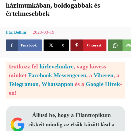
házimunkában, boldogabbak és
értelmesebbek
2020-03-19
Írta:
Bellini
Facebook
X
Pinterest
Wh
Iratkozz fel
hírlevelünkre
, vagy kövess
minket
Facebook Messengeren
, a
Viberen
, a
Telegramon
,
Whatsappon
és a
Google Hírek
-
en!
Állítsd be, hogy a Filantropikum
cikkeit mindig az elsők között lásd a