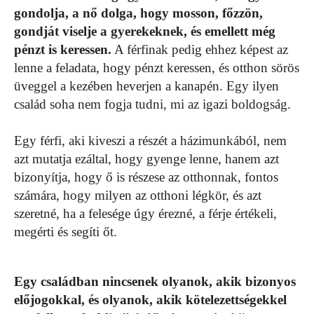
gondolja, a nő dolga, hogy mosson, főzzön,
gondját viselje a gyerekeknek, és emellett még
pénzt is keressen.
A férfinak pedig ehhez képest az
lenne a feladata, hogy pénzt keressen, és otthon sörös
üveggel a kezében heverjen a kanapén. Egy ilyen
család soha nem fogja tudni, mi az igazi boldogság.
Egy férfi, aki kiveszi a részét a házimunkából, nem
azt mutatja ezáltal, hogy gyenge lenne, hanem azt
bizonyítja, hogy ő is részese az otthonnak, fontos
számára, hogy milyen az otthoni légkör, és azt
szeretné, ha a felesége úgy érezné, a férje értékeli,
megérti és segíti őt.
Egy családban nincsenek olyanok, akik bizonyos
előjogokkal, és olyanok, akik kötelezettségekkel