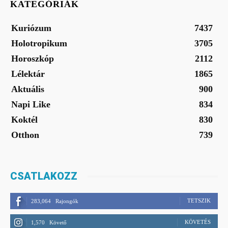
KATEGÓRIÁK
Kuriózum
7437
Holotropikum
3705
Horoszkóp
2112
Lélektár
1865
Aktuális
900
Napi Like
834
Koktél
830
Otthon
739
CSATLAKOZZ
TETSZIK
283,064
Rajongók
KÖVETÉS
1,570
Követő