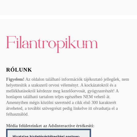
RÓLUNK
Figyelem!
Az oldalon található információk tájékoztató jellegűek, nem
helyettesítik a szakszerű orvosi véleményt. A kockázatokról és a
mellékhatásokról kérdezze meg kezelőorvosát, gyógyszerészét! A
honlapon található tartalom teljes egészében NEM vehető át.
Amennyiben mégis közölni szeretnéd a cikk első 300 karakterét
átveheted, a további szövegrészt pedig linkelve itt olvashatja el a
felhasználód.
Média felületeinket az AdsInteractive értékesíti: