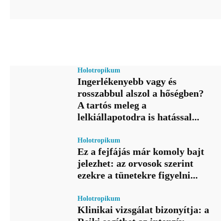
Holotropikum
Ingerlékenyebb vagy és
rosszabbul alszol a hőségben?
A tartós meleg a
lelkiállapotodra is hatással...
Holotropikum
Ez a fejfájás már komoly bajt
jelezhet: az orvosok szerint
ezekre a tünetekre figyelni...
Holotropikum
Klinikai vizsgálat bizonyítja: a