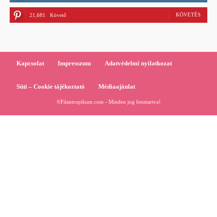
KÖVETÉS
21,681
Követő
Kapcsolat
Impresszum
Adatvédelmi nyilatkozat
Süti – Cookie tájékoztató
Médiaajánlat
©Filantropikum.com - Minden jog fenntartva!