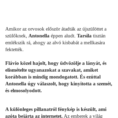
Amikor az orvosok először átadták az újszülöttet a
szülőknek,
Antonella
éppen aludt.
Tarsila
tisztán
emlékszik rá, ahogy az alvó kisbabát a mellkasára
fektették.
Flávio közel hajolt, hogy üdvözölje a lányát, és
elismételte ugyanazokat a szavakat, amiket
korábban is mindig mondogatott. És ezúttal
Antonella úgy válaszolt, hogy kinyitotta a szemét,
és elmosolyodott.
A különleges pillanatról fénykép is készült, ami
azóta bejárta az internetet.
Az emberek a világ