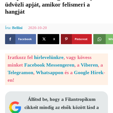
üdvözli apját, amikor felismeri a
hangját
2020-10-20
Írta:
Bellini
Facebook
X
Pinterest
Wh
Iratkozz fel
hírlevelünkre
, vagy kövess
minket
Facebook Messengeren
, a
Viberen
, a
Telegramon
,
Whatsappon
és a
Google Hírek
-
en!
Állítsd be, hogy a Filantropikum
cikkeit mindig az elsők között lásd a