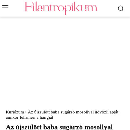
Kuriózum
Az újszülött baba sugárzó mosollyal üdvözli apját,
amikor felismeri a hangját
Az újszülött baba sugárzó mosollyal