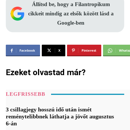
Állítsd be, hogy a Filantropikum
cikkeit mindig az elsők között lásd a
Google-ben
Facebook
X
Pinterest
Whats
Ezeket olvastad már?
LEGFRISSEBB
3 csillagjegy hosszú idő után ismét
reménytelibbnek láthatja a jövőt augusztus
6-án