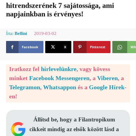
hitrendszerének 7 sajátossága, ami
napjainkban is érvényes!
2019-03-02
Írta:
Bellini
Facebook
X
Pinterest
Wh
Iratkozz fel
hírlevelünkre
, vagy kövess
minket
Facebook Messengeren
, a
Viberen
, a
Telegramon
,
Whatsappon
és a
Google Hírek
-
en!
Állítsd be, hogy a Filantropikum
cikkeit mindig az elsők között lásd a