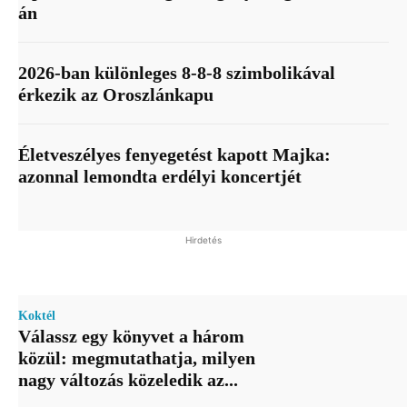
án
2026-ban különleges 8-8-8 szimbolikával
érkezik az Oroszlánkapu
Életveszélyes fenyegetést kapott Majka:
azonnal lemondta erdélyi koncertjét
Hirdetés
Koktél
Válassz egy könyvet a három
közül: megmutathatja, milyen
nagy változás közeledik az...