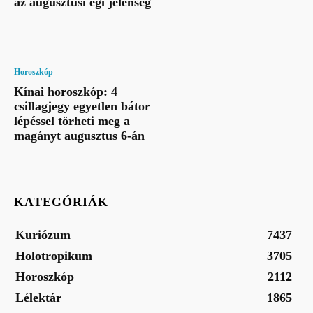
az augusztusi égi jelenség
Horoszkóp
Kínai horoszkóp: 4
csillagjegy egyetlen bátor
lépéssel törheti meg a
magányt augusztus 6-án
KATEGÓRIÁK
Kuriózum
7437
Holotropikum
3705
Horoszkóp
2112
Lélektár
1865