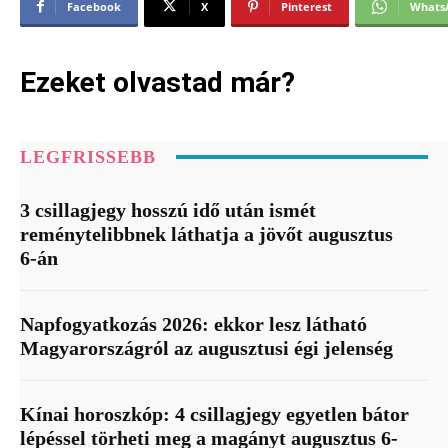
Facebook
X
Pinterest
Whats
Ezeket olvastad már?
LEGFRISSEBB
3 csillagjegy hosszú idő után ismét
reménytelibbnek láthatja a jövőt augusztus
6-án
Napfogyatkozás 2026: ekkor lesz látható
Magyarországról az augusztusi égi jelenség
Kínai horoszkóp: 4 csillagjegy egyetlen bátor
lépéssel törheti meg a magányt augusztus 6-