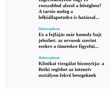
rosszabbul alszol a hőségben?
A tartós meleg a
lelkiállapotodra is hatással...
Holotropikum
Ez a fejfájás már komoly bajt
jelezhet: az orvosok szerint
ezekre a tünetekre figyelni...
Holotropikum
Klinikai vizsgálat bizonyítja: a
Reiki segíthet az intenzív
osztályon fekvő betegeknek