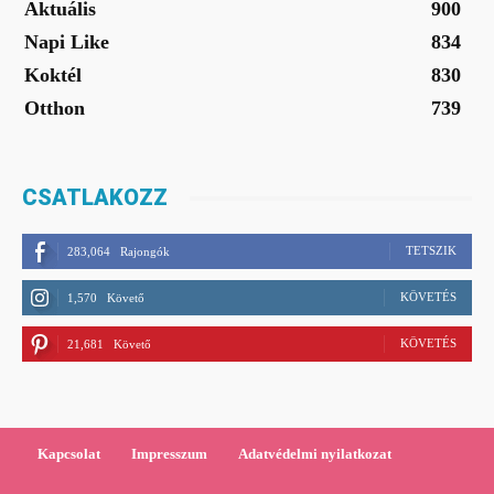
Aktuális
900
Napi Like
834
Koktél
830
Otthon
739
CSATLAKOZZ
TETSZIK
283,064
Rajongók
KÖVETÉS
1,570
Követő
KÖVETÉS
21,681
Követő
Kapcsolat
Impresszum
Adatvédelmi nyilatkozat