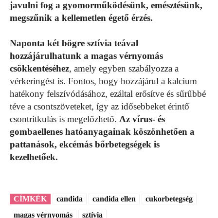
javulni fog a gyomorműködésünk, emésztésünk,
megszűnik a kellemetlen égető érzés.
Naponta két bögre sztívia teával
hozzájárulhatunk a magas vérnyomás
csökkentéséhez
, amely egyben szabályozza a
vérkeringést is. Fontos, hogy hozzájárul a kalcium
hatékony felszívódásához, ezáltal erősítve és sűrűbbé
téve a csontszöveteket, így az idősebbeket érintő
csontritkulás is megelőzhető.
Az vírus- és
gombaellenes hatóanyagainak köszönhetően a
pattanások, ekcémás bőrbetegségek is
kezelhetőek.
CÍMKÉK
candida
candida ellen
cukorbetegség
magas vérnyomás
sztívia