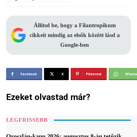
Állítsd be, hogy a Filantropikum
cikkeit mindig az elsők között lásd a
Google-ben
Facebook
X
Pinterest
Whats
Ezeket olvastad már?
LEGFRISSEBB
Oroszlán-kapu 2026: augusztus 8-án tetőzik