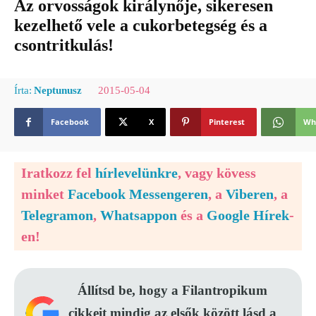
Az orvosságok királynője, sikeresen
kezelhető vele a cukorbetegség és a
csontritkulás!
2015-05-04
Írta:
Neptunusz
Facebook
X
Pinterest
Wh
Iratkozz fel
hírlevelünkre
, vagy kövess
minket
Facebook Messengeren
, a
Viberen
, a
Telegramon
,
Whatsappon
és a
Google Hírek
-
en!
Állítsd be, hogy a Filantropikum
cikkeit mindig az elsők között lásd a