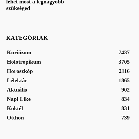
lehet most a legnagyobb
szükséged
KATEGÓRIÁK
Kuriózum
7437
Holotropikum
3705
Horoszkóp
2116
Lélektár
1865
Aktuális
902
Napi Like
834
Koktél
831
Otthon
739