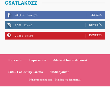
CSATLAKOZZ
TETSZIK
283,064
Rajongók
KÖVETÉS
1,570
Követő
KÖVETÉS
21,681
Követő
Kapcsolat
Impresszum
Adatvédelmi nyilatkozat
Süti – Cookie tájékoztató
Médiaajánlat
©Filantropikum.com - Minden jog fenntartva!