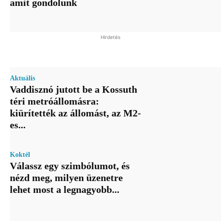
amit gondolunk
Hirdetés
Aktuális
Vaddisznó jutott be a Kossuth
téri metróállomásra:
kiürítették az állomást, az M2-
es...
Koktél
Válassz egy szimbólumot, és
nézd meg, milyen üzenetre
lehet most a legnagyobb...