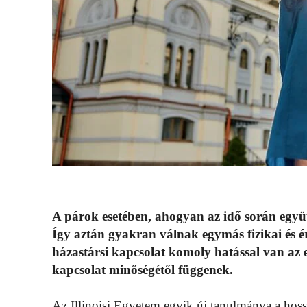
A párok esetében, ahogyan az idő során együ
Így aztán gyakran válnak egymás fizikai és 
házastársi kapcsolat komoly hatással van az eg
kapcsolat minőségétől függenek.
Az Illinoisi Egyetem egyik új tanulmánya a hossz