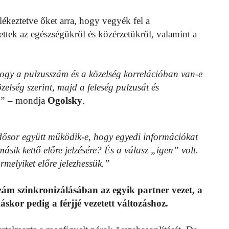
ékeztetve őket arra, hogy vegyék fel a
ettek az egészségükről és közérzetükről, valamint a
hogy a pulzusszám és a közelség korrelációban van-e
elség szerint, majd a feleség pulzusát és
l”
– mondja
Ogolsky
.
dősor együtt működik-e, hogy egyedi információkat
sik kettő előre jelzésére? És a válasz „igen” volt.
rmelyiket előre jelezhessük.”
ám szinkronizálásában az egyik partner vezet, a
skor pedig a férjjé vezetett változáshoz.