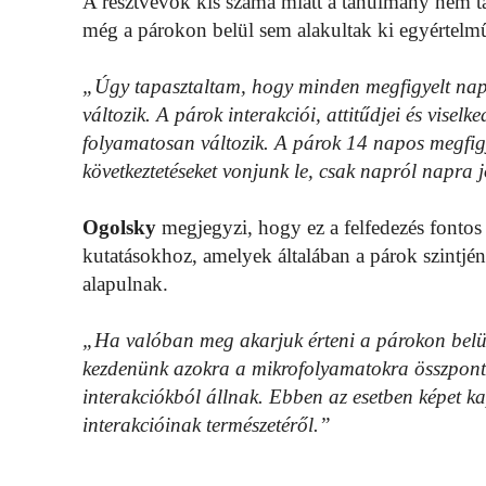
A résztvevők kis száma miatt a tanulmány nem ta
még a párokon belül sem alakultak ki egyértelm
„Úgy tapasztaltam, hogy minden megfigyelt nap
változik. A párok interakciói, attitűdjei és vise
folyamatosan változik. A párok 14 napos megfigy
következtetéseket vonjunk le, csak napról napra
Ogolsky
megjegyzi, hogy ez a felfedezés fontos 
kutatásokhoz, amelyek általában a párok szintj
alapulnak.
„Ha valóban meg akarjuk érteni a párokon belüli 
kezdenünk azokra a mikrofolyamatokra összpont
interakciókból állnak. Ebben az esetben képet k
interakcióinak természetéről.”