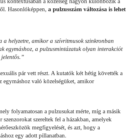
tus kontextusában a közelség nagyon különbözik a
gtől. Hasonlóképpen,
a pulzusszám változása is lehet
a helyzetre, amikor a szívritmusok szinkronban
ak egymáshoz, a pulzusmintázatuk olyan interakciót
 jelentős.”
xuális pár vett részt. A kutatók két hétig követték a
 az egymáshoz való közelségüket, amikor
amely folyamatosan a pulzusukat mérte, míg a másik
 szenzorokat szereltek fel a házakban, amelyek
 mérőeszközök megfigyelését, és azt, hogy a
áshoz egy adott pillanatban.