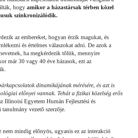
lálták, hogy
amikor a házastársak térben közel
musuk szinkronizálódik.
dezik az embereket, hogyan érzik magukat, és
emlékezni és értelmes válaszokat adni. De azok a
 nevetnek, ha megkérdezik tőlük, mennyire
kor már 30 vagy 40 éve házasok, ezt az
ik.
párkapcsolatok dinamikájának mérésére, és azt is
ológiai előnyei vannak. Tehát a fizikai közelség erős
az Illinoisi Egyetem Humán Fejlesztési és
 tanulmány vezető szerzője.
 nem mindig előnyös, ugyanis ez az interakció