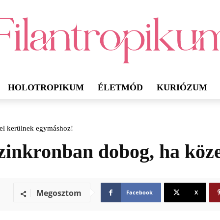
HOLOTROPIKUM
ÉLETMÓD
KURIÓZUM
zel kerülnek egymáshoz!
szinkronban dobog, ha köz
Megosztom
Facebook
X