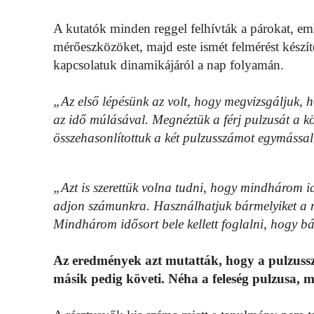
A kutatók minden reggel felhívták a párokat, eml
mérőeszközöket, majd este ismét felmérést készít
kapcsolatuk dinamikájáról a nap folyamán.
„Az első lépésünk az volt, hogy megvizsgáljuk, 
az idő múlásával. Megnéztük a férj pulzusát a köz
összehasonlítottuk a két pulzusszámot egymássa
„Azt is szerettük volna tudni, hogy mindhárom i
adjon számunkra. Használhatjuk bármelyiket a má
Mindhárom idősort bele kellett foglalni, hogy bá
Az eredmények azt mutatták, hogy a pulzussz
másik pedig követi. Néha a feleség pulzusa, má