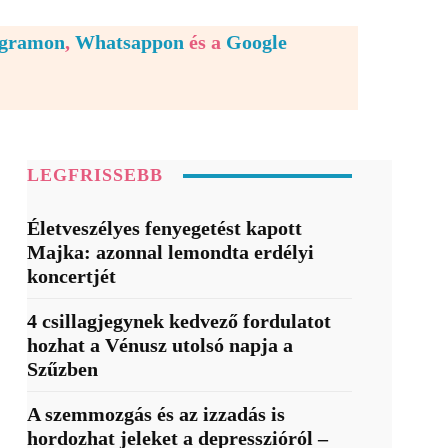
egramon
,
Whatsappon
és a
Google
LEGFRISSEBB
Életveszélyes fenyegetést kapott
Majka: azonnal lemondta erdélyi
koncertjét
4 csillagjegynek kedvező fordulatot
hozhat a Vénusz utolsó napja a
Szűzben
A szemmozgás és az izzadás is
hordozhat jeleket a depresszióról –