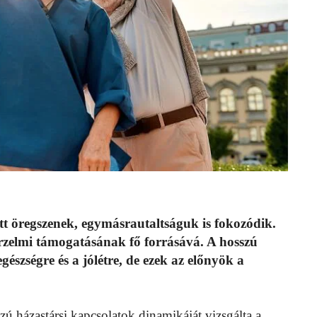
tt öregszenek, egymásrautaltságuk is fokozódik.
érzelmi támogatásának fő forrásává. A hosszú
észségre és a jólétre, de ezek az előnyök a
ú házastársi kapcsolatok dinamikáját vizsgálta a