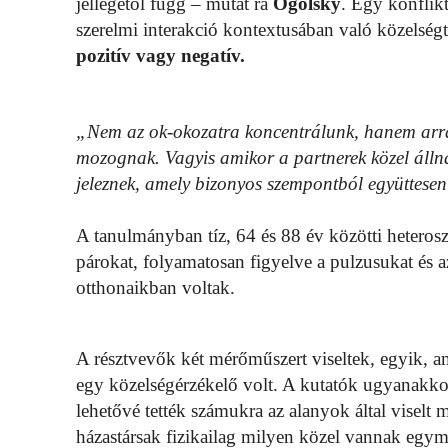
jellegétől függ – mutat rá
Ogolsky
. Egy konflik
szerelmi interakció kontextusában való közelsé
pozitív vagy negatív.
„Nem az ok-okozatra koncentrálunk, hanem arra 
mozognak. Vagyis amikor a partnerek közel álln
jeleznek, amely bizonyos szempontból együttesen
A tanulmányban tíz, 64 és 88 év közötti heterosze
párokat, folyamatosan figyelve a pulzusukat és
otthonaikban voltak.
A résztvevők két mérőműszert viseltek, egyik, 
egy közelségérzékelő volt. A kutatók ugyanakkor
lehetővé tették számukra az alanyok által viselt
házastársak fizikailag milyen közel vannak egym