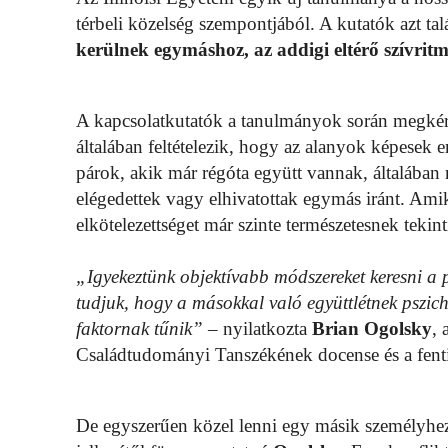
térbeli közelség szempontjából. A kutatók azt ta
kerülnek egymáshoz, az addigi eltérő szívrit
A kapcsolatkutatók a tanulmányok során megkér
általában feltételezik, hogy az alanyok képesek 
párok, akik már régóta együtt vannak, általában
elégedettek vagy elhivatottak egymás iránt. Ami
elkötelezettséget már szinte természetesnek tekint
„Igyekeztünk objektívabb módszereket keresni a 
tudjuk, hogy a másokkal való együttlétnek pszich
faktornak tűnik”
– nyilatkozta
Brian Ogolsky
, 
Családtudományi Tanszékének docense és a fenti
De egyszerűen közel lenni egy másik személyhez