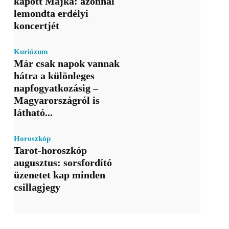
kapott Majka: azonnal
lemondta erdélyi
koncertjét
Kuriózum
Már csak napok vannak
hátra a különleges
napfogyatkozásig –
Magyarországról is
látható...
Horoszkóp
Tarot-horoszkóp
augusztus: sorsfordító
üzenetet kap minden
csillagjegy