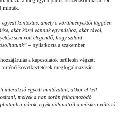
rtalmazta a megfigyelt párok összehasonlítását. De
ű minták.
 egyedi kontextus, amely a körülményektől függően
lkedése, akár közel vannak egymáshoz, akár távol,
elése sem volt elegendő, hogy szilárd
 jósolhatunk”
– nyilatkozta a szakember.
hozzájárulás a kapcsolatok területén végzett
én történő következtetések megfogalmazásán
interakció egyedi mintázatait, akkor el kell
osítani, melyek a nap során felhalmozódó
aphatunk a párok, egyik pillanatról a másikra változó