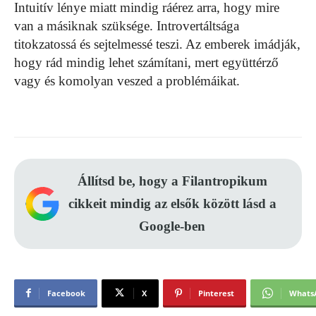
Intuitív lénye miatt mindig ráérez arra, hogy mire
van a másiknak szüksége. Introvertáltsága
titokzatossá és sejtelmessé teszi. Az emberek imádják,
hogy rád mindig lehet számítani, mert együttérző
vagy és komolyan veszed a problémáikat.
Állítsd be, hogy a Filantropikum
cikkeit mindig az elsők között lásd a
Google-ben
Facebook
X
Pinterest
Whats