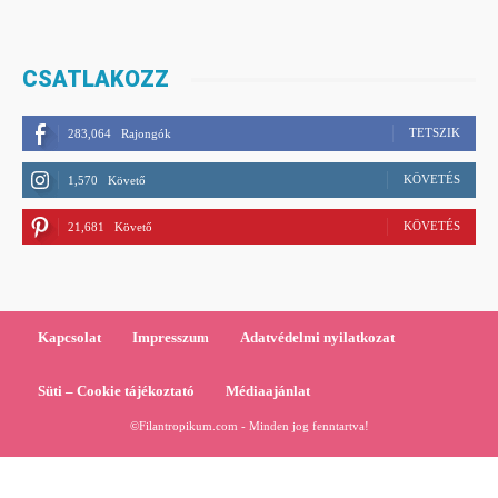
CSATLAKOZZ
TETSZIK
283,064
Rajongók
KÖVETÉS
1,570
Követő
KÖVETÉS
21,681
Követő
Kapcsolat
Impresszum
Adatvédelmi nyilatkozat
Süti – Cookie tájékoztató
Médiaajánlat
©Filantropikum.com - Minden jog fenntartva!