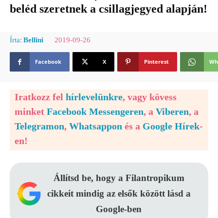
beléd szeretnek a csillagjegyed alapján!
2019-09-26
Írta:
Bellini
Facebook
X
Pinterest
Wh
Iratkozz fel
hírlevelünkre
, vagy kövess
minket
Facebook Messengeren
, a
Viberen
, a
Telegramon
,
Whatsappon
és a
Google Hírek
-
en!
Állítsd be, hogy a Filantropikum
cikkeit mindig az elsők között lásd a
Google-ben