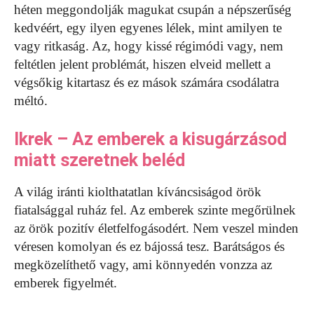
héten meggondolják magukat csupán a népszerűség
kedvéért, egy ilyen egyenes lélek, mint amilyen te
vagy ritkaság. Az, hogy kissé régimódi vagy, nem
feltétlen jelent problémát, hiszen elveid mellett a
végsőkig kitartasz és ez mások számára csodálatra
méltó.
Ikrek – Az emberek a kisugárzásod
miatt szeretnek beléd
A világ iránti kiolthatatlan kíváncsiságod örök
fiatalsággal ruház fel. Az emberek szinte megőrülnek
az örök pozitív életfelfogásodért. Nem veszel minden
véresen komolyan és ez bájossá tesz. Barátságos és
megközelíthető vagy, ami könnyedén vonzza az
emberek figyelmét.