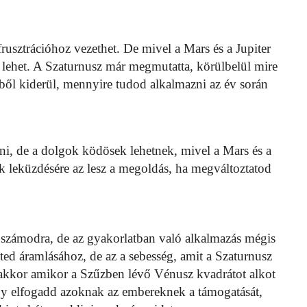
 frusztrációhoz vezethet. De mivel a Mars és a Jupiter
k lehet. A Szaturnusz már megmutatta, körülbelül mire
miből kiderül, mennyire tudod alkalmazni az év során
tni, de a dolgok ködösek lehetnek, mivel a Mars és a
ek leküzdésére az lesz a megoldás, ha megváltoztatod
 számodra, de az gyakorlatban való alkalmazás mégis
ed áramlásához, de az a sebesség, amit a Szaturnusz
anakkor amikor a Szűzben lévő Vénusz kvadrátot alkot
ogy elfogadd azoknak az embereknek a támogatását,