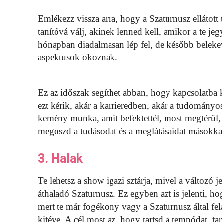
Emlékezz vissza arra, hogy a Szaturnusz ellátot
tanítóvá válj, akinek lenned kell, amikor a te j
hónapban diadalmasan lép fel, de később belekeve
aspektusok okoznak.
Ez az időszak segíthet abban, hogy kapcsolatba 
ezt kérik, akár a karrieredben, akár a tudományo
kemény munka, amit befektettél, most megtérül,
megoszd a tudásodat és a meglátásaidat másokkal
3. Halak
Te lehetsz a show igazi sztárja, mivel a változó 
áthaladó Szaturnusz. Ez egyben azt is jelenti, h
mert te már fogékony vagy a Szaturnusz által fel
kitéve. A cél most az, hogy tartsd a tempódat, tar