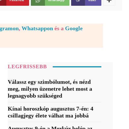
egramon
,
Whatsappon
és a
Google
LEGFRISSEBB
Válassz egy szimbólumot, és nézd
meg, milyen üzenetre lehet most a
legnagyobb szükséged
Kínai horoszkóp augusztus 7-én: 4
csillagjegy élete válhat ma jobbá
Augusztus 9-én a Merkúr belép az