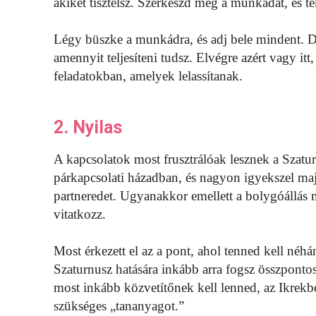
akiket tisztelsz. Szerkeszd meg a munkádat, és te
Légy büszke a munkádra, és adj bele mindent. De 
amennyit teljesíteni tudsz. Elvégre azért vagy itt
feladatokban, amelyek lelassítanak.
2. Nyilas
A kapcsolatok most frusztrálóak lesznek a Szatur
párkapcsolati házadban, és nagyon igyekszel maj
partneredet. Ugyanakkor emellett a bolygóállás me
vitatkozz.
Most érkezett el az a pont, ahol tenned kell néhán
Szaturnusz hatására inkább arra fogsz összpontos
most inkább közvetítőnek kell lenned, az Ikrekb
szükséges „tananyagot.”