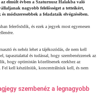
át az elmúlt évben a Szaturnusz Halakba való
llaljanak nagyobb felelősséget a tetteikért,
 és módszeresebbek a feladataik elvégzésében.
sban felerősödik, és ezek a jegyek most egyenesen
llenére.
asztó és nehéz lehet a tájékozódás, de nem kell
l, tapasztalattal és tudással, hogy szembenézzenek az
ik, hogy optimistán közelítsenek ezekhez az
 Fel kell készülniük, koncentrálniuk kell, és nem
lagjegy szembenéz a legnagyobb