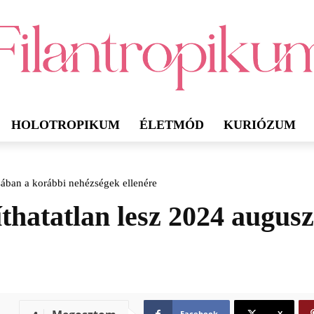
HOLOTROPIKUM
ÉLETMÓD
KURIÓZUM
usában a korábbi nehézségek ellenére
líthatatlan lesz 2024 augu
Facebook
X