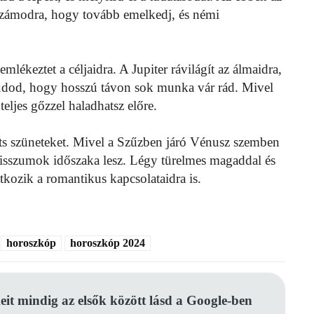
számodra, hogy tovább emelkedj, és némi
emlékeztet a céljaidra. A Jupiter rávilágít az álmaidra,
a tudod, hogy hosszú távon sok munka vár rád. Mivel
eljes gőzzel haladhatsz előre.
arts szüneteket. Mivel a Szűzben járó Vénusz szemben
misszumok időszaka lesz. Légy türelmes magaddal és
kozik a romantikus kapcsolataidra is.
horoszkóp
horoszkóp 2024
eit mindig az elsők között lásd a Google-ben