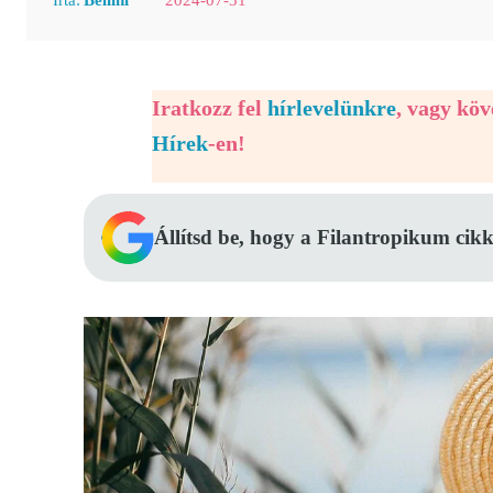
Iratkozz fel
hírlevelünkre
, vagy kö
Hírek
-en!
Állítsd be, hogy a Filantropikum cikk