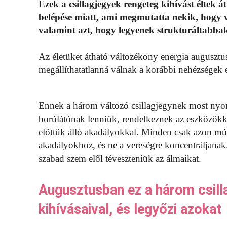
Ezek a csillagjegyek rengeteg kihívást éltek 
belépése miatt, ami megmutatta nekik, hogy vá
valamint azt, hogy legyenek strukturáltabbak
Az életüket átható változékony energia augusztu
megállíthatatlanná válnak a korábbi nehézségek e
Ennek a három változó csillagjegynek most nyom
borúlátónak lenniük, rendelkeznek az eszközökke
előttük álló akadályokkal. Minden csak azon múl
akadályokhoz, és ne a vereségre koncentráljanak.
szabad szem elől téveszteniük az álmaikat.
Augusztusban ez a három csil
kihívásaival, és legyőzi azokat