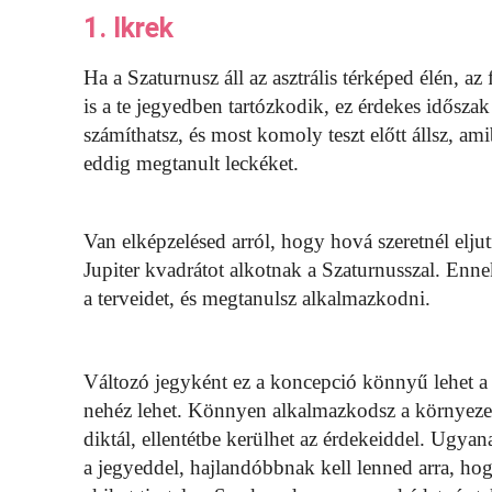
1. Ikrek
Ha a Szaturnusz áll az asztrális térképed élén, az
is a te jegyedben tartózkodik, ez érdekes idősza
számíthatsz, és most komoly teszt előtt állsz, a
eddig megtanult leckéket.
Van elképzelésed arról, hogy hová szeretnél elju
Jupiter kvadrátot alkotnak a Szaturnusszal. Enn
a terveidet, és megtanulsz alkalmazkodni.
Változó jegyként ez a koncepció könnyű lehet a
nehéz lehet. Könnyen alkalmazkodsz a környezet
diktál, ellentétbe kerülhet az érdekeiddel. Ugy
a jegyeddel, hajlandóbbnak kell lenned arra, h