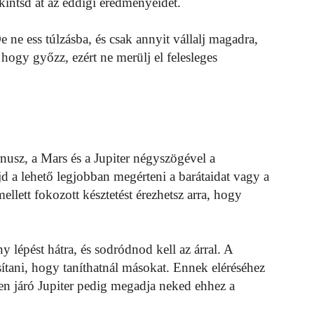
kintsd át az eddigi eredményeidet.
ne ess túlzásba, és csak annyit vállalj magadra,
, hogy győzz, ezért ne merülj el felesleges
nusz, a Mars és a Jupiter négyszögével a
d a lehető legjobban megérteni a barátaidat vagy a
llett fokozott késztetést érezhetsz arra, hogy
y lépést hátra, és sodródnod kell az árral. A
ítani, hogy taníthatnál másokat. Ennek eléréséhez
en járó Jupiter pedig megadja neked ehhez a