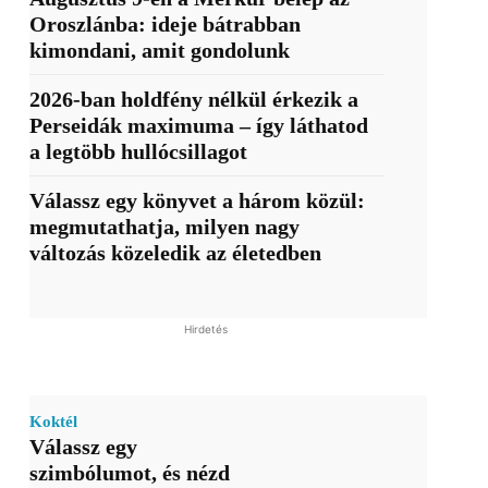
Oroszlánba: ideje bátrabban
kimondani, amit gondolunk
2026-ban holdfény nélkül érkezik a
Perseidák maximuma – így láthatod
a legtöbb hullócsillagot
Válassz egy könyvet a három közül:
megmutathatja, milyen nagy
változás közeledik az életedben
Hirdetés
Koktél
Válassz egy
szimbólumot, és nézd