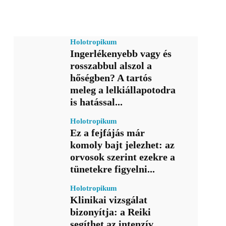
Holotropikum
Ingerlékenyebb vagy és
rosszabbul alszol a
hőségben? A tartós
meleg a lelkiállapotodra
is hatással...
Holotropikum
Ez a fejfájás már
komoly bajt jelezhet: az
orvosok szerint ezekre a
tünetekre figyelni...
Holotropikum
Klinikai vizsgálat
bizonyítja: a Reiki
segíthet az intenzív