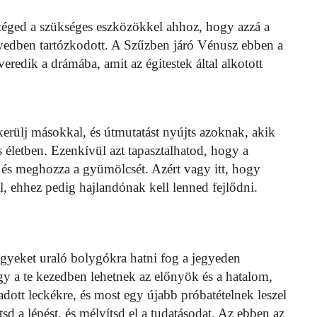
t téged a szükséges eszközökkel ahhoz, hogy azzá a
egyedben tartózkodott. A Szűzben járó Vénusz ebben a
redik a drámába, amit az égitestek által alkotott
kerülj másokkal, és útmutatást nyújts azoknak, akik
s életben. Ezenkívül azt tapasztalhatod, hogy a
 és meghozza a gyümölcsét. Azért vagy itt, hogy
, ehhez pedig hajlandónak kell lenned fejlődni.
jegyeket uraló bolygókra hatni fog a jegyeden
ogy a te kezedben lehetnek az előnyök és a hatalom,
adott leckékre, és most egy újabb próbatételnek leszel
tsd a lépést, és mélyítsd el a tudatásodat. Az ebben az