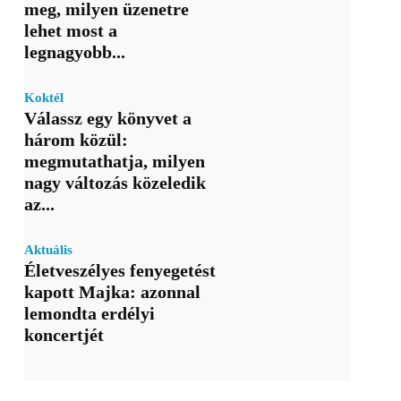
meg, milyen üzenetre
lehet most a
legnagyobb...
Koktél
Válassz egy könyvet a
három közül:
megmutathatja, milyen
nagy változás közeledik
az...
Aktuális
Életveszélyes fenyegetést
kapott Majka: azonnal
lemondta erdélyi
koncertjét