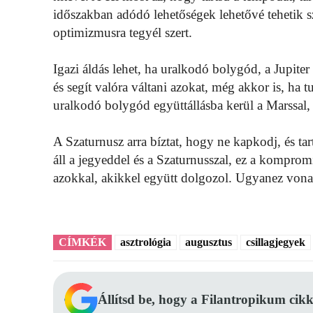
időszakban adódó lehetőségek lehetővé tehetik 
optimizmusra tegyél szert.
Igazi áldás lehet, ha uralkodó bolygód, a Jupiter 
és segít valóra váltani azokat, még akkor is, h
uralkodó bolygód együttállásba kerül a Marssal, t
A Szaturnusz arra bíztat, hogy ne kapkodj, és t
áll a jegyeddel és a Szaturnusszal, ez a kompro
azokkal, akikkel együtt dolgozol. Ugyanez vonat
CÍMKÉK
asztrológia
augusztus
csillagjegyek
Állítsd be, hogy a Filantropikum cikk