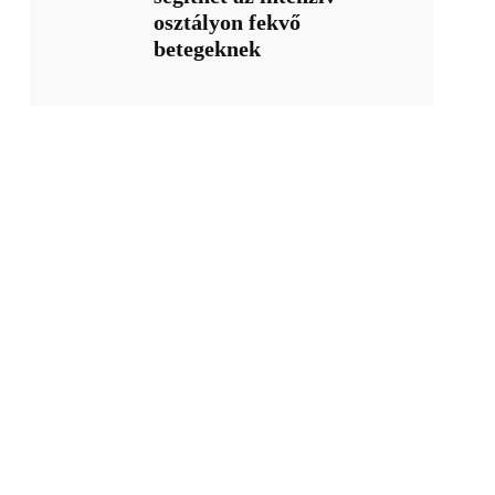
osztályon fekvő
betegeknek