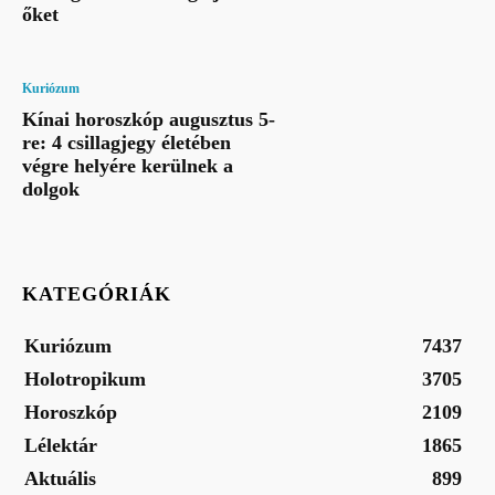
őket
Kuriózum
Kínai horoszkóp augusztus 5-
re: 4 csillagjegy életében
végre helyére kerülnek a
dolgok
KATEGÓRIÁK
Kuriózum
7437
Holotropikum
3705
Horoszkóp
2109
Lélektár
1865
Aktuális
899