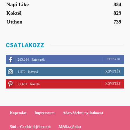
Napi Like
834
Koktél
829
Otthon
739
CSATLAKOZZ
TETSZIK
283,064
Rajongók
KÖVETÉS
1,570
Követő
KÖVETÉS
21,681
Követő
Kapcsolat
Impresszum
Adatvédelmi nyilatkozat
Süti – Cookie tájékoztató
Médiaajánlat