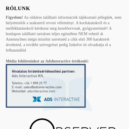
RÓLUNK
Figyelem!
Az oldalon található információk tájékoztató jellegűek, nem
helyettesítik a szakszerű orvosi véleményt. A kockázatokról és a
mellékhatásokról kérdezze meg kezelőorvosát, gyógyszerészét! A
honlapon található tartalom teljes egészében NEM vehető át.
Amennyiben mégis közölni szeretnéd a cikk első 300 karakterét
átveheted, a további szövegrészt pedig linkelve itt olvashatja el a
felhasználód.
Média felületeinket az AdsInteractive értékesíti: