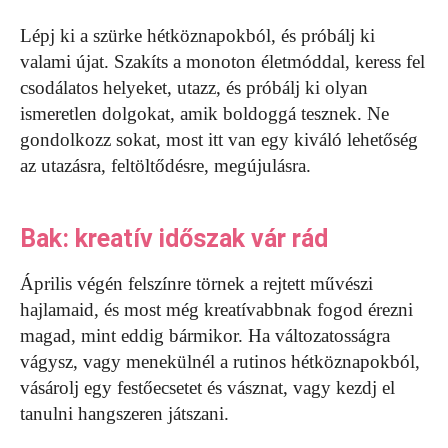
Lépj ki a szürke hétköznapokból, és próbálj ki
valami újat. Szakíts a monoton életmóddal, keress fel
csodálatos helyeket, utazz, és próbálj ki olyan
ismeretlen dolgokat, amik boldoggá tesznek. Ne
gondolkozz sokat, most itt van egy kiváló lehetőség
az utazásra, feltöltődésre, megújulásra.
Bak: kreatív időszak vár rád
Április végén felszínre törnek a rejtett művészi
hajlamaid, és most még kreatívabbnak fogod érezni
magad, mint eddig bármikor. Ha változatosságra
vágysz, vagy menekülnél a rutinos hétköznapokból,
vásárolj egy festőecsetet és vásznat, vagy kezdj el
tanulni hangszeren játszani.