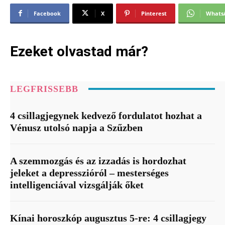
Facebook
X
Pinterest
Whats
Ezeket olvastad már?
LEGFRISSEBB
4 csillagjegynek kedvező fordulatot hozhat a
Vénusz utolsó napja a Szűzben
A szemmozgás és az izzadás is hordozhat
jeleket a depresszióról – mesterséges
intelligenciával vizsgálják őket
Kínai horoszkóp augusztus 5-re: 4 csillagjegy