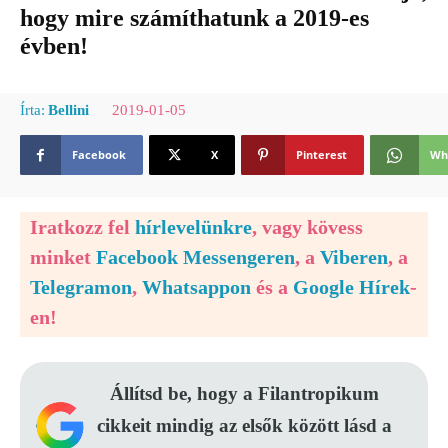
hogy mire számíthatunk a 2019-es
évben!
2019-01-05
Írta:
Bellini
Facebook
X
Pinterest
Wh
Iratkozz fel
hírlevelünkre
, vagy kövess
minket
Facebook Messengeren
, a
Viberen
, a
Telegramon
,
Whatsappon
és a
Google Hírek
-
en!
Állítsd be, hogy a Filantropikum
cikkeit mindig az elsők között lásd a