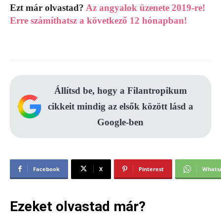
Ezt már olvastad?
Az angyalok üzenete 2019-re!
Erre számíthatsz a következő 12 hónapban!
Állítsd be, hogy a Filantropikum
cikkeit mindig az elsők között lásd a
Google-ben
Facebook
X
Pinterest
Whats
Ezeket olvastad már?