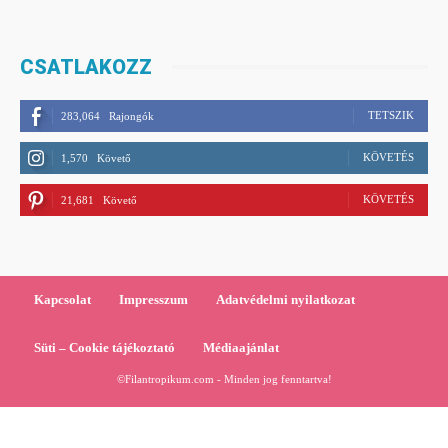
CSATLAKOZZ
TETSZIK
283,064
Rajongók
KÖVETÉS
1,570
Követő
KÖVETÉS
21,681
Követő
Kapcsolat
Impresszum
Adatvédelmi nyilatkozat
Süti – Cookie tájékoztató
Médiaajánlat
©Filantropikum.com - Minden jog fenntartva!