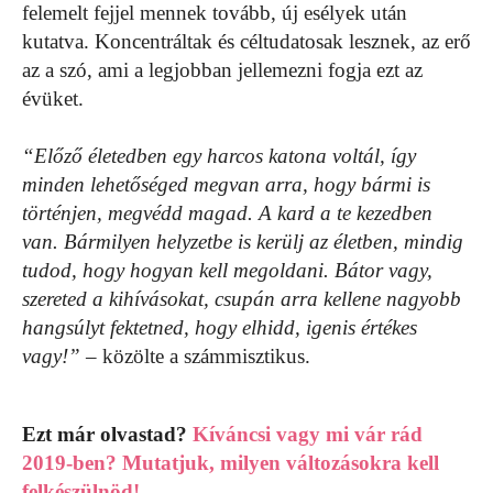
felemelt fejjel mennek tovább, új esélyek után
kutatva. Koncentráltak és céltudatosak lesznek, az erő
az a szó, ami a legjobban jellemezni fogja ezt az
évüket.
“Előző életedben egy harcos katona voltál, így
minden lehetőséged megvan arra, hogy bármi is
történjen, megvédd magad. A kard a te kezedben
van. Bármilyen helyzetbe is kerülj az életben, mindig
tudod, hogy hogyan kell megoldani. Bátor vagy,
szereted a kihívásokat, csupán arra kellene nagyobb
hangsúlyt fektetned, hogy elhidd, igenis értékes
vagy!”
– közölte a számmisztikus.
Ezt már olvastad?
Kíváncsi vagy mi vár rád
2019-ben? Mutatjuk, milyen változásokra kell
felkészülnöd!