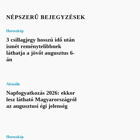
NÉPSZERŰ BEJEGYZÉSEK
Horoszkóp
3 csillagjegy hosszú idő után
ismét reménytelibbnek
láthatja a jövőt augusztus 6-
án
Aktuális
Napfogyatkozás 2026: ekkor
lesz látható Magyarországról
az augusztusi égi jelenség
Horoszkóp