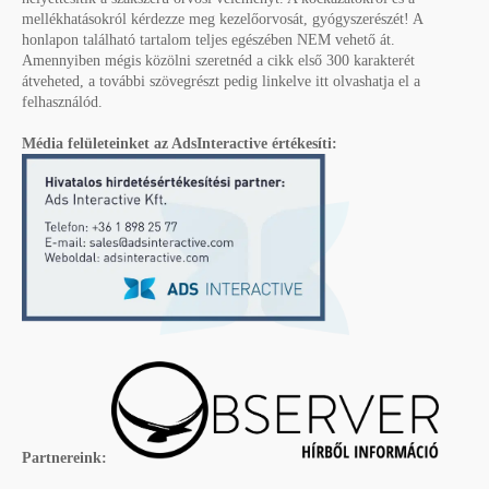
mellékhatásokról kérdezze meg kezelőorvosát, gyógyszerészét! A
honlapon található tartalom teljes egészében NEM vehető át.
Amennyiben mégis közölni szeretnéd a cikk első 300 karakterét
átveheted, a további szövegrészt pedig linkelve itt olvashatja el a
felhasználód.
Média felületeinket az AdsInteractive értékesíti:
Partnereink: