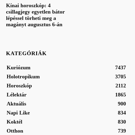
Kínai horoszkóp: 4
csillagjegy egyetlen bátor
lépéssel törheti meg a
magányt augusztus 6-án
KATEGÓRIÁK
Kuriózum
7437
Holotropikum
3705
Horoszkóp
2112
Lélektár
1865
Aktuális
900
Napi Like
834
Koktél
830
Otthon
739