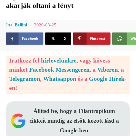
akarják oltani a fényt
2020-03-25
Írta:
Bellini
Facebook
X
Pinterest
Wh
Iratkozz fel
hírlevelünkre
, vagy kövess
minket
Facebook Messengeren
, a
Viberen
, a
Telegramon
,
Whatsappon
és a
Google Hírek
-
en!
Állítsd be, hogy a Filantropikum
cikkeit mindig az elsők között lásd a
Google-ben