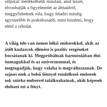
céljukat: leértékelhetik mindazt, amit teszel,
elvonhatják a figyelmedet az álmaidról,
meggyőzhetnek róla, hogy feladni mindig
egyszerűbb és praktikusabb, mint küzdeni, hogy
elérd a célodat.
A világ tele van nemes lelkű emberekkel, akik az
átélt kudarcok ellenére is pozitív rezgéseket
bocsátanak ki. Megpróbálnak harmóniában élni
önmagukkal és az univerzummal, és
megtagadják, hogy valaha is megváltozzanak. De
sajnos ezek a belső fénnyel rendelkező emberek
sok szürke emberrel találkozhatnak, akik képesek
eloltani ezt a fényt.