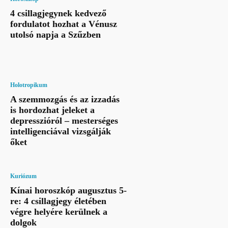
4 csillagjegynek kedvező
fordulatot hozhat a Vénusz
utolsó napja a Szűzben
Holotropikum
A szemmozgás és az izzadás
is hordozhat jeleket a
depresszióról – mesterséges
intelligenciával vizsgálják
őket
Kuriózum
Kínai horoszkóp augusztus 5-
re: 4 csillagjegy életében
végre helyére kerülnek a
dolgok