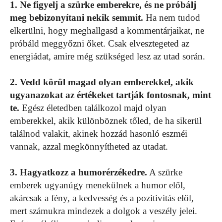
1. Ne figyelj a szürke emberekre, és ne próbálj
meg bebizonyítani nekik semmit.
Ha nem tudod
elkerülni, hogy meghallgasd a kommentárjaikat, ne
próbáld meggyőzni őket. Csak elvesztegeted az
energiádat, amire még szükséged lesz az utad során.
2. Vedd körül magad olyan emberekkel, akik
ugyanazokat az értékeket tartják fontosnak, mint
te.
Egész életedben találkozol majd olyan
emberekkel, akik különböznek tőled, de ha sikerül
találnod valakit, akinek hozzád hasonló eszméi
vannak, azzal megkönnyítheted az utadat.
3. Hagyatkozz a humorérzékedre.
A szürke
emberek ugyanúgy menekülnek a humor elől,
akárcsak a fény, a kedvesség és a pozitivitás elől,
mert számukra mindezek a dolgok a veszély jelei.