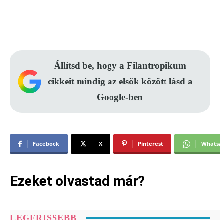
Állítsd be, hogy a Filantropikum
cikkeit mindig az elsők között lásd a
Google-ben
Facebook
X
Pinterest
Whats
Ezeket olvastad már?
LEGFRISSEBB