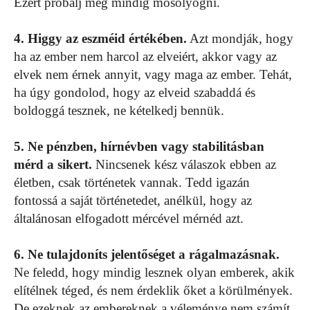
Ezért próbálj meg mindig mosolyogni.
4. Higgy az eszméid értékében.
Azt mondják, hogy
ha az ember nem harcol az elveiért, akkor vagy az
elvek nem érnek annyit, vagy maga az ember. Tehát,
ha úgy gondolod, hogy az elveid szabaddá és
boldoggá tesznek, ne kételkedj bennük.
5. Ne pénzben, hírnévben vagy stabilitásban
mérd a sikert.
Nincsenek kész válaszok ebben az
életben, csak történetek vannak. Tedd igazán
fontossá a saját történetedet, anélkül, hogy az
általánosan elfogadott mércével mérnéd azt.
6. Ne tulajdoníts jelentőséget a rágalmazásnak.
Ne feledd, hogy mindig lesznek olyan emberek, akik
elítélnek téged, és nem érdeklik őket a körülmények.
De ezeknek az embereknek a véleménye nem számít.