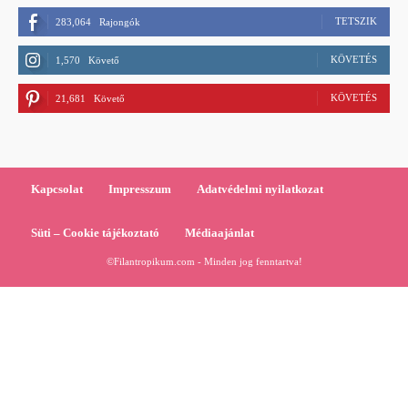
TETSZIK
283,064
Rajongók
KÖVETÉS
1,570
Követő
KÖVETÉS
21,681
Követő
Kapcsolat
Impresszum
Adatvédelmi nyilatkozat
Süti – Cookie tájékoztató
Médiaajánlat
©Filantropikum.com - Minden jog fenntartva!