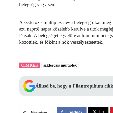
betegség vagy sem.
A szklerózis multiplex nevű betegség okait még
azt, napról napra közelebb kerülve a titok megf
létezik. A betegséget egyelőre autoimmun betegs
közöttiek, és főként a nők veszélyeztetettek.
CÍMKÉK
szklerózis multiplex
Állítsd be, hogy a Filantropikum cikk
Facebook
X
Megosztom