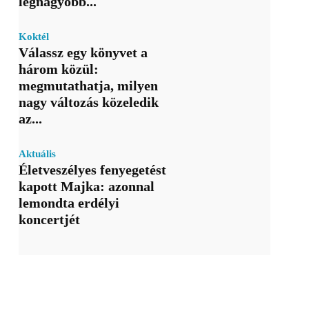
legnagyobb...
Koktél
Válassz egy könyvet a
három közül:
megmutathatja, milyen
nagy változás közeledik
az...
Aktuális
Életveszélyes fenyegetést
kapott Majka: azonnal
lemondta erdélyi
koncertjét