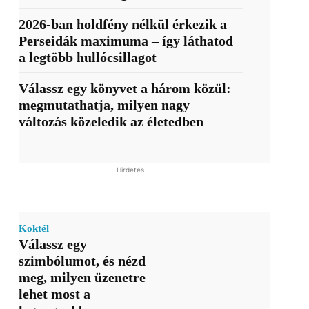
2026-ban holdfény nélkül érkezik a
Perseidák maximuma – így láthatod
a legtöbb hullócsillagot
Válassz egy könyvet a három közül:
megmutathatja, milyen nagy
változás közeledik az életedben
Hirdetés
Koktél
Válassz egy
szimbólumot, és nézd
meg, milyen üzenetre
lehet most a