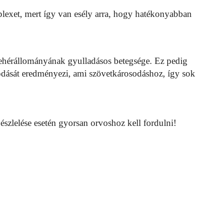
iplexet, mert így van esély arra, hogy hatékonyabban
fehérállományának gyulladásos betegsége. Ez pedig
odását eredményezi, ami szövetkárosodáshoz, így sok
észlelése esetén gyorsan orvoshoz kell fordulni!