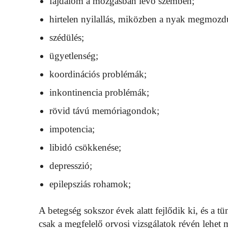
fájdalom a mozgásban lévő szemben;
hirtelen nyilallás, miközben a nyak megmozd
szédülés;
ügyetlenség;
koordinációs problémák;
inkontinencia problémák;
rövid távú memóriagondok;
impotencia;
libidó csökkenése;
depresszió;
epilepsziás rohamok;
A betegség sokszor évek alatt fejlődik ki, és a t
csak a megfelelő orvosi vizsgálatok révén lehet 