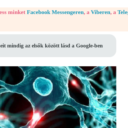
vess minket
Facebook Messengeren
, a
Viberen
, a
Tel
eit mindig az elsők között lásd a Google-ben