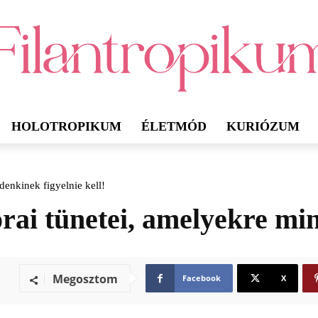
HOLOTROPIKUM
ÉLETMÓD
KURIÓZUM
denkinek figyelnie kell!
orai tünetei, amelyekre min
Megosztom
Facebook
X