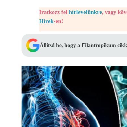
Iratkozz fel
hírlevelünkre
, vagy kö
Hírek
-en!
Állítsd be, hogy a Filantropikum cikk