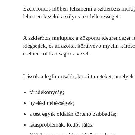
Ezért fontos időben felismerni a szklerózis mult
lehessen kezelni a súlyos rendellenességet.
A szklerózis multiplex a központi idegrendszer 
idegsejtek, és az azokat körülvevő myelin káros
esetben rokkantsághoz vezet.
Lássuk a legfontosabb, korai tüneteket, amelyek 
fáradékonyság;
nyelési nehézségek;
a test egyik oldalán történő zsibbadás;
látásproblémák, kettős látás;