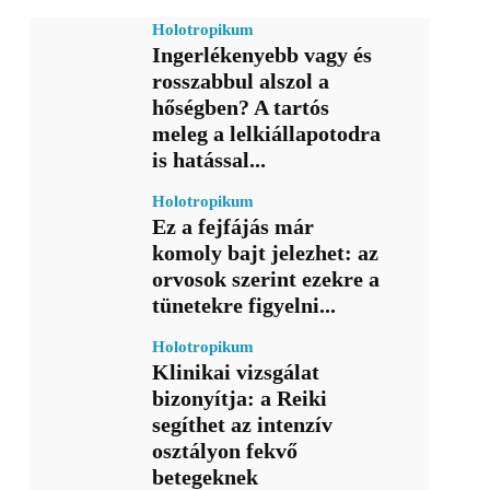
Holotropikum
Ingerlékenyebb vagy és
rosszabbul alszol a
hőségben? A tartós
meleg a lelkiállapotodra
is hatással...
Holotropikum
Ez a fejfájás már
komoly bajt jelezhet: az
orvosok szerint ezekre a
tünetekre figyelni...
Holotropikum
Klinikai vizsgálat
bizonyítja: a Reiki
segíthet az intenzív
osztályon fekvő
betegeknek