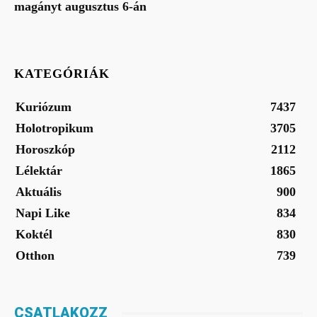
magányt augusztus 6-án
KATEGÓRIÁK
Kuriózum
7437
Holotropikum
3705
Horoszkóp
2112
Lélektár
1865
Aktuális
900
Napi Like
834
Koktél
830
Otthon
739
CSATLAKOZZ