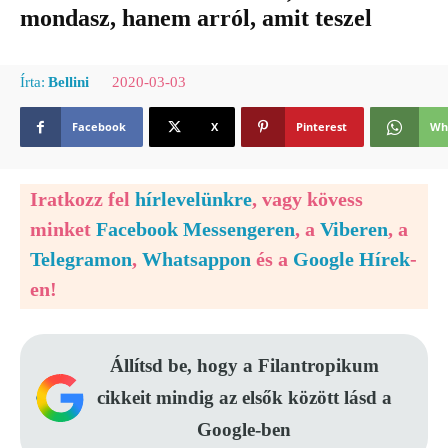
mondasz, hanem arról, amit teszel
2020-03-03
Írta:
Bellini
Facebook
X
Pinterest
Wh
Iratkozz fel
hírlevelünkre
, vagy kövess
minket
Facebook Messengeren
, a
Viberen
, a
Telegramon
,
Whatsappon
és a
Google Hírek
-
en!
Állítsd be, hogy a Filantropikum
cikkeit mindig az elsők között lásd a
Google-ben