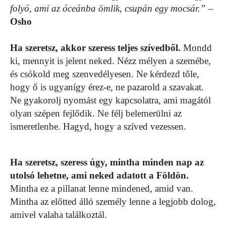
folyó, ami az óceánba ömlik, csupán egy mocsár.”
–
Osho
Ha szeretsz, akkor szeress teljes szívedből.
Mondd
ki, mennyit is jelent neked. Nézz mélyen a szemébe,
és csókold meg szenvedélyesen. Ne kérdezd tőle,
hogy ő is ugyanígy érez-e, ne pazarold a szavakat.
Ne gyakorolj nyomást egy kapcsolatra, ami magától
olyan szépen fejlődik. Ne félj belemerülni az
ismeretlenbe. Hagyd, hogy a szíved vezessen.
Ha szeretsz, szeress úgy, mintha minden nap az
utolsó lehetne, ami neked adatott a Földön.
Mintha ez a pillanat lenne mindened, amid van.
Mintha az előtted álló személy lenne a legjobb dolog,
amivel valaha találkoztál.