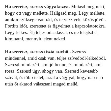
Ha szeretsz, szeress vágyakozva.
Mutasd meg neki,
hogy ott vagy mellette. Hallgasd meg. Légy mellette,
amikor szüksége van rád, és tervezz vele közös jövőt.
Fordíts időt, szeretetet és figyelmet a kapcsolatotokra.
Légy lelkes. Élj teljes odaadással, és ne felejtsd el
kimutatni, mennyit jelent neked.
Ha szeretsz, szeress tiszta szívből.
Szeress
mindennel, amid csak van, teljes szívedből-lelkedből.
Szeresd mindazért, ami jó benne, és mindazért, ami
rossz. Szeresd úgy, ahogy van. Szeresd kevesebb
szóval, és több tettel, azzal a vággyal, hogy nap nap
után őt akarod választani magad mellé.