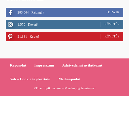
TETSZIK
283,064
Rajongók
KÖVETÉS
1,570
Követő
KÖVETÉS
21,681
Követő
Kapcsolat
Impresszum
Adatvédelmi nyilatkozat
Süti – Cookie tájékoztató
Médiaajánlat
©Filantropikum.com - Minden jog fenntartva!