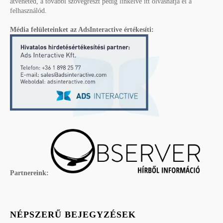
átveheted, a további szövegrészt pedig linkelve itt olvashatja el a
felhasználód.
Média felületeinket az AdsInteractive értékesíti:
Partnereink:
NÉPSZERŰ BEJEGYZÉSEK