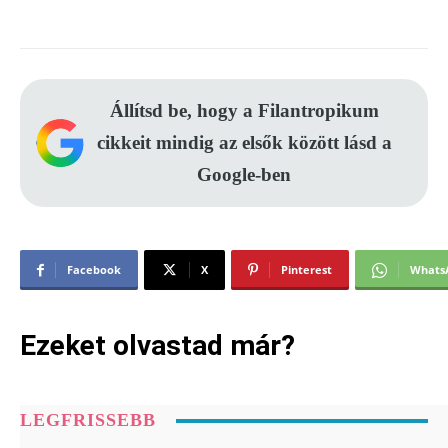
Állítsd be, hogy a Filantropikum
cikkeit mindig az elsők között lásd a
Google-ben
Facebook
X
Pinterest
Whats
Ezeket olvastad már?
LEGFRISSEBB