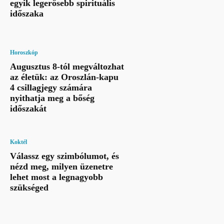
egyik legerősebb spirituális
időszaka
Horoszkóp
Augusztus 8-tól megváltozhat
az életük: az Oroszlán-kapu
4 csillagjegy számára
nyithatja meg a bőség
időszakát
Koktél
Válassz egy szimbólumot, és
nézd meg, milyen üzenetre
lehet most a legnagyobb
szükséged