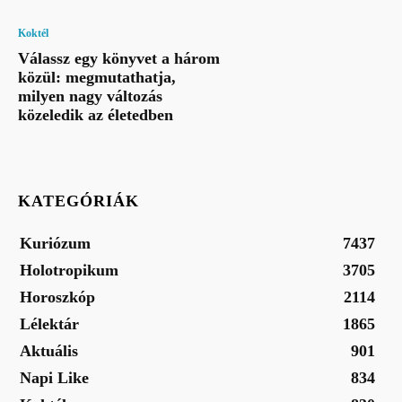
Koktél
Válassz egy könyvet a három
közül: megmutathatja,
milyen nagy változás
közeledik az életedben
KATEGÓRIÁK
Kuriózum
7437
Holotropikum
3705
Horoszkóp
2114
Lélektár
1865
Aktuális
901
Napi Like
834