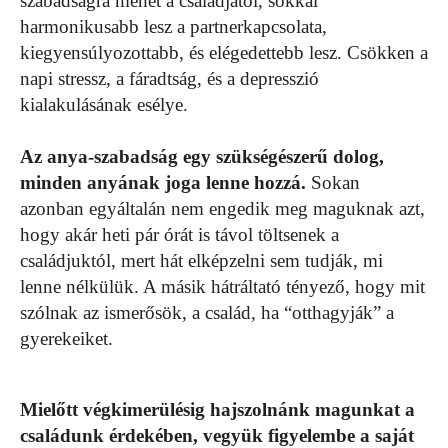
szabadságra mehet a családjától, sokkal
harmonikusabb lesz a partnerkapcsolata,
kiegyensúlyozottabb, és elégedettebb lesz. Csökken a
napi stressz, a fáradtság, és a depresszió
kialakulásának esélye.
Az anya-szabadság egy szükségészerű dolog,
minden anyának joga lenne hozzá.
Sokan
azonban egyáltalán nem engedik meg maguknak azt,
hogy akár heti pár órát is távol töltsenek a
családjuktól, mert hát elképzelni sem tudják, mi
lenne nélkülük. A másik hátráltató tényező, hogy mit
szólnak az ismerősök, a család, ha “otthagyják” a
gyerekeiket.
Mielőtt végkimerülésig hajszolnánk magunkat a
családunk érdekében, vegyük figyelembe a saját