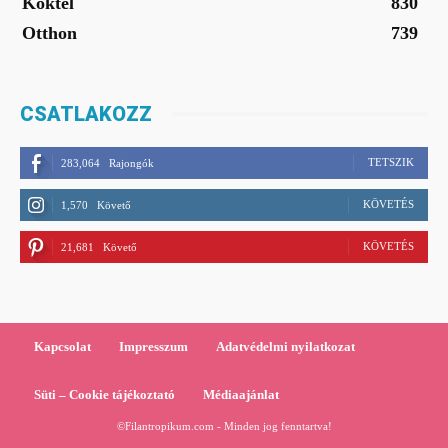
Koktél
830
Otthon
739
CSATLAKOZZ
TETSZIK
283,064
Rajongók
KÖVETÉS
1,570
Követő
KÖVETÉS
21,681
Követő
Kapcsolat
Impresszum
Adatvédelmi nyilatkozat
Süti – Cookie tájékoztató
Médiaajánlat
©Filantropikum.com - Minden jog fenntartva!