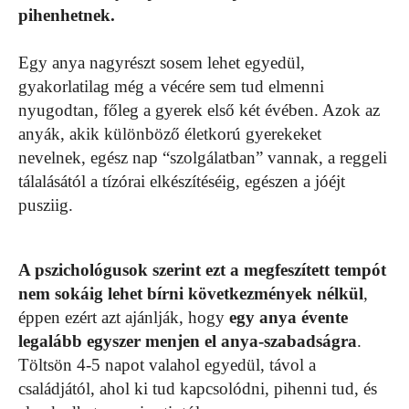
pihenhetnek.
Egy anya nagyrészt sosem lehet egyedül,
gyakorlatilag még a vécére sem tud elmenni
nyugodtan, főleg a gyerek első két évében. Azok az
anyák, akik különböző életkorú gyerekeket
nevelnek, egész nap “szolgálatban” vannak, a reggeli
tálalásától a tízórai elkészítéséig, egészen a jóéjt
pusziig.
A pszichológusok szerint ezt a megfeszített tempót
nem sokáig lehet bírni következmények nélkül
,
éppen ezért azt ajánlják, hogy
egy anya évente
legalább egyszer menjen el anya-szabadságra
.
Töltsön 4-5 napot valahol egyedül, távol a
családjától, ahol ki tud kapcsolódni, pihenni tud, és