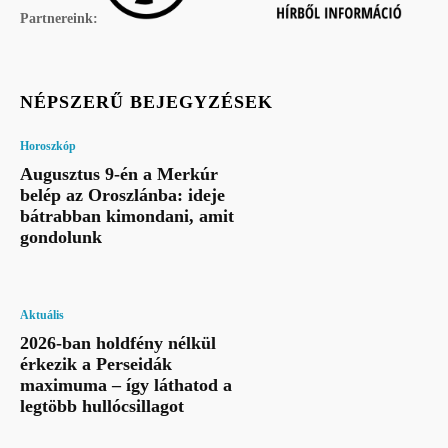
Partnereink:
NÉPSZERŰ BEJEGYZÉSEK
Horoszkóp
Augusztus 9-én a Merkúr
belép az Oroszlánba: ideje
bátrabban kimondani, amit
gondolunk
Aktuális
2026-ban holdfény nélkül
érkezik a Perseidák
maximuma – így láthatod a
legtöbb hullócsillagot