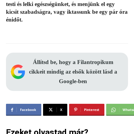
testi és lelki egészségünket, és menjünk el egy
kicsit szabadságra, vagy iktassunk be egy pár óra
énidőt.
Állítsd be, hogy a Filantropikum
cikkeit mindig az elsők között lásd a
Google-ben
Facebook
X
Pinterest
Whats
Ezeket olvastad már?