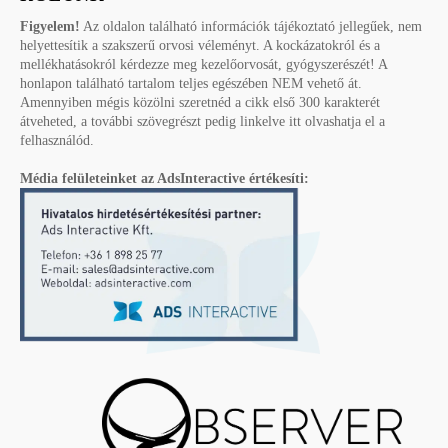
Figyelem!
Az oldalon található információk tájékoztató jellegűek, nem
helyettesítik a szakszerű orvosi véleményt. A kockázatokról és a
mellékhatásokról kérdezze meg kezelőorvosát, gyógyszerészét! A
honlapon található tartalom teljes egészében NEM vehető át.
Amennyiben mégis közölni szeretnéd a cikk első 300 karakterét
átveheted, a további szövegrészt pedig linkelve itt olvashatja el a
felhasználód.
Média felületeinket az AdsInteractive értékesíti: