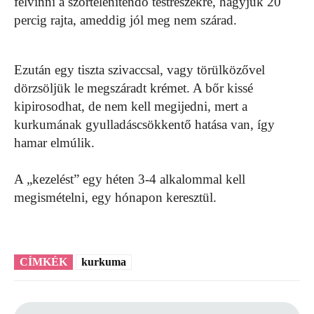
felvinni a szőrtelenítendő testrészekre, hagyjuk 20
percig rajta, ameddig jól meg nem szárad.
Ezután egy tiszta szivaccsal, vagy törülközővel
dörzsöljük le megszáradt krémet. A bőr kissé
kipirosodhat, de nem kell megijedni, mert a
kurkumának gyulladáscsökkentő hatása van, így
hamar elmúlik.
A „kezelést” egy héten 3-4 alkalommal kell
megismételni, egy hónapon keresztül.
CÍMKÉK
kurkuma