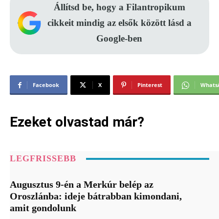
Állítsd be, hogy a Filantropikum
cikkeit mindig az elsők között lásd a
Google-ben
Facebook
X
Pinterest
Whats
Ezeket olvastad már?
LEGFRISSEBB
Augusztus 9-én a Merkúr belép az
Oroszlánba: ideje bátrabban kimondani,
amit gondolunk