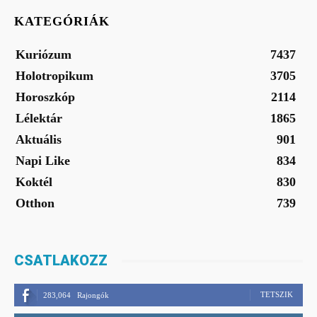
KATEGÓRIÁK
Kuriózum
7437
Holotropikum
3705
Horoszkóp
2114
Lélektár
1865
Aktuális
901
Napi Like
834
Koktél
830
Otthon
739
CSATLAKOZZ
TETSZIK
283,064
Rajongók