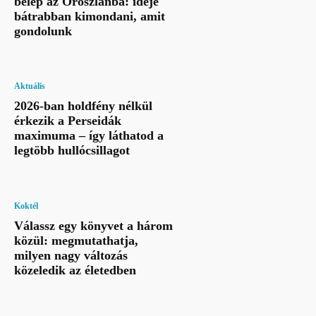
belép az Oroszlánba: ideje
bátrabban kimondani, amit
gondolunk
Aktuális
2026-ban holdfény nélkül
érkezik a Perseidák
maximuma – így láthatod a
legtöbb hullócsillagot
Koktél
Válassz egy könyvet a három
közül: megmutathatja,
milyen nagy változás
közeledik az életedben