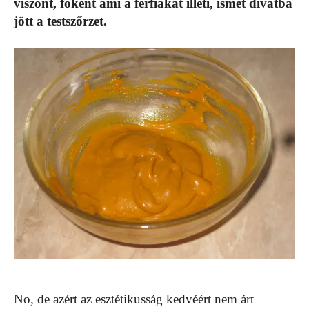
viszont, főként ami a férfiakat illeti, ismét divatba
jött a testszőrzet.
No, de azért az esztétikusság kedvéért nem árt