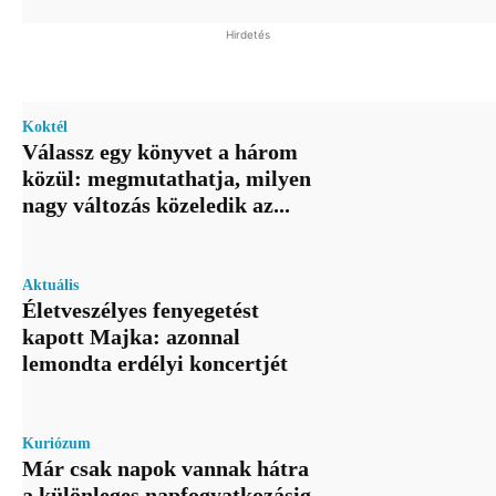
Hirdetés
Koktél
Válassz egy könyvet a három
közül: megmutathatja, milyen
nagy változás közeledik az...
Aktuális
Életveszélyes fenyegetést
kapott Majka: azonnal
lemondta erdélyi koncertjét
Kuriózum
Már csak napok vannak hátra
a különleges napfogyatkozásig