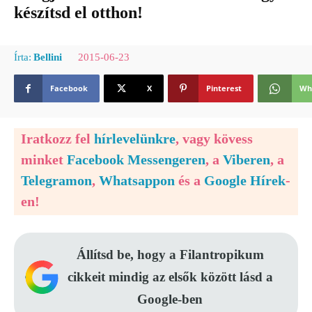
készítsd el otthon!
2015-06-23
Írta:
Bellini
Facebook
X
Pinterest
Wh
Iratkozz fel
hírlevelünkre
, vagy kövess
minket
Facebook Messengeren
, a
Viberen
, a
Telegramon
,
Whatsappon
és a
Google Hírek
-
en!
Állítsd be, hogy a Filantropikum
cikkeit mindig az elsők között lásd a
Google-ben