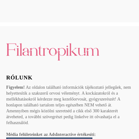
RÓLUNK
Figyelem!
Az oldalon található információk tájékoztató jellegűek, nem
helyettesítik a szakszerű orvosi véleményt. A kockázatokról és a
mellékhatásokról kérdezze meg kezelőorvosát, gyógyszerészét! A
honlapon található tartalom teljes egészében NEM vehető át.
Amennyiben mégis közölni szeretnéd a cikk első 300 karakterét
átveheted, a további szövegrészt pedig linkelve itt olvashatja el a
felhasználód.
Média felületeinket az AdsInteractive értékesíti: