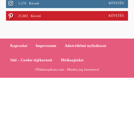
KÖVETÉS
1,570
Követő
KÖVETÉS
21,681
Követő
Kapcsolat
Impresszum
Adatvédelmi nyilatkozat
Süti – Cookie tájékoztató
Médiaajánlat
©Filantropikum.com - Minden jog fenntartva!