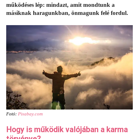
működéses lép: mindazt, amit mondtunk a
másiknak haragunkban, önmagunk felé fordul.
Fotó:
Pixabay.com
Hogy is működik valójában a karma
törvénye?