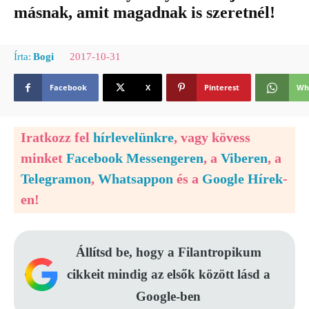
másnak, amit magadnak is szeretnél!
2017-10-31
Írta:
Bogi
Facebook
X
Pinterest
Wh
Iratkozz fel
hírlevelünkre
, vagy kövess
minket
Facebook Messengeren
, a
Viberen
, a
Telegramon
,
Whatsappon
és a
Google Hírek
-
en!
Állítsd be, hogy a Filantropikum
cikkeit mindig az elsők között lásd a
Google-ben