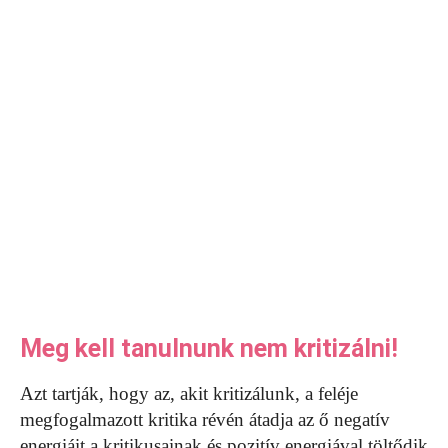
Meg kell tanulnunk nem kritizálni!
Azt tartják, hogy az, akit kritizálunk, a feléje
megfogalmazott kritika révén átadja az ő negatív
energiáit a kritikusainak és pozitív energiával töltődik