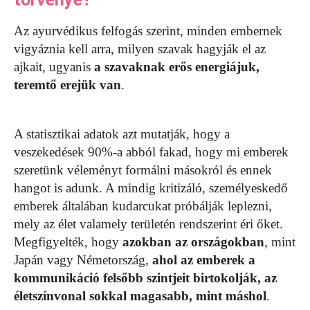
Az ayurvédikus felfogás szerint, minden embernek
vigyáznia kell arra, milyen szavak hagyják el az
ajkait, ugyanis
a szavaknak erős energiájuk,
teremtő erejük van
.
A statisztikai adatok azt mutatják, hogy a
veszekedések 90%-a abból fakad, hogy mi emberek
szeretünk véleményt formálni másokról és ennek
hangot is adunk. A mindig kritizáló, személyeskedő
emberek általában kudarcukat próbálják leplezni,
mely az élet valamely területén rendszerint éri őket.
Megfigyelték, hogy
azokban az országokban
, mint
Japán vagy Németország,
ahol az emberek a
kommunikáció felsőbb szintjeit birtokolják, az
életszínvonal sokkal magasabb, mint máshol
.