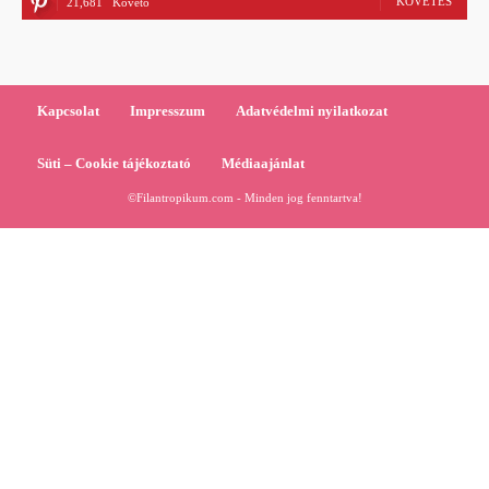
KÖVETÉS
21,681
Követő
Kapcsolat
Impresszum
Adatvédelmi nyilatkozat
Süti – Cookie tájékoztató
Médiaajánlat
©Filantropikum.com - Minden jog fenntartva!