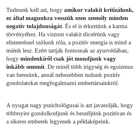
Tudnunk kell azt, hogy
amikor valakit kritizálunk,
ez által magunkra vesszük ezen személy minden
negatív tulajdonságát
. És el is érkeztünk a karma
törvényéhez. Ha viszont valakit dicsérünk vagy
elismeréssel szólunk róla, a pozitív energia is mind a
miénk lesz. Ezért tartják fontosnak az ayurvédában,
hogy
mindenkiről csak jót mondjunk vagy
inkább semmit
. De minél több irigység és egoizmus
van bennünk, annál nehezebben tudunk pozitív
gondolatokat megfogalmazni embertársainkról.
A nyugat nagy pszichológusai is azt javasolják, hogy
többnyire gondolkodjunk és beszéljünk pozitívan és
a sikeres emberek legyenek a példaképeink.