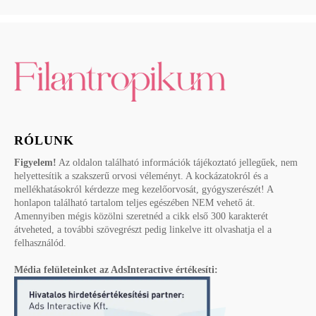
RÓLUNK
Figyelem!
Az oldalon található információk tájékoztató jellegűek, nem
helyettesítik a szakszerű orvosi véleményt. A kockázatokról és a
mellékhatásokról kérdezze meg kezelőorvosát, gyógyszerészét! A
honlapon található tartalom teljes egészében NEM vehető át.
Amennyiben mégis közölni szeretnéd a cikk első 300 karakterét
átveheted, a további szövegrészt pedig linkelve itt olvashatja el a
felhasználód.
Média felületeinket az AdsInteractive értékesíti: