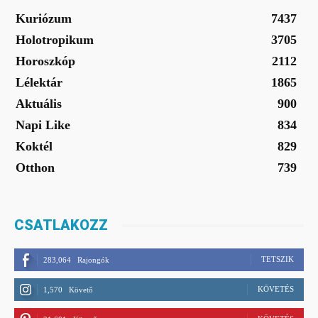
Kuriózum
7437
Holotropikum
3705
Horoszkóp
2112
Lélektár
1865
Aktuális
900
Napi Like
834
Koktél
829
Otthon
739
CSATLAKOZZ
TETSZIK
283,064
Rajongók
KÖVETÉS
1,570
Követő