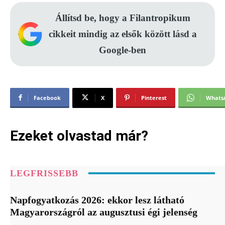
Állítsd be, hogy a Filantropikum
cikkeit mindig az elsők között lásd a
Google-ben
Facebook
X
Pinterest
Whats
Ezeket olvastad már?
LEGFRISSEBB
Napfogyatkozás 2026: ekkor lesz látható
Magyarországról az augusztusi égi jelenség