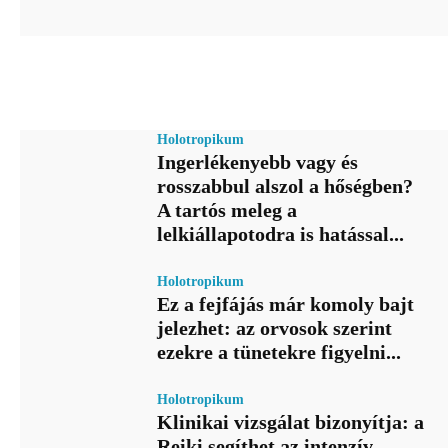
Holotropikum
Ingerlékenyebb vagy és
rosszabbul alszol a hőségben?
A tartós meleg a
lelkiállapotodra is hatással...
Holotropikum
Ez a fejfájás már komoly bajt
jelezhet: az orvosok szerint
ezekre a tünetekre figyelni...
Holotropikum
Klinikai vizsgálat bizonyítja: a
Reiki segíthet az intenzív