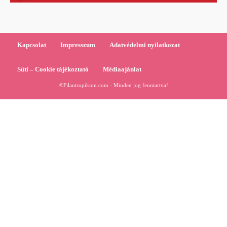
Kapcsolat
Impresszum
Adatvédelmi nyilatkozat
Süti – Cookie tájékoztató
Médiaajánlat
©Filantropikum.com - Minden jog fenntartva!