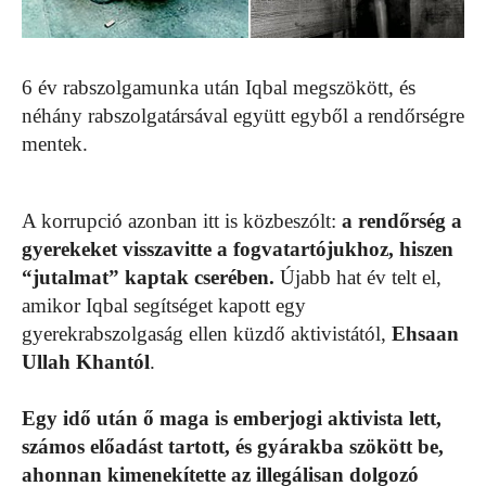
6 év rabszolgamunka után Iqbal megszökött, és
néhány rabszolgatársával együtt egyből a rendőrségre
mentek.
A korrupció azonban itt is közbeszólt:
a rendőrség a
gyerekeket visszavitte a fogvatartójukhoz, hiszen
“jutalmat” kaptak cserében.
Újabb hat év telt el,
amikor Iqbal segítséget kapott egy
gyerekrabszolgaság ellen küzdő aktivistától,
Ehsaan
Ullah Khantól
.
Egy idő után ő maga is emberjogi aktivista lett,
számos előadást tartott, és gyárakba szökött be,
ahonnan kimenekítette az illegálisan dolgozó