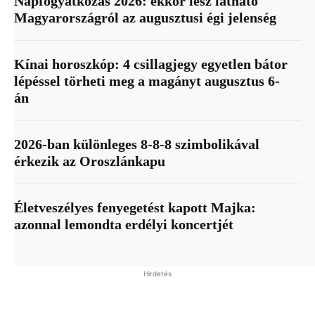
Napfogyatkozás 2026: ekkor lesz látható
Magyarországról az augusztusi égi jelenség
Kínai horoszkóp: 4 csillagjegy egyetlen bátor
lépéssel törheti meg a magányt augusztus 6-
án
2026-ban különleges 8-8-8 szimbolikával
érkezik az Oroszlánkapu
Életveszélyes fenyegetést kapott Majka:
azonnal lemondta erdélyi koncertjét
Hirdetés