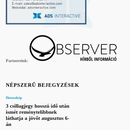
Partnereink:
NÉPSZERŰ BEJEGYZÉSEK
Horoszkóp
3 csillagjegy hosszú idő után
ismét reménytelibbnek
láthatja a jövőt augusztus 6-
án