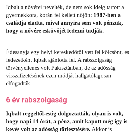
Iqbalt a nővérei nevelték, de nem sok ideig tartott a
gyermekkora, korán fel kellett nőjön:
1987-ben a
családja eladta, mivel annyira sem volt pénzük,
hogy a nővére esküvőjét fedezni tudják
.
Édesanyja egy helyi kereskedőtől vett fel kölcsönt, és
fedezetként Iqbalt ajánlotta fel. A rabszolgaság
törvényellenes volt Pakisztánban, de az adósság
visszafizetésének ezen módját hallgatólagosan
elfogadták.
6 év rabszolgaság
Iqbalt reggeltől-estig dolgoztatták, olyan is volt,
hogy napi 14 órát, a pénz, amit kapott még így is
kevés volt az adósság törlesztésére.
Akkor is