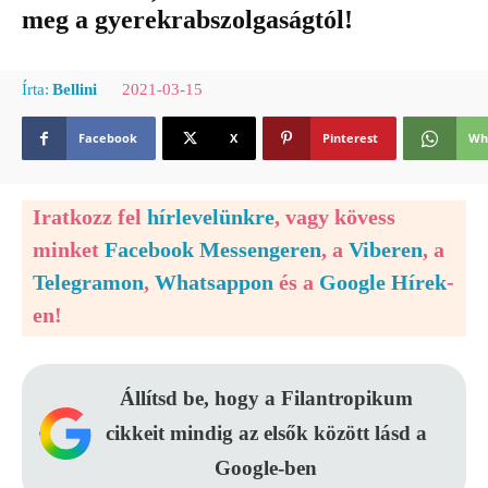
meg a gyerekrabszolgaságtól!
2021-03-15
Írta:
Bellini
Facebook
X
Pinterest
Wh
Iratkozz fel
hírlevelünkre
, vagy kövess
minket
Facebook Messengeren
, a
Viberen
, a
Telegramon
,
Whatsappon
és a
Google Hírek
-
en!
Állítsd be, hogy a Filantropikum
cikkeit mindig az elsők között lásd a
Google-ben