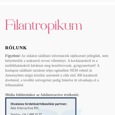
RÓLUNK
Figyelem!
Az oldalon található információk tájékoztató jellegűek, nem
helyettesítik a szakszerű orvosi véleményt. A kockázatokról és a
mellékhatásokról kérdezze meg kezelőorvosát, gyógyszerészét! A
honlapon található tartalom teljes egészében NEM vehető át.
Amennyiben mégis közölni szeretnéd a cikk első 300 karakterét
átveheted, a további szövegrészt pedig linkelve itt olvashatja el a
felhasználód.
Média felületeinket az AdsInteractive értékesíti: