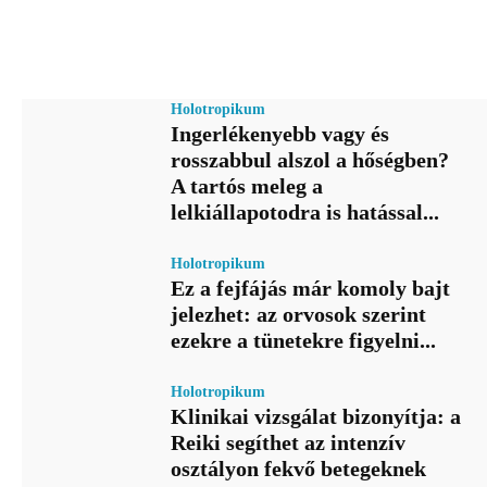
Holotropikum
Ingerlékenyebb vagy és
rosszabbul alszol a hőségben?
A tartós meleg a
lelkiállapotodra is hatással...
Holotropikum
Ez a fejfájás már komoly bajt
jelezhet: az orvosok szerint
ezekre a tünetekre figyelni...
Holotropikum
Klinikai vizsgálat bizonyítja: a
Reiki segíthet az intenzív
osztályon fekvő betegeknek