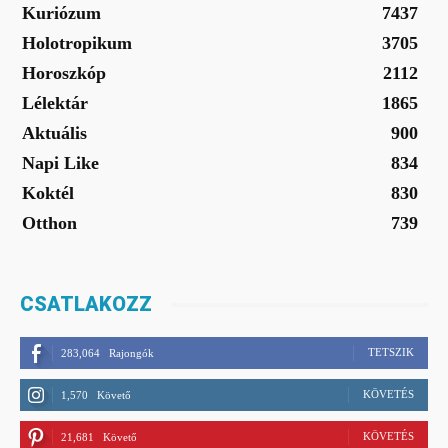
Kuriózum
7437
Holotropikum
3705
Horoszkóp
2112
Lélektár
1865
Aktuális
900
Napi Like
834
Koktél
830
Otthon
739
CSATLAKOZZ
TETSZIK
283,064
Rajongók
KÖVETÉS
1,570
Követő
KÖVETÉS
21,681
Követő