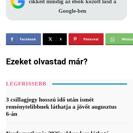
cikkeit mindig az elsők között lásd a
Google-ben
Facebook
X
Pinterest
Whats
Ezeket olvastad már?
LEGFRISSEBB
3 csillagjegy hosszú idő után ismét
reménytelibbnek láthatja a jövőt augusztus
6-án