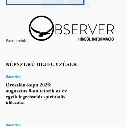
Partnereink:
NÉPSZERŰ BEJEGYZÉSEK
Horoszkóp
Oroszlán-kapu 2026:
augusztus 8-án tetőzik az év
egyik legerősebb spirituális
időszaka
Horoszkóp