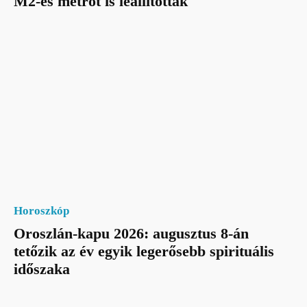
M2-es metrót is leállították
Horoszkóp
Oroszlán-kapu 2026: augusztus 8-án
tetőzik az év egyik legerősebb spirituális
időszaka