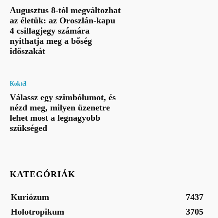
Augusztus 8-tól megváltozhat
az életük: az Oroszlán-kapu
4 csillagjegy számára
nyithatja meg a bőség
időszakát
Koktél
Válassz egy szimbólumot, és
nézd meg, milyen üzenetre
lehet most a legnagyobb
szükséged
KATEGÓRIÁK
Kuriózum
7437
Holotropikum
3705