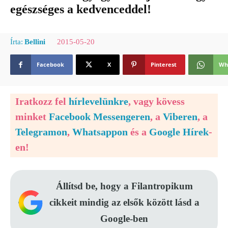
egészséges a kedvenceddel!
2015-05-20
Írta:
Bellini
Facebook
X
Pinterest
Wh
Iratkozz fel
hírlevelünkre
, vagy kövess
minket
Facebook Messengeren
, a
Viberen
, a
Telegramon
,
Whatsappon
és a
Google Hírek
-
en!
Állítsd be, hogy a Filantropikum
cikkeit mindig az elsők között lásd a
Google-ben