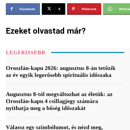
Facebook
X
Pinterest
Whats
Ezeket olvastad már?
LEGFRISSEBB
Oroszlán-kapu 2026: augusztus 8-án tetőzik
az év egyik legerősebb spirituális időszaka
Augusztus 8-tól megváltozhat az életük: az
Oroszlán-kapu 4 csillagjegy számára
nyithatja meg a bőség időszakát
Válassz egy szimbólumot, és nézd meg,