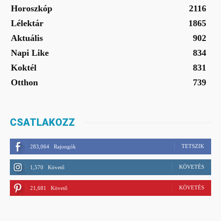
Horoszkóp
2116
Lélektár
1865
Aktuális
902
Napi Like
834
Koktél
831
Otthon
739
CSATLAKOZZ
TETSZIK
283,064
Rajongók
KÖVETÉS
1,570
Követő
KÖVETÉS
21,681
Követő