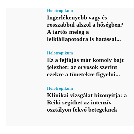
Holotropikum
Ingerlékenyebb vagy és
rosszabbul alszol a hőségben?
A tartós meleg a
lelkiállapotodra is hatással...
Holotropikum
Ez a fejfájás már komoly bajt
jelezhet: az orvosok szerint
ezekre a tünetekre figyelni...
Holotropikum
Klinikai vizsgálat bizonyítja: a
Reiki segíthet az intenzív
osztályon fekvő betegeknek