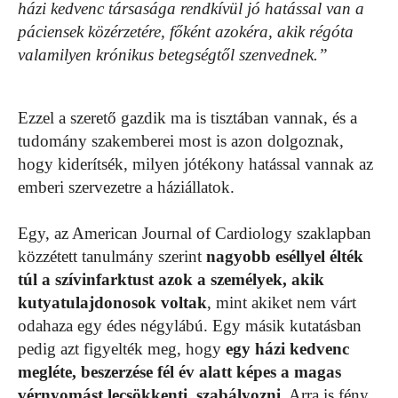
házi kedvenc társasága rendkívül jó hatással van a
páciensek közérzetére, főként azokéra, akik régóta
valamilyen krónikus betegségtől szenvednek.”
Ezzel a szerető gazdik ma is tisztában vannak, és a
tudomány szakemberei most is azon dolgoznak,
hogy kiderítsék, milyen jótékony hatással vannak az
emberi szervezetre a háziállatok.
Egy, az American Journal of Cardiology szaklapban
közzétett tanulmány szerint
nagyobb eséllyel élték
túl a szívinfarktust azok a személyek, akik
kutyatulajdonosok voltak
, mint akiket nem várt
odahaza egy édes négylábú. Egy másik kutatásban
pedig azt figyelték meg, hogy
egy házi kedvenc
megléte, beszerzése fél év alatt képes a magas
vérnyomást lecsökkenti, szabályozni
. Arra is fény