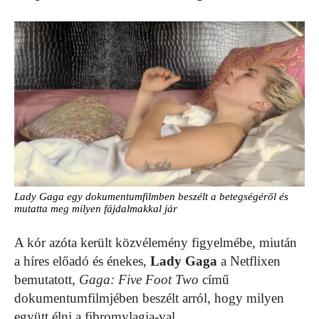
Lady Gaga egy dokumentumfilmben beszélt a betegségéről és
mutatta meg milyen fájdalmakkal jár
A kór azóta került közvélemény figyelmébe, miután
a híres előadó és énekes,
Lady Gaga
a Netflixen
bemutatott,
Gaga: Five Foot Two
című
dokumentumfilmjében beszélt arról, hogy milyen
együtt élni a fibromylagia-val.