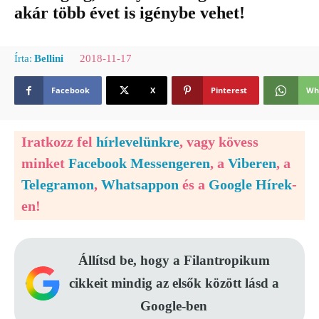
akár több évet is igénybe vehet!
2018-11-17
Írta:
Bellini
Facebook
X
Pinterest
Wh
Iratkozz fel
hírlevelünkre
, vagy kövess
minket
Facebook Messengeren
, a
Viberen
, a
Telegramon
,
Whatsappon
és a
Google Hírek
-
en!
Állítsd be, hogy a Filantropikum
cikkeit mindig az elsők között lásd a
Google-ben