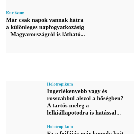
Kuriózum
Már csak napok vannak hátra
a különleges napfogyatkozásig
– Magyarországról is látható...
Holotropikum
Ingerlékenyebb vagy és
rosszabbul alszol a hőségben?
A tartós meleg a
lelkiállapotodra is hatással...
Holotropikum
Ez a fejfájás már komoly bajt