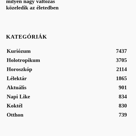
milyen nagy változás
közeledik az életedben
KATEGÓRIÁK
Kuriózum
7437
Holotropikum
3705
Horoszkóp
2114
Lélektár
1865
Aktuális
901
Napi Like
834
Koktél
830
Otthon
739