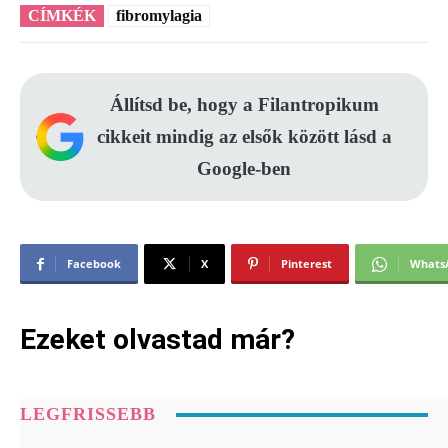
CÍMKÉK
fibromylagia
Állítsd be, hogy a Filantropikum
cikkeit mindig az elsők között lásd a
Google-ben
Facebook
X
Pinterest
Whats
Ezeket olvastad már?
LEGFRISSEBB