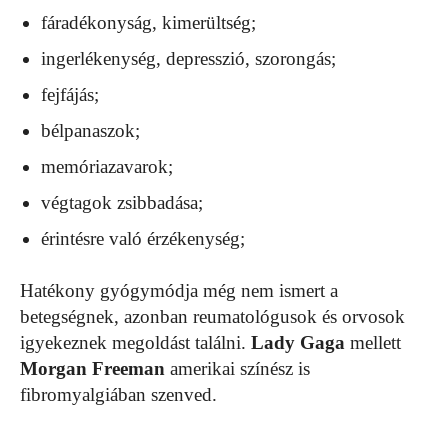
fáradékonyság, kimerültség;
ingerlékenység, depresszió, szorongás;
fejfájás;
bélpanaszok;
memóriazavarok;
végtagok zsibbadása;
érintésre való érzékenység;
Hatékony gyógymódja még nem ismert a
betegségnek, azonban reumatológusok és orvosok
igyekeznek megoldást találni.
Lady Gaga
mellett
Morgan Freeman
amerikai színész is
fibromyalgiában szenved.