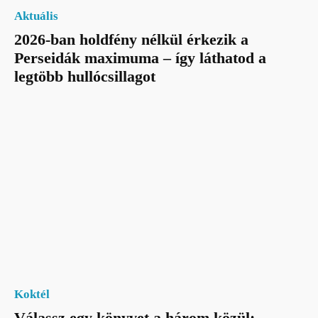
Aktuális
2026-ban holdfény nélkül érkezik a
Perseidák maximuma – így láthatod a
legtöbb hullócsillagot
Koktél
Válassz egy könyvet a három közül: