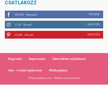
CSATLAKOZZ
TETSZIK
283,064
Rajongók
KÖVETÉS
1,570
Követő
KÖVETÉS
21,681
Követő
Kapcsolat
Impresszum
Adatvédelmi nyilatkozat
Süti – Cookie tájékoztató
Médiaajánlat
©Filantropikum.com - Minden jog fenntartva!