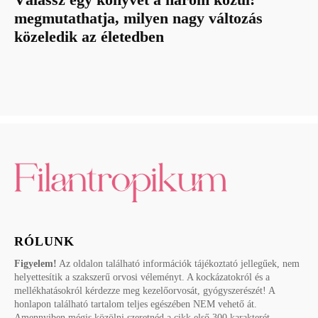
megmutathatja, milyen nagy változás
közeledik az életedben
RÓLUNK
Figyelem!
Az oldalon található információk tájékoztató jellegűek, nem
helyettesítik a szakszerű orvosi véleményt. A kockázatokról és a
mellékhatásokról kérdezze meg kezelőorvosát, gyógyszerészét! A
honlapon található tartalom teljes egészében NEM vehető át.
Amennyiben mégis közölni szeretnéd a cikk első 300 karakterét