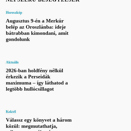
Horoszkóp
Augusztus 9-én a Merkúr
belép az Oroszlánba: ideje
bátrabban kimondani, amit
gondolunk
Aktuális
2026-ban holdfény nélkül
érkezik a Perseidák
maximuma – így láthatod a
legtöbb hullócsillagot
Koktél
Válassz egy könyvet a három
közül: megmutathatja,