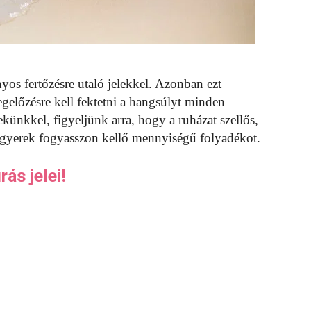
yos fertőzésre utaló jelekkel. Azonban ezt
egelőzésre kell fektetni a hangsúlyt minden
nkkel, figyeljünk arra, hogy a ruházat szellős,
a gyerek fogyasszon kellő mennyiségű folyadékot.
ás jelei!