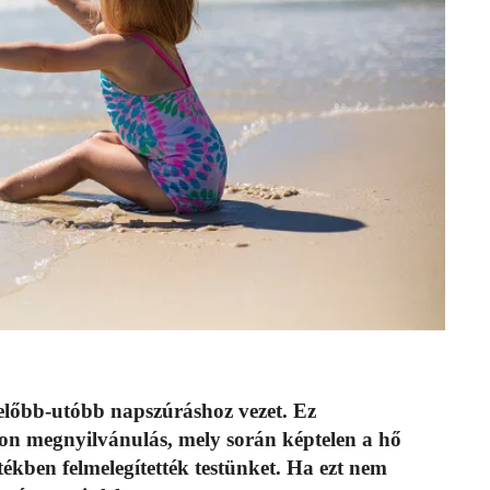
 előbb-utóbb napszúráshoz vezet. Ez
on megnyilvánulás, mely során képtelen a hő
kben felmelegítették testünket. Ha ezt nem