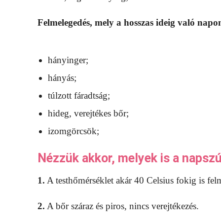
Felmelegedés, mely a hosszas ideig való napo
hányinger;
hányás;
túlzott fáradtság;
hideg, verejtékes bőr;
izomgörcsök;
Nézzük akkor, melyek is a napszú
1.
A testhőmérséklet akár 40 Celsius fokig is fel
2.
A bőr száraz és piros, nincs verejtékezés.