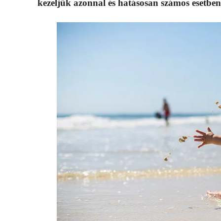
kezeljük azonnal és hatásosan számos esetben v