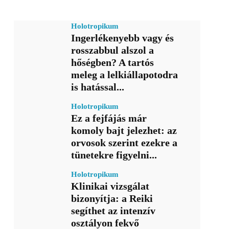
Holotropikum
Ingerlékenyebb vagy és
rosszabbul alszol a
hőségben? A tartós
meleg a lelkiállapotodra
is hatással...
Holotropikum
Ez a fejfájás már
komoly bajt jelezhet: az
orvosok szerint ezekre a
tünetekre figyelni...
Holotropikum
Klinikai vizsgálat
bizonyítja: a Reiki
segíthet az intenzív
osztályon fekvő