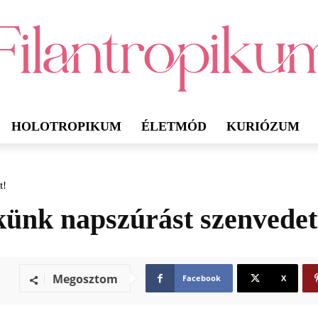
HOLOTROPIKUM
ÉLETMÓD
KURIÓZUM
t!
künk napszúrást szenvedet
Megosztom
Facebook
X