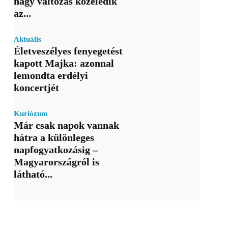
nagy változás közeledik
az...
Aktuális
Életveszélyes fenyegetést
kapott Majka: azonnal
lemondta erdélyi
koncertjét
Kuriózum
Már csak napok vannak
hátra a különleges
napfogyatkozásig –
Magyarországról is
látható...