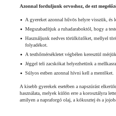
Azonnal forduljunk orvoshoz, de ezt megelőzőe
A gyereket azonnal hűvös helyre visszük, és l
Megszabadítjuk a ruhadaraboktól, hogy a teste
Használjunk nedves törülközőket, mellyel törö
folyadékot.
A testhőmérsékletet végbélen keresztül mérjük
Jéggel teli zacskókat helyezhetünk a mellkasra
Súlyos estben azonnal hívni kell a mentőket.
A kisebb gyerekek esetében a napszúrást elkerüle
használata, melyek külön erre a korosztályra lett
amilyen a napraforgó olaj, a kókusztej és a jojob