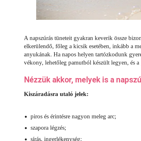
A napszúrás tüneteit gyakran keverik össze bizon
elkerülendő, főleg a kicsik esetében, inkább a m
anyukának. Ha napos helyen tartózkodunk gyerekü
vékony, lehetőleg pamutból készült legyen, és 
Nézzük akkor, melyek is a napszúr
Kiszáradásra utaló jelek:
piros és érintésre nagyon meleg arc;
szapora légzés;
sírás, ingerlékenység;