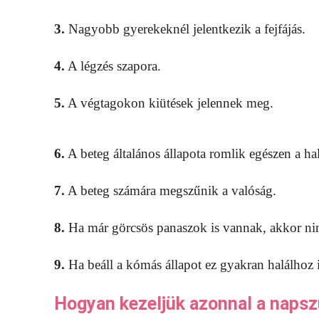
3.
Nagyobb gyerekeknél jelentkezik a fejfájás.
4.
A légzés szapora.
5.
A végtagokon kiütések jelennek meg.
6.
A beteg általános állapota romlik egészen a hal
7.
A beteg számára megszűnik a valóság.
8.
Ha már görcsös panaszok is vannak, akkor nincs
9.
Ha beáll a kómás állapot ez gyakran halálhoz i
Hogyan kezeljük azonnal a napsz