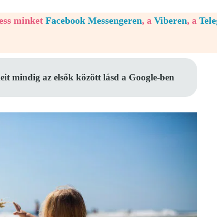
vess minket
Facebook Messengeren
, a
Viberen
, a
Tel
eit mindig az elsők között lásd a Google-ben