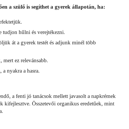
n a szülő is segíthet a gyerek állapotán, ha:
efektetjük.
 tudjon hűlni és verejtékezni.
ljük át a gyerek testét és adjunk minél több
, mert ez relevánsabb.
, a nyakra a hasra.
ndő, a fenti jó tanácsok mellett javasolt a napkrémek
ek kifejlesztve. Összetevői organikus eredetűek, mint
a.