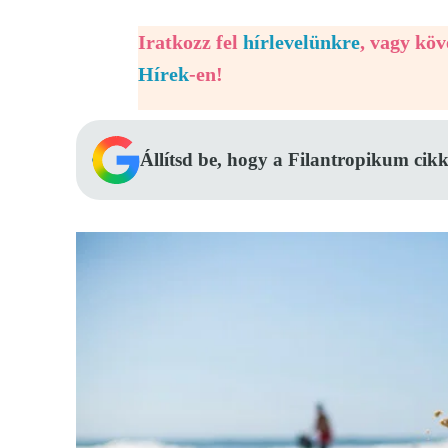
Iratkozz fel
hírlevelünkre
, vagy kö
Hírek
-en!
Állítsd be, hogy a Filantropikum cikk